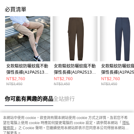
必買清單
女款驅蚊防曬蚊瘋不動
女款驅蚊防曬蚊瘋不動
女款驅蚊防曬蚊
彈性長褲(A1PA2513W
彈性長褲(A1PA2513W
彈性長褲(A1PA25
蜜茶棕/機能長褲/防蚊
鐵褐/機能長褲/防蚊褲)
墨藍/機能長褲/防
NT$2,760
NT$2,760
NT$2,760
NT$3,450
NT$3,450
NT$3,450
褲)
你可能有興趣的商品
全站排行
本網站中使用 cookie，欲查詢有關本網站使用 cookie 方式之詳情，及若您不希
熱門標籤
望在電腦上使用 cookie 時應如何變更電腦的 cookie 設定，請參閱本網站「
隱私
權條款
」之 Cookie 聲明。您繼續使用本網站即表示您同意本公司得按本網站使
用條款之 Cookie 聲明使用 cookie。
了解更多 >