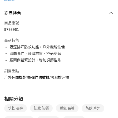
信用卡分期付款
3 期 0 利率 每期
NT$723
21家銀行
商品特色
6 期 0 利率 每期
NT$361
21家銀行
合作金庫商業銀行
第一商業銀行
商品編號
華南商業銀行
彰化商業銀行
合作金庫商業銀行
第一商業銀行
9795961
超商取貨付款
上海商業儲蓄銀行
台北富邦商業銀行
華南商業銀行
彰化商業銀行
國泰世華商業銀行
兆豐國際商業銀行
LINE Pay
上海商業儲蓄銀行
台北富邦商業銀行
商品特色
臺灣中小企業銀行
台中商業銀行
國泰世華商業銀行
兆豐國際商業銀行
吸溼排汗防蚊功能，戶外機能性佳
匯豐（台灣）商業銀行
華泰商業銀行
Apple Pay
臺灣中小企業銀行
台中商業銀行
四向彈性，輕薄材質，舒適穿著
聯邦商業銀行
遠東國際商業銀行
匯豐（台灣）商業銀行
華泰商業銀行
悠遊付
元大商業銀行
永豐商業銀行
腰兩側鬆緊設計，增加調節性能
聯邦商業銀行
遠東國際商業銀行
玉山商業銀行
星展（台灣）商業銀行
元大商業銀行
永豐商業銀行
Google Pay
台新國際商業銀行
中國信託商業銀行
銷售重點
玉山商業銀行
星展（台灣）商業銀行
台灣樂天信用卡公司
戶外休閒機能褲/彈性防蚊褲/吸濕排汗褲
台新國際商業銀行
中國信託商業銀行
全盈+PAY
台灣樂天信用卡公司
大哥付你分期
相關說明
相關分類
【大哥付你分期使用說明】
ATM付款
1.本服務由台灣大哥大提供，台灣大哥大用戶可立即使用無須另外申請。
快乾 長褲
防蚊 防曬
透氣 長褲
防蚊 戶外
2.付款方式選擇「大哥付你分期」，訂單成立後會自動跳轉到大哥付的交易
貨到付款
流程，驗證手機門號後，選擇欲分期的期數、繳款截止日，確認付款後即完