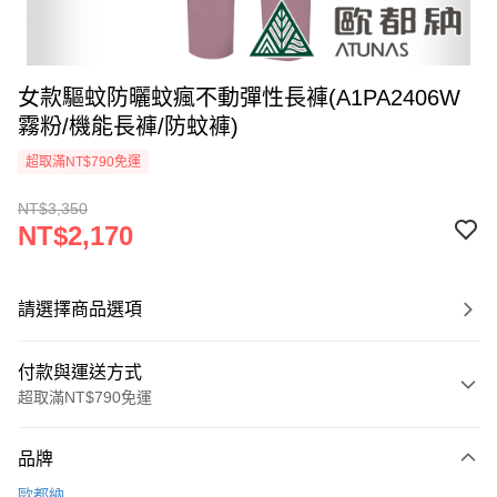
女款驅蚊防曬蚊瘋不動彈性長褲(A1PA2406W
霧粉/機能長褲/防蚊褲)
超取滿NT$790免運
NT$3,350
NT$2,170
請選擇商品選項
付款與運送方式
超取滿NT$790免運
付款方式
品牌
信用卡一次付款
歐都納