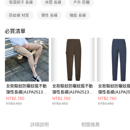
成交易。
吸濕排汗 長褲
休閒 長褲
戶外 防曬
3.實際核准額度、可分期數及費用金額請依後續交易確認頁面所載為準。
運送方式
4.訂單成立30分鐘內，如未前往確認交易或遇審核未通過，訂單將自動取
防蚊褲 材質
彈性 長褲
機能 長褲
消。如遇「轉專審核」未通過狀況，表示未達大哥付你分期系統評分，恕無
全家取貨付款
法說明評估內容。
每筆NT$80，滿NT$790(含以上)免運費
【繳款方式說明】
必買清單
1.分期款項不併入電信帳單，「大哥付你分期」於每月結算日後寄送繳費提
付款後全家取貨
醒簡訊。
2.透過簡訊連結打開帳單後，可選擇「超商條碼／台灣大直營門市／銀行轉
每筆NT$80，滿NT$790(含以上)免運費
帳／街口支付／iPASS MONEY」等通路繳費。
萊爾富取貨付款
【注意事項】
每筆NT$80，滿NT$790(含以上)免運費
1.本服務係由「台灣大哥大股份有限公司」（以下簡稱本公司）所提供，讓
用戶於交易時，得透過本服務購買商品或服務，並由商店將買賣／分期付款
買賣價金債權讓與本公司後，依約使用本公司帳單繳交帳款。
付款後萊爾富取貨
2.基於同意付款使用「大哥付你分期」之契約關係目的，商店將以您的個人
每筆NT$80，滿NT$790(含以上)免運費
資料（包含姓名、電話或地址）提供予台灣大哥大進項蒐集、處理及利用，
女款驅蚊防曬蚊瘋不動
女款驅蚊防曬蚊瘋不動
女款驅蚊防曬蚊
由本公司與您本人進行分期帳單所需資料之確認、核對及更正。
彈性長褲(A1PA2513W
彈性長褲(A1PA2513W
彈性長褲(A1PA25
7-11取貨付款
3.完整用戶服務條款，請詳閱以下連結：
https://oppay.tw/userRule
蜜茶棕/機能長褲/防蚊
鐵褐/機能長褲/防蚊褲)
墨藍/機能長褲/防
NT$2,760
NT$2,760
NT$2,760
每筆NT$80，滿NT$790(含以上)免運費
NT$3,450
NT$3,450
NT$3,450
褲)
付款後7-11取貨
每筆NT$80，滿NT$790(含以上)免運費
詳細說明
相關推薦