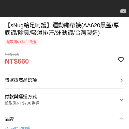
【sNug給足呵護】運動繃帶襪(AA620黑藍/厚
底襪/除臭/吸濕排汗/運動襪/台灣製造)
超取滿NT$790免運
NT$760
NT$660
請選擇商品選項
付款與運送方式
超取滿NT$790免運
付款方式
品牌
信用卡一次付款
sNug給足呵護