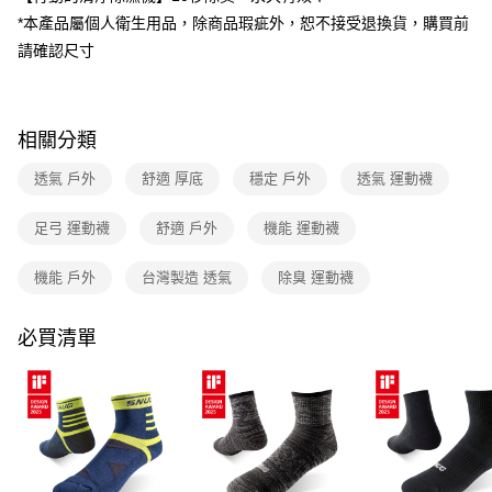
成交易。
*本產品屬個人衛生用品，除商品瑕疵外，恕不接受退換貨，購買前
3.實際核准額度、可分期數及費用金額請依後續交易確認頁面所載為準。
運送方式
4.訂單成立30分鐘內，如未前往確認交易或遇審核未通過，訂單將自動取
請確認尺寸
消。如遇「轉專審核」未通過狀況，表示未達大哥付你分期系統評分，恕無
全家取貨付款
法說明評估內容。
每筆NT$80，滿NT$790(含以上)免運費
【繳款方式說明】
1.分期款項不併入電信帳單，「大哥付你分期」於每月結算日後寄送繳費提
相關分類
付款後全家取貨
醒簡訊。
2.透過簡訊連結打開帳單後，可選擇「超商條碼／台灣大直營門市／銀行轉
每筆NT$80，滿NT$790(含以上)免運費
透氣 戶外
舒適 厚底
穩定 戶外
透氣 運動襪
帳／街口支付／iPASS MONEY」等通路繳費。
萊爾富取貨付款
【注意事項】
足弓 運動襪
舒適 戶外
機能 運動襪
每筆NT$80，滿NT$790(含以上)免運費
1.本服務係由「台灣大哥大股份有限公司」（以下簡稱本公司）所提供，讓
用戶於交易時，得透過本服務購買商品或服務，並由商店將買賣／分期付款
機能 戶外
台灣製造 透氣
除臭 運動襪
買賣價金債權讓與本公司後，依約使用本公司帳單繳交帳款。
付款後萊爾富取貨
2.基於同意付款使用「大哥付你分期」之契約關係目的，商店將以您的個人
每筆NT$80，滿NT$790(含以上)免運費
資料（包含姓名、電話或地址）提供予台灣大哥大進項蒐集、處理及利用，
必買清單
由本公司與您本人進行分期帳單所需資料之確認、核對及更正。
7-11取貨付款
3.完整用戶服務條款，請詳閱以下連結：
https://oppay.tw/userRule
每筆NT$80，滿NT$790(含以上)免運費
付款後7-11取貨
每筆NT$80，滿NT$790(含以上)免運費