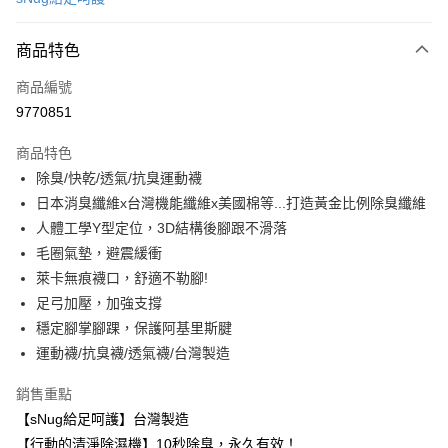
信用卡分期付款
3 期 0 利率 每期
NT$220
21家銀行
商品特色
6 期 0 利率 每期
NT$110
21家銀行
合作金庫商業銀行
第一商業銀行
商品編號
華南商業銀行
彰化商業銀行
合作金庫商業銀行
第一商業銀行
9770851
超商取貨付款
上海商業儲蓄銀行
台北富邦商業銀行
華南商業銀行
彰化商業銀行
國泰世華商業銀行
兆豐國際商業銀行
LINE Pay
上海商業儲蓄銀行
台北富邦商業銀行
商品特色
臺灣中小企業銀行
台中商業銀行
國泰世華商業銀行
兆豐國際商業銀行
除臭/快乾/透氣/抗臭運動襪
匯豐（台灣）商業銀行
華泰商業銀行
Apple Pay
臺灣中小企業銀行
台中商業銀行
日本消臭纖維x台灣機能纖維x美國棉等...打造黃金比例除臭纖維
聯邦商業銀行
遠東國際商業銀行
匯豐（台灣）商業銀行
華泰商業銀行
悠遊付
元大商業銀行
永豐商業銀行
人體工學Y型定位，3D結構後腳跟不滑落
聯邦商業銀行
遠東國際商業銀行
玉山商業銀行
星展（台灣）商業銀行
毛圈氣墊，避震緩衝
元大商業銀行
永豐商業銀行
Google Pay
台新國際商業銀行
中國信託商業銀行
玉山商業銀行
星展（台灣）商業銀行
萊卡無痕襪口，舒適不勒腳!
台灣樂天信用卡公司
台新國際商業銀行
中國信託商業銀行
全盈+PAY
足弓加壓，加強支撐
台灣樂天信用卡公司
穩定腳掌腳踝，保護阿基里斯腱
大哥付你分期
運動襪/抗臭襪/透氣襪/台灣製造
相關說明
【大哥付你分期使用說明】
銷售重點
ATM付款
1.本服務由台灣大哥大提供，台灣大哥大用戶可立即使用無須另外申請。
【sNug給足呵護】台灣製造
2.付款方式選擇「大哥付你分期」，訂單成立後會自動跳轉到大哥付的交易
貨到付款
流程，驗證手機門號後，選擇欲分期的期數、繳款截止日，確認付款後即完
【行動的清淨除濕機】10秒除臭，永久有效！