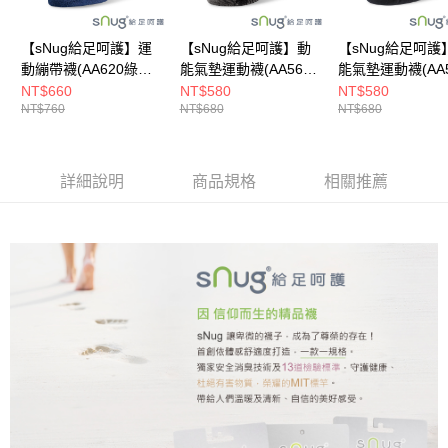
新竹貨運
每筆NT$80，滿NT$790(含以上)免運費
【sNug給足呵護】運
【sNug給足呵護】動
【sNug給足呵護
澎湖金門
動繃帶襪(AA620綠藍/
能氣墊運動襪(AA560
能氣墊運動襪(AA5
厚底襪/除臭/吸濕排汗/
緞染黑灰/厚底襪/除臭/
黑/厚底襪/除臭/
NT$660
NT$580
NT$580
每筆NT$200
NT$760
NT$680
NT$680
運動襪/台灣製造)
吸濕排汗/運動襪/台灣
汗/運動襪/台灣製
製造)
付款後門市自取
每筆NT$80，滿NT$790(含以上)免運費
詳細說明
商品規格
相關推薦
宅配貨到付款
每筆NT$130，滿NT$2,000(含以上)免運費