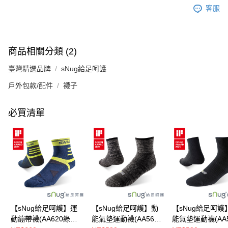
客服
商品相關分類 (2)
臺灣精選品牌
sNug給足呵護
戶外包款/配件
襪子
必買清單
【sNug給足呵護】運
【sNug給足呵護】動
【sNug給足呵護
動繃帶襪(AA620綠藍/
能氣墊運動襪(AA560
能氣墊運動襪(AA5