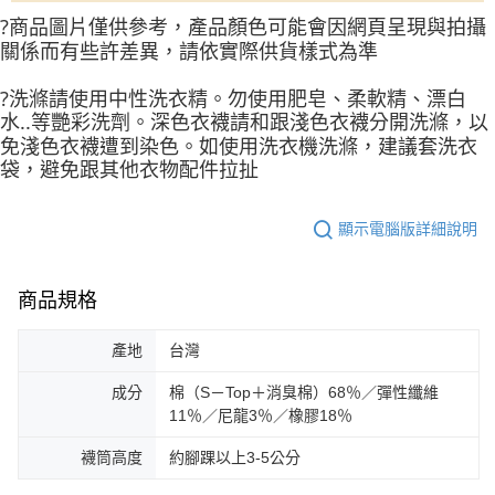
?商品圖片僅供參考，產品顏色可能會因網頁呈現與拍攝
關係而有些許差異，請依實際供貨樣式為準
?洗滌請使用中性洗衣精。勿使用肥皂、柔軟精、漂白
水..等艷彩洗劑。深色衣襪請和跟淺色衣襪分開洗滌，以
免淺色衣襪遭到染色。如使用洗衣機洗滌，建議套洗衣
袋，避免跟其他衣物配件拉扯
顯示電腦版詳細說明
商品規格
產地
台灣
成分
棉（S－Top＋消臭棉）68％／彈性纖維
11％／尼龍3％／橡膠18％
襪筒高度
約腳踝以上3-5公分