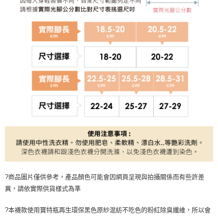
?商品圖片僅供參考，產品顏色可能會因網頁呈現與拍攝關係而有些許差
異，請依實際供貨樣式為準
?本襪款使用寶特瓶再生環保黑色原紗混紡不吃色的粉紅除臭纖維，所以會