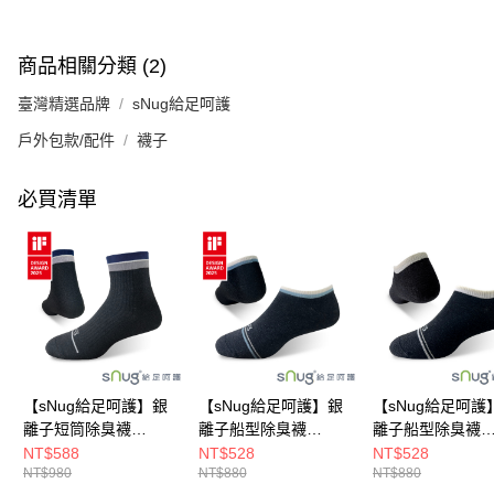
商品相關分類 (2)
臺灣精選品牌
sNug給足呵護
戶外包款/配件
襪子
必買清單
【sNug給足呵護】銀
【sNug給足呵護】銀
【sNug給足呵護
離子短筒除臭襪
離子船型除臭襪
離子船型除臭襪
(AA980黑灰/海洋友善/
(AA880 黑藍/海洋友
(AA880 黑米/海
NT$588
NT$528
NT$528
NT$980
NT$880
NT$880
短筒襪/除臭/吸濕排汗/
善/除臭/吸濕排汗/台灣
善/除臭/吸濕排汗