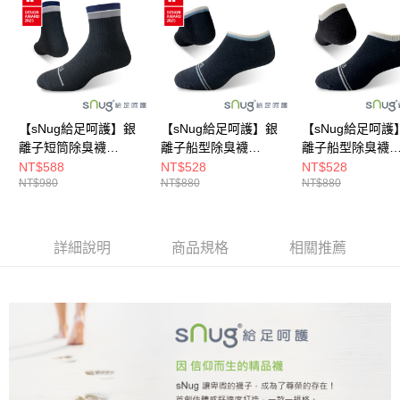
新竹貨運
每筆NT$80，滿NT$790(含以上)免運費
澎湖金門
每筆NT$200
【sNug給足呵護】銀
【sNug給足呵護】銀
【sNug給足呵護
付款後門市自取
離子短筒除臭襪
離子船型除臭襪
離子船型除臭襪
每筆NT$80，滿NT$790(含以上)免運費
(AA980黑灰/海洋友善/
(AA880 黑藍/海洋友
(AA880 黑米/海
NT$588
NT$528
NT$528
NT$980
NT$880
NT$880
短筒襪/除臭/吸濕排汗/
善/除臭/吸濕排汗/台灣
善/除臭/吸濕排汗
宅配貨到付款
台灣金選)
金選)
金選)
每筆NT$130，滿NT$2,000(含以上)免運費
詳細說明
商品規格
相關推薦