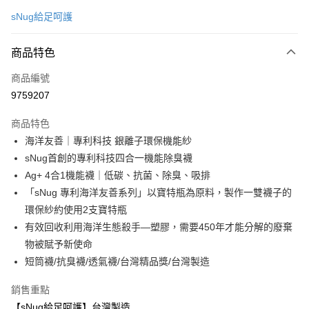
信用卡一次付款
sNug給足呵護
信用卡分期付款
3 期 0 利率 每期
NT$196
21家銀行
商品特色
6 期 0 利率 每期
NT$98
21家銀行
合作金庫商業銀行
第一商業銀行
商品編號
華南商業銀行
彰化商業銀行
合作金庫商業銀行
第一商業銀行
9759207
超商取貨付款
上海商業儲蓄銀行
台北富邦商業銀行
華南商業銀行
彰化商業銀行
國泰世華商業銀行
兆豐國際商業銀行
LINE Pay
上海商業儲蓄銀行
台北富邦商業銀行
商品特色
臺灣中小企業銀行
台中商業銀行
國泰世華商業銀行
兆豐國際商業銀行
海洋友善｜專利科技 銀離子環保機能紗
匯豐（台灣）商業銀行
華泰商業銀行
Apple Pay
臺灣中小企業銀行
台中商業銀行
sNug首創的專利科技四合一機能除臭襪
聯邦商業銀行
遠東國際商業銀行
匯豐（台灣）商業銀行
華泰商業銀行
悠遊付
元大商業銀行
永豐商業銀行
Ag+ 4合1機能襪｜低碳、抗菌、除臭、吸排
聯邦商業銀行
遠東國際商業銀行
玉山商業銀行
星展（台灣）商業銀行
「sNug 專利海洋友善系列」以寶特瓶為原料，製作一雙襪子的
元大商業銀行
永豐商業銀行
Google Pay
台新國際商業銀行
中國信託商業銀行
玉山商業銀行
星展（台灣）商業銀行
環保紗約使用2支寶特瓶
台灣樂天信用卡公司
台新國際商業銀行
中國信託商業銀行
全盈+PAY
有效回收利用海洋生態殺手—塑膠，需要450年才能分解的廢棄
台灣樂天信用卡公司
物被賦予新使命
大哥付你分期
短筒襪/抗臭襪/透氣襪/台灣精品獎/台灣製造
相關說明
【大哥付你分期使用說明】
銷售重點
ATM付款
1.本服務由台灣大哥大提供，台灣大哥大用戶可立即使用無須另外申請。
【sNug給足呵護】台灣製造
2.付款方式選擇「大哥付你分期」，訂單成立後會自動跳轉到大哥付的交易