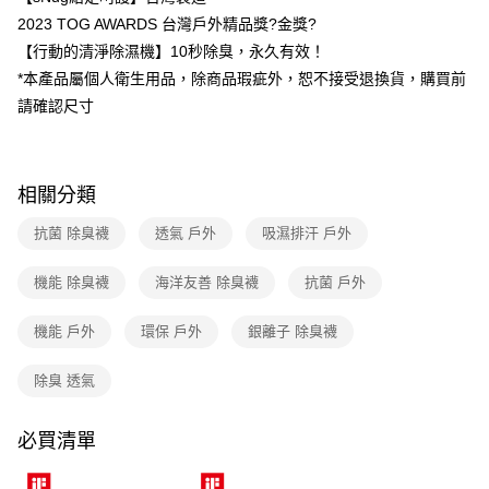
貨到付款
流程，驗證手機門號後，選擇欲分期的期數、繳款截止日，確認付款後即完
2023 TOG AWARDS 台灣戶外精品獎?金獎?
成交易。
【行動的清淨除濕機】10秒除臭，永久有效！
3.實際核准額度、可分期數及費用金額請依後續交易確認頁面所載為準。
運送方式
4.訂單成立30分鐘內，如未前往確認交易或遇審核未通過，訂單將自動取
*本產品屬個人衛生用品，除商品瑕疵外，恕不接受退換貨，購買前
消。如遇「轉專審核」未通過狀況，表示未達大哥付你分期系統評分，恕無
全家取貨付款
請確認尺寸
法說明評估內容。
每筆NT$80，滿NT$790(含以上)免運費
【繳款方式說明】
1.分期款項不併入電信帳單，「大哥付你分期」於每月結算日後寄送繳費提
付款後全家取貨
醒簡訊。
相關分類
2.透過簡訊連結打開帳單後，可選擇「超商條碼／台灣大直營門市／銀行轉
每筆NT$80，滿NT$790(含以上)免運費
帳／街口支付／iPASS MONEY」等通路繳費。
抗菌 除臭襪
透氣 戶外
吸濕排汗 戶外
萊爾富取貨付款
【注意事項】
每筆NT$80，滿NT$790(含以上)免運費
1.本服務係由「台灣大哥大股份有限公司」（以下簡稱本公司）所提供，讓
機能 除臭襪
海洋友善 除臭襪
抗菌 戶外
用戶於交易時，得透過本服務購買商品或服務，並由商店將買賣／分期付款
買賣價金債權讓與本公司後，依約使用本公司帳單繳交帳款。
付款後萊爾富取貨
2.基於同意付款使用「大哥付你分期」之契約關係目的，商店將以您的個人
機能 戶外
環保 戶外
銀離子 除臭襪
每筆NT$80，滿NT$790(含以上)免運費
資料（包含姓名、電話或地址）提供予台灣大哥大進項蒐集、處理及利用，
由本公司與您本人進行分期帳單所需資料之確認、核對及更正。
除臭 透氣
7-11取貨付款
3.完整用戶服務條款，請詳閱以下連結：
https://oppay.tw/userRule
每筆NT$80，滿NT$790(含以上)免運費
必買清單
付款後7-11取貨
每筆NT$80，滿NT$790(含以上)免運費