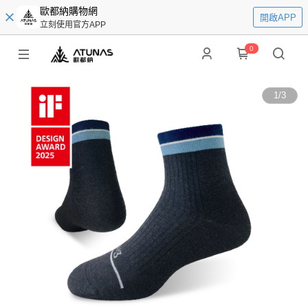
歐都納購物網
開啟APP
立刻使用官方APP
0
1
/
3