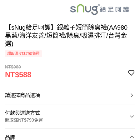
【sNug給足呵護】銀離子短筒除臭襪(AA980
黑藍/海洋友善/短筒襪/除臭/吸濕排汗/台灣金
選)
超取滿NT$790免運
NT$980
NT$588
請選擇商品選項
付款與運送方式
超取滿NT$790免運
付款方式
品牌