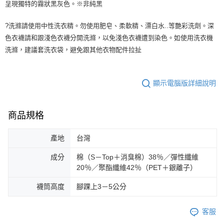
呈現獨特的霧狀黑灰色。※非純黑
?洗滌請使用中性洗衣精。勿使用肥皂、柔軟精、漂白水..等艷彩洗劑。深
色衣襪請和跟淺色衣襪分開洗滌，以免淺色衣襪遭到染色。如使用洗衣機
洗滌，建議套洗衣袋，避免跟其他衣物配件拉扯
顯示電腦版詳細說明
商品規格
產地
台灣
成分
棉（S－Top＋消臭棉）38％／彈性纖維
20％／聚酯纖維42％（PET＋銀離子）
襪筒高度
腳踝上3－5公分
客服