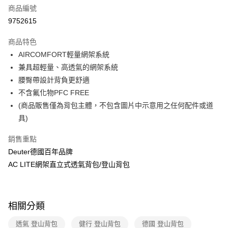
6 期 0 利率 每期
NT$708
21家銀行
合作金庫商業銀行
第一商業銀行
商品編號
華南商業銀行
彰化商業銀行
合作金庫商業銀行
第一商業銀行
9752615
LINE Pay
上海商業儲蓄銀行
台北富邦商業銀行
華南商業銀行
彰化商業銀行
國泰世華商業銀行
兆豐國際商業銀行
Apple Pay
上海商業儲蓄銀行
台北富邦商業銀行
商品特色
臺灣中小企業銀行
台中商業銀行
國泰世華商業銀行
兆豐國際商業銀行
AIRCOMFORT輕量網架系統
匯豐（台灣）商業銀行
華泰商業銀行
悠遊付
臺灣中小企業銀行
台中商業銀行
兼具超輕量、高透氣的網架系統
聯邦商業銀行
遠東國際商業銀行
匯豐（台灣）商業銀行
華泰商業銀行
Google Pay
元大商業銀行
永豐商業銀行
腰臀帶設計背負更舒適
聯邦商業銀行
遠東國際商業銀行
玉山商業銀行
星展（台灣）商業銀行
不含氟化物PFC FREE
元大商業銀行
永豐商業銀行
全盈+PAY
台新國際商業銀行
中國信託商業銀行
玉山商業銀行
星展（台灣）商業銀行
(商品販售僅為背包主體，不包含圖片中示意用之任何配件或道
台灣樂天信用卡公司
台新國際商業銀行
中國信託商業銀行
大哥付你分期
具)
台灣樂天信用卡公司
相關說明
銷售重點
【大哥付你分期使用說明】
ATM付款
1.本服務由台灣大哥大提供，台灣大哥大用戶可立即使用無須另外申請。
Deuter德國百年品牌
2.付款方式選擇「大哥付你分期」，訂單成立後會自動跳轉到大哥付的交易
AC LITE網架直立式透氣背包/登山背包
流程，驗證手機門號後，選擇欲分期的期數、繳款截止日，確認付款後即完
運送方式
成交易。
3.實際核准額度、可分期數及費用金額請依後續交易確認頁面所載為準。
新竹貨運
4.訂單成立30分鐘內，如未前往確認交易或遇審核未通過，訂單將自動取
每筆NT$80，滿NT$790(含以上)免運費
消。如遇「轉專審核」未通過狀況，表示未達大哥付你分期系統評分，恕無
相關分類
法說明評估內容。
付款後門市自取
【繳款方式說明】
透氣 登山背包
健行 登山背包
德國 登山背包