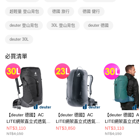
1.分期款項不併入電信帳單，「大哥付你分期」於每月結算日後寄送繳費提
每筆NT$80，滿NT$790(含以上)免運費
醒簡訊。
超輕量 登山背包
德國 旅行
德國 健行
2.透過簡訊連結打開帳單後，可選擇「超商條碼／台灣大直營門市／銀行轉
帳／街口支付／iPASS MONEY」等通路繳費。
deuter 登山背包
30L 登山背包
deuter 德國
【注意事項】
1.本服務係由「台灣大哥大股份有限公司」（以下簡稱本公司）所提供，讓
deuter 30L
用戶於交易時，得透過本服務購買商品或服務，並由商店將買賣／分期付款
買賣價金債權讓與本公司後，依約使用本公司帳單繳交帳款。
2.基於同意付款使用「大哥付你分期」之契約關係目的，商店將以您的個人
必買清單
資料（包含姓名、電話或地址）提供予台灣大哥大進項蒐集、處理及利用，
由本公司與您本人進行分期帳單所需資料之確認、核對及更正。
3.完整用戶服務條款，請詳閱以下連結：
https://oppay.tw/userRule
【deuter 德國】AC
【deuter 德國】AC
【deuter 德國】
LITE網架直立式透氣背
LITE網架直立式透氣背
LITE網架直立式
包/登山背包
包/登山背
包/登山背包
NT$3,110
NT$3,850
NT$3,110
NT$4,150
NT$4,150
30L(3421021黑)
包/23L(3420324黑)
30L(3421021綠)