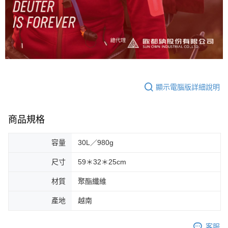
顯示電腦版詳細說明
商品規格
容量
30L／980g
尺寸
59＊32＊25cm
材質
聚酯纖維
產地
越南
客服