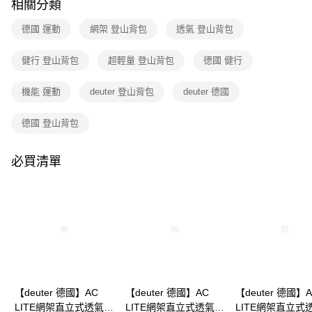
相關分類
1.分期款項不併入電信帳單，「大哥付你分期」於每月結算日後寄送繳費提
每筆NT$80，滿NT$790(含以上)免運費
醒簡訊。
德國 運動
網架 登山背包
透氣 登山背包
2.透過簡訊連結打開帳單後，可選擇「超商條碼／台灣大直營門市／銀行轉
帳／街口支付／iPASS MONEY」等通路繳費。
健行 登山背包
超輕量 登山背包
德國 健行
【注意事項】
1.本服務係由「台灣大哥大股份有限公司」（以下簡稱本公司）所提供，讓
機能 運動
deuter 登山背包
deuter 德國
用戶於交易時，得透過本服務購買商品或服務，並由商店將買賣／分期付款
買賣價金債權讓與本公司後，依約使用本公司帳單繳交帳款。
2.基於同意付款使用「大哥付你分期」之契約關係目的，商店將以您的個人
德國 登山背包
資料（包含姓名、電話或地址）提供予台灣大哥大進項蒐集、處理及利用，
由本公司與您本人進行分期帳單所需資料之確認、核對及更正。
3.完整用戶服務條款，請詳閱以下連結：
https://oppay.tw/userRule
必買清單
【deuter 德國】AC
【deuter 德國】AC
【deuter 德國】
LITE網架直立式透氣背
LITE網架直立式透氣背
LITE網架直立式