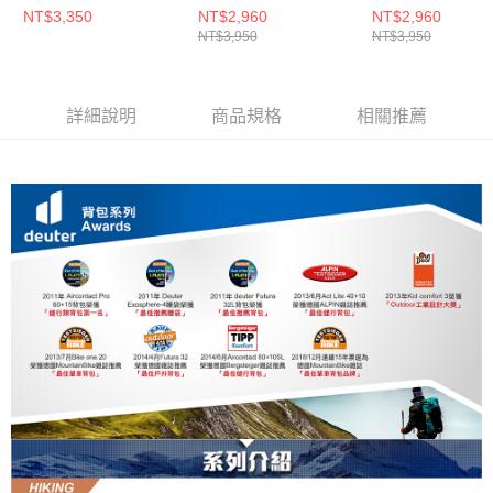
包/登山背包/女性窄肩
包/登山背包/女性窄肩
包/登山背包/女性
NT$3,350
NT$2,960
NT$2,960
NT$3,950
NT$3,950
款15SL(3420024藍)
款28SL(3420921 黑水
款28SL(342092
藍)
藍)
詳細說明
商品規格
相關推薦