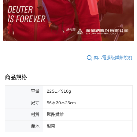
顯示電腦版詳細說明
商品規格
容量
22SL／910g
尺寸
56＊30＊23cm
材質
聚酯纖維
產地
越南