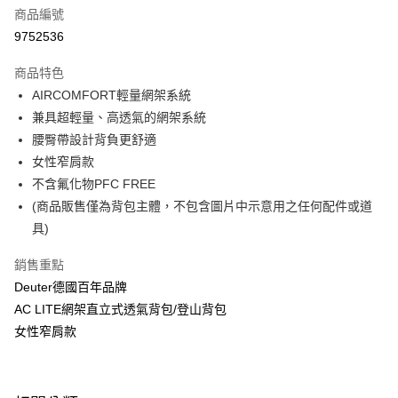
6 期 0 利率 每期
NT$641
21家銀行
合作金庫商業銀行
第一商業銀行
商品編號
華南商業銀行
彰化商業銀行
合作金庫商業銀行
第一商業銀行
9752536
LINE Pay
上海商業儲蓄銀行
台北富邦商業銀行
華南商業銀行
彰化商業銀行
國泰世華商業銀行
兆豐國際商業銀行
Apple Pay
上海商業儲蓄銀行
台北富邦商業銀行
商品特色
臺灣中小企業銀行
台中商業銀行
國泰世華商業銀行
兆豐國際商業銀行
AIRCOMFORT輕量網架系統
匯豐（台灣）商業銀行
華泰商業銀行
悠遊付
臺灣中小企業銀行
台中商業銀行
兼具超輕量、高透氣的網架系統
聯邦商業銀行
遠東國際商業銀行
匯豐（台灣）商業銀行
華泰商業銀行
Google Pay
元大商業銀行
永豐商業銀行
腰臀帶設計背負更舒適
聯邦商業銀行
遠東國際商業銀行
玉山商業銀行
星展（台灣）商業銀行
女性窄肩款
元大商業銀行
永豐商業銀行
全盈+PAY
台新國際商業銀行
中國信託商業銀行
玉山商業銀行
星展（台灣）商業銀行
不含氟化物PFC FREE
台灣樂天信用卡公司
台新國際商業銀行
中國信託商業銀行
大哥付你分期
(商品販售僅為背包主體，不包含圖片中示意用之任何配件或道
台灣樂天信用卡公司
相關說明
具)
【大哥付你分期使用說明】
ATM付款
1.本服務由台灣大哥大提供，台灣大哥大用戶可立即使用無須另外申請。
銷售重點
2.付款方式選擇「大哥付你分期」，訂單成立後會自動跳轉到大哥付的交易
Deuter德國百年品牌
流程，驗證手機門號後，選擇欲分期的期數、繳款截止日，確認付款後即完
運送方式
成交易。
AC LITE網架直立式透氣背包/登山背包
3.實際核准額度、可分期數及費用金額請依後續交易確認頁面所載為準。
新竹貨運
女性窄肩款
4.訂單成立30分鐘內，如未前往確認交易或遇審核未通過，訂單將自動取
每筆NT$80，滿NT$790(含以上)免運費
消。如遇「轉專審核」未通過狀況，表示未達大哥付你分期系統評分，恕無
法說明評估內容。
付款後門市自取
【繳款方式說明】