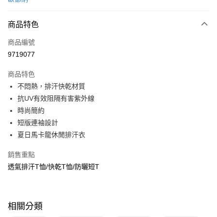
信用卡分期付款
3 期 0 利率 每期
NT$270
21家銀行
商品特色
6 期 0 利率 每期
NT$135
21家銀行
合作金庫商業銀行
第一商業銀行
商品編號
華南商業銀行
彰化商業銀行
合作金庫商業銀行
第一商業銀行
9719077
超商取貨付款
上海商業儲蓄銀行
台北富邦商業銀行
華南商業銀行
彰化商業銀行
國泰世華商業銀行
兆豐國際商業銀行
LINE Pay
上海商業儲蓄銀行
台北富邦商業銀行
商品特色
臺灣中小企業銀行
台中商業銀行
國泰世華商業銀行
兆豐國際商業銀行
不悶熱，排汗快乾材質
匯豐（台灣）商業銀行
華泰商業銀行
Apple Pay
臺灣中小企業銀行
台中商業銀行
抗UV有效阻隔有害紫外線
聯邦商業銀行
遠東國際商業銀行
匯豐（台灣）商業銀行
華泰商業銀行
悠遊付
元大商業銀行
永豐商業銀行
時尚簡約
聯邦商業銀行
遠東國際商業銀行
玉山商業銀行
星展（台灣）商業銀行
短版連袖設計
元大商業銀行
永豐商業銀行
Google Pay
台新國際商業銀行
中國信託商業銀行
玉山商業銀行
星展（台灣）商業銀行
夏日馬卡龍休閒排汗衣
台灣樂天信用卡公司
台新國際商業銀行
中國信託商業銀行
全盈+PAY
台灣樂天信用卡公司
銷售重點
大哥付你分期
透氣排汗T恤/快乾T恤/防曬短T
相關說明
【大哥付你分期使用說明】
ATM付款
1.本服務由台灣大哥大提供，台灣大哥大用戶可立即使用無須另外申請。
2.付款方式選擇「大哥付你分期」，訂單成立後會自動跳轉到大哥付的交易
相關分類
貨到付款
流程，驗證手機門號後，選擇欲分期的期數、繳款截止日，確認付款後即完