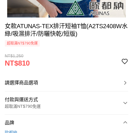
女款ATUNAS-TEX排汗短袖T恤(A2TS2408W水
綠/吸濕排汗/防曬快乾/短版)
超取滿NT$790免運
NT$1,250
NT$810
請選擇商品選項
付款與運送方式
超取滿NT$790免運
付款方式
品牌
信用卡一次付款
歐都納