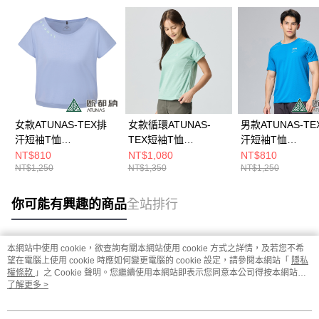
女款ATUNAS-TEX排
女款循環ATUNAS-
男款ATUNAS-TE
汗短袖T恤
TEX短袖T恤
汗短袖T恤
(A2TS2408W淺紫/吸
(A2TS2533WC灰綠/透
(A2TS2409M藍
NT$810
NT$1,080
NT$810
NT$1,250
NT$1,350
NT$1,250
濕排汗/防曬快乾/短版)
氣/快乾排汗)
排汗/防曬快乾)
你可能有興趣的商品
全站排行
本網站中使用 cookie，欲查詢有關本網站使用 cookie 方式之詳情，及若您不希
熱門標籤
望在電腦上使用 cookie 時應如何變更電腦的 cookie 設定，請參閱本網站「
隱私
權條款
」之 Cookie 聲明。您繼續使用本網站即表示您同意本公司得按本網站使
用條款之 Cookie 聲明使用 cookie。
了解更多 >