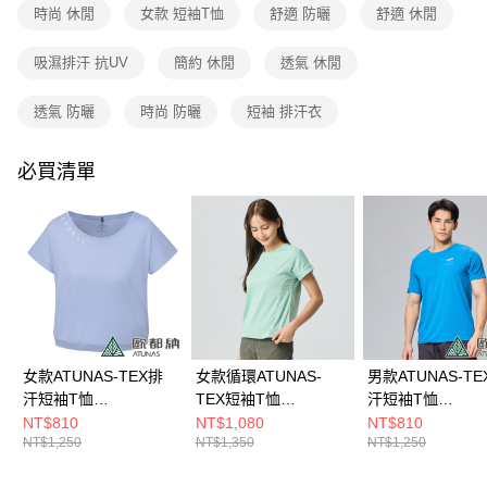
成交易。
時尚 休閒
女款 短袖T恤
舒適 防曬
舒適 休閒
3.實際核准額度、可分期數及費用金額請依後續交易確認頁面所載為準。
運送方式
4.訂單成立30分鐘內，如未前往確認交易或遇審核未通過，訂單將自動取
吸濕排汗 抗UV
簡約 休閒
透氣 休閒
消。如遇「轉專審核」未通過狀況，表示未達大哥付你分期系統評分，恕無
全家取貨付款
法說明評估內容。
每筆NT$80，滿NT$790(含以上)免運費
【繳款方式說明】
透氣 防曬
時尚 防曬
短袖 排汗衣
1.分期款項不併入電信帳單，「大哥付你分期」於每月結算日後寄送繳費提
付款後全家取貨
醒簡訊。
2.透過簡訊連結打開帳單後，可選擇「超商條碼／台灣大直營門市／銀行轉
必買清單
每筆NT$80，滿NT$790(含以上)免運費
帳／街口支付／iPASS MONEY」等通路繳費。
萊爾富取貨付款
【注意事項】
每筆NT$80，滿NT$790(含以上)免運費
1.本服務係由「台灣大哥大股份有限公司」（以下簡稱本公司）所提供，讓
用戶於交易時，得透過本服務購買商品或服務，並由商店將買賣／分期付款
買賣價金債權讓與本公司後，依約使用本公司帳單繳交帳款。
付款後萊爾富取貨
2.基於同意付款使用「大哥付你分期」之契約關係目的，商店將以您的個人
每筆NT$80，滿NT$790(含以上)免運費
資料（包含姓名、電話或地址）提供予台灣大哥大進項蒐集、處理及利用，
由本公司與您本人進行分期帳單所需資料之確認、核對及更正。
7-11取貨付款
3.完整用戶服務條款，請詳閱以下連結：
https://oppay.tw/userRule
女款ATUNAS-TEX排
女款循環ATUNAS-
男款ATUNAS-TE
每筆NT$80，滿NT$790(含以上)免運費
汗短袖T恤
TEX短袖T恤
汗短袖T恤
(A2TS2408W淺紫/吸
(A2TS2533WC灰綠/透
(A2TS2409M藍
付款後7-11取貨
NT$810
NT$1,080
NT$810
NT$1,250
NT$1,350
NT$1,250
濕排汗/防曬快乾/短版)
氣/快乾排汗)
排汗/防曬快乾)
每筆NT$80，滿NT$790(含以上)免運費