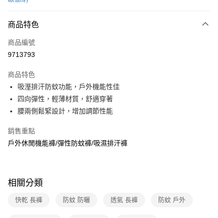
信用卡分期付款
3 期 0 利率 每期
NT$780
21家銀行
商品特色
6 期 0 利率 每期
NT$390
21家銀行
合作金庫商業銀行
第一商業銀行
商品編號
華南商業銀行
彰化商業銀行
合作金庫商業銀行
第一商業銀行
9713793
超商取貨付款
上海商業儲蓄銀行
台北富邦商業銀行
華南商業銀行
彰化商業銀行
國泰世華商業銀行
兆豐國際商業銀行
LINE Pay
上海商業儲蓄銀行
台北富邦商業銀行
商品特色
臺灣中小企業銀行
台中商業銀行
國泰世華商業銀行
兆豐國際商業銀行
吸溼排汗防蚊功能，戶外機能性佳
匯豐（台灣）商業銀行
華泰商業銀行
Apple Pay
臺灣中小企業銀行
台中商業銀行
四向彈性，輕薄材質，舒適穿著
聯邦商業銀行
遠東國際商業銀行
匯豐（台灣）商業銀行
華泰商業銀行
悠遊付
元大商業銀行
永豐商業銀行
腰兩側鬆緊設計，增加調節性能
聯邦商業銀行
遠東國際商業銀行
玉山商業銀行
星展（台灣）商業銀行
元大商業銀行
永豐商業銀行
Google Pay
台新國際商業銀行
中國信託商業銀行
銷售重點
玉山商業銀行
星展（台灣）商業銀行
台灣樂天信用卡公司
戶外休閒機能褲/彈性防蚊褲/吸濕排汗褲
台新國際商業銀行
中國信託商業銀行
全盈+PAY
台灣樂天信用卡公司
大哥付你分期
相關說明
相關分類
【大哥付你分期使用說明】
ATM付款
1.本服務由台灣大哥大提供，台灣大哥大用戶可立即使用無須另外申請。
快乾 長褲
防蚊 防曬
透氣 長褲
防蚊 戶外
2.付款方式選擇「大哥付你分期」，訂單成立後會自動跳轉到大哥付的交易
貨到付款
流程，驗證手機門號後，選擇欲分期的期數、繳款截止日，確認付款後即完