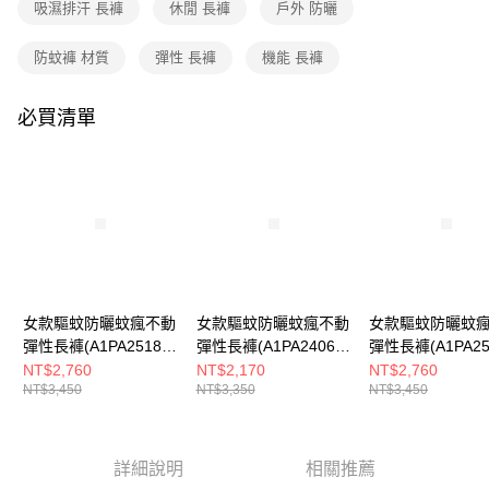
成交易。
吸濕排汗 長褲
休閒 長褲
戶外 防曬
3.實際核准額度、可分期數及費用金額請依後續交易確認頁面所載為準。
運送方式
4.訂單成立30分鐘內，如未前往確認交易或遇審核未通過，訂單將自動取
防蚊褲 材質
彈性 長褲
機能 長褲
消。如遇「轉專審核」未通過狀況，表示未達大哥付你分期系統評分，恕無
全家取貨付款
法說明評估內容。
每筆NT$80，滿NT$790(含以上)免運費
【繳款方式說明】
必買清單
1.分期款項不併入電信帳單，「大哥付你分期」於每月結算日後寄送繳費提
付款後全家取貨
醒簡訊。
2.透過簡訊連結打開帳單後，可選擇「超商條碼／台灣大直營門市／銀行轉
每筆NT$80，滿NT$790(含以上)免運費
帳／街口支付／iPASS MONEY」等通路繳費。
萊爾富取貨付款
【注意事項】
每筆NT$80，滿NT$790(含以上)免運費
1.本服務係由「台灣大哥大股份有限公司」（以下簡稱本公司）所提供，讓
用戶於交易時，得透過本服務購買商品或服務，並由商店將買賣／分期付款
買賣價金債權讓與本公司後，依約使用本公司帳單繳交帳款。
付款後萊爾富取貨
2.基於同意付款使用「大哥付你分期」之契約關係目的，商店將以您的個人
每筆NT$80，滿NT$790(含以上)免運費
資料（包含姓名、電話或地址）提供予台灣大哥大進項蒐集、處理及利用，
女款驅蚊防曬蚊瘋不動
女款驅蚊防曬蚊瘋不動
女款驅蚊防曬蚊
由本公司與您本人進行分期帳單所需資料之確認、核對及更正。
彈性長褲(A1PA2518W
彈性長褲(A1PA2406W
彈性長褲(A1PA25
7-11取貨付款
3.完整用戶服務條款，請詳閱以下連結：
https://oppay.tw/userRule
墨藍/機能長褲/防蚊褲)
夜藍/機能長褲/防蚊褲)
蜜茶棕/機能長褲/
NT$2,760
NT$2,170
NT$2,760
每筆NT$80，滿NT$790(含以上)免運費
NT$3,450
NT$3,350
NT$3,450
褲)
付款後7-11取貨
每筆NT$80，滿NT$790(含以上)免運費
詳細說明
相關推薦