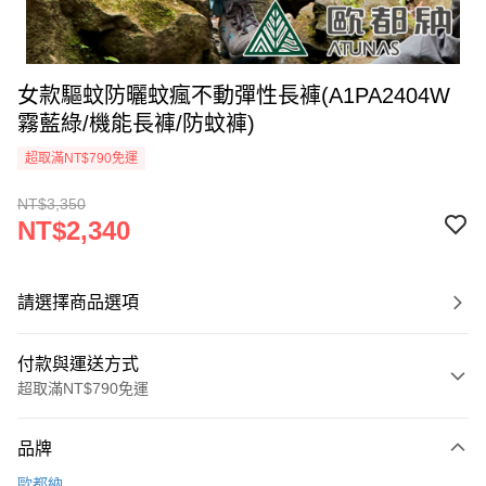
女款驅蚊防曬蚊瘋不動彈性長褲(A1PA2404W
霧藍綠/機能長褲/防蚊褲)
超取滿NT$790免運
NT$3,350
NT$2,340
請選擇商品選項
付款與運送方式
超取滿NT$790免運
付款方式
品牌
信用卡一次付款
歐都納