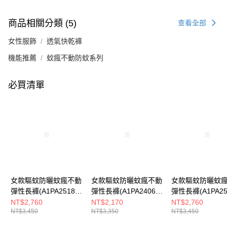
商品相關分類 (5)
查看全部
女性服飾
透氣快乾褲
機能推薦
蚊瘋不動防蚊系列
必買清單
女款驅蚊防曬蚊瘋不動
女款驅蚊防曬蚊瘋不動
女款驅蚊防曬蚊
彈性長褲(A1PA2518W
彈性長褲(A1PA2406W
彈性長褲(A1PA25
墨藍/機能長褲/防蚊褲)
夜藍/機能長褲/防蚊褲)
蜜茶棕/機能長褲/
NT$2,760
NT$2,170
NT$2,760
NT$3,450
NT$3,350
NT$3,450
褲)