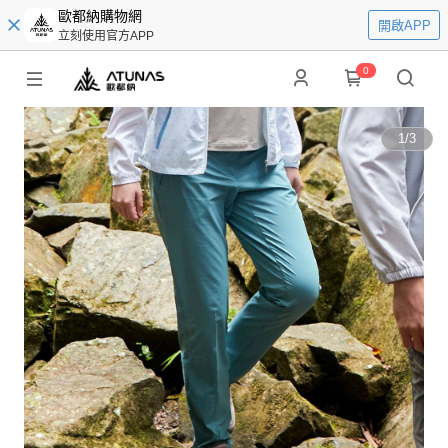
歐都納購物網
開啟APP
立刻使用官方APP
0
1
/
3