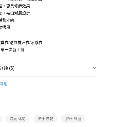
台灣）商業銀行
華泰商業銀行
小企業銀行
台中商業銀行
型，更具修飾效果
業銀行
遠東國際商業銀行
台灣）商業銀行
華泰商業銀行
動，袖口漸層設計
業銀行
永豐商業銀行
業銀行
遠東國際商業銀行
擋紫外線
業銀行
星展（台灣）商業銀行
業銀行
永豐商業銀行
y
際商業銀行
中國信託商業銀行
動適用
業銀行
星展（台灣）商業銀行
天信用卡公司
際商業銀行
中國信託商業銀行
天信用卡公司
臭衣/透氣排汗衣/涼感衣
分期
衣穿一次就上癮
你分期使用說明】
由台灣大哥大提供，台灣大哥大用戶可立即使用無須另外申請。
類 (6)
式選擇「大哥付你分期」，訂單成立後會自動跳轉到大哥付的交易
證手機門號後，選擇欲分期的期數、繳款截止日，確認付款後即
。
短袖T恤
准額度、可分期數及費用金額請依後續交易確認頁面所載為準。
客服
立30分鐘內，如未前往確認交易或遇審核未通過，訂單將自動取
涼感紗
「轉專審核」未通過狀況，表示未達大哥付你分期系統評分，恕
快乾排汗衫
評估內容。
付款
式說明】
防曬抗UV服飾/配件
0，滿NT$790(含以上)免運費
項不併入電信帳單，「大哥付你分期」於每月結算日後寄送繳費提
春夏機能服飾優惠5折起
涼感 休閒
排汗 快乾
排汗 舒適
訊連結打開帳單後，可選擇「超商條碼／台灣大直營門市／銀行轉
家取貨
付／iPASS MONEY」等通路繳費。
TLET專區全面35折起🔥
服飾