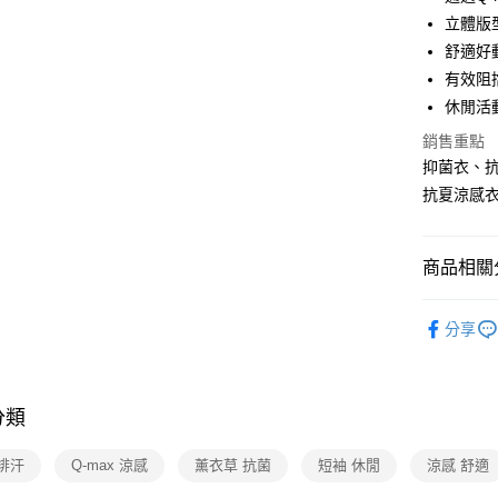
匯豐（
Apple Pay
臺灣中
立體版
聯邦商
匯豐（
舒適好
悠遊付
元大商
聯邦商
有效阻
玉山商
元大商
Google Pa
台新國
休閒活
玉山商
台灣樂
台新國
全盈+PAY
銷售重點
台灣樂
抑菌衣、抗
大哥付你
抗夏涼感
相關說明
【大哥付
ATM付款
1.本服務
商品相關分
2.付款方
貨到付款
流程，驗
完成交易
女性服飾
3.實際核
分享
機能推薦
4.訂單成
運送方式
消。如遇
活動商品
無法說明
全家取貨
【繳款方
分類
活動商品
每筆NT$8
1.分期款
醒簡訊。
活動商品
排汗
Q-max 涼感
薰衣草 抗菌
短袖 休閒
涼感 舒適
2.透過簡
付款後全
帳／街口支
🔥線上OU