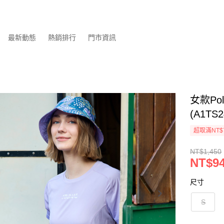
最新動態
熱銷排行
門市資訊
女款Po
(A1T
超取滿NT$
NT$1,450
NT$9
尺寸
S