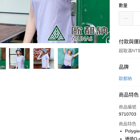
數量
付款與運
超取滿NT$
付款方式
品牌
信用卡一
歐都納
信用卡分
商品特色
3 期 
商品編號
6 期 
合作金
9710703
華南商
合作金
超商取貨
上海商
商品特色
華南商
國泰世
Polyg
LINE Pay
上海商
臺灣中
通過Q
國泰世