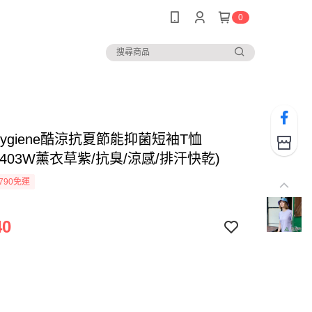
0
lygiene酷涼抗夏節能抑菌短袖T恤
S2403W薰衣草紫/抗臭/涼感/排汗快乾)
790免運
40