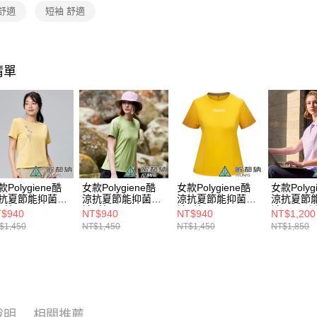
每筆NT$8
舒適
短袖 舒適
【注意事
萊爾富取
1.本服務
用戶於交
每筆NT$8
款買賣價
2.基於同
清單
付款後萊
資料（包
每筆NT$8
用，由本
3.完整用
7-11取貨
每筆NT$8
付款後7-1
每筆NT$8
款Polygiene酷
女款Polygiene酷
女款Polygiene酷
女款Polyg
抗夏節能抑菌短
涼抗夏節能抑菌短
涼抗夏節能抑菌短
涼抗夏節
新竹貨運
T恤
袖T恤
袖T恤
袖POLO
$940
NT$940
NT$940
NT$1,200
A1TS2405W黃/抗
(A1TS2403W牛油
(A1TS2403W陽光
(A1PS2
每筆NT$8
$1,450
NT$1,450
NT$1,450
NT$1,850
/涼感/排汗快乾)
果綠/抗臭/涼感/排
黃/抗臭/涼感/排汗
草紫/抗臭
汗快乾)
快乾)
汗快乾)
澎湖金門
每筆NT$2
付款後門
說明
相關推薦