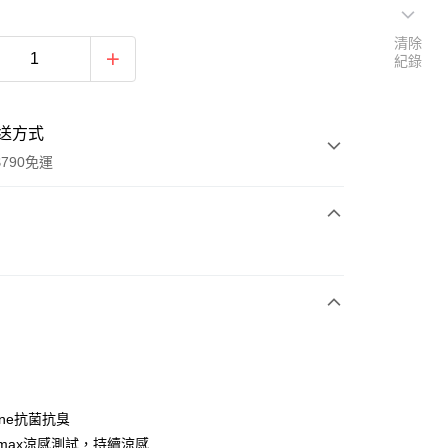
清除
紀錄
送方式
790免運
次付款
期付款
0 利率 每期
NT$313
21家銀行
0 利率 每期
NT$156
21家銀行
庫商業銀行
第一商業銀行
業銀行
彰化商業銀行
庫商業銀行
第一商業銀行
付款
業儲蓄銀行
台北富邦商業銀行
業銀行
彰化商業銀行
華商業銀行
兆豐國際商業銀行
iene抗菌抗臭
業儲蓄銀行
台北富邦商業銀行
小企業銀行
台中商業銀行
-max涼感測試，持續涼感
華商業銀行
兆豐國際商業銀行