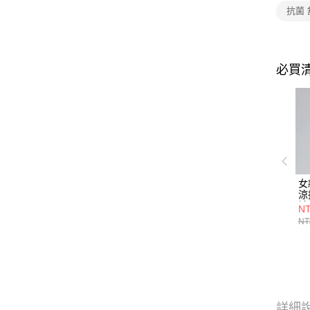
抗菌 
必買
女
涼
袖
NT
(
NT
臭
詳細