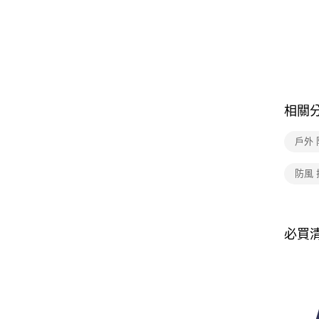
相關
戶外
防風 
必買