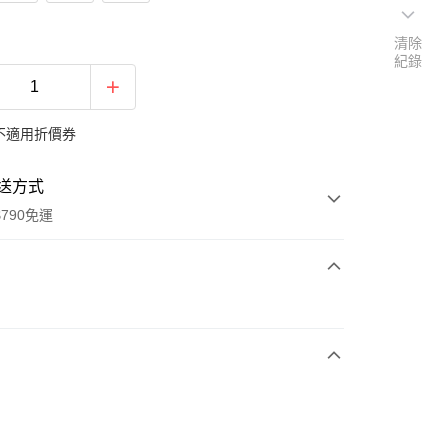
清除
紀錄
不適用折價券
送方式
790免運
次付款
期付款
0 利率 每期
NT$1,986
21家銀行
0 利率 每期
NT$993
21家銀行
庫商業銀行
第一商業銀行
業銀行
彰化商業銀行
庫商業銀行
第一商業銀行
業儲蓄銀行
台北富邦商業銀行