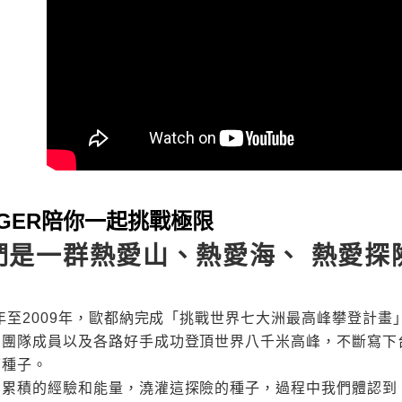
DGER陪你一起挑戰極限
們是一群熱愛山、熱愛海、 熱愛探
6年至2009年，歐都納完成「挑戰世界七大洲最高峰攀登計畫
，團隊成員以及各路好手成功登頂世界八千米高峰，不斷寫下
下種子。
用累積的經驗和能量，澆灌這探險的種子，過程中我們體認到