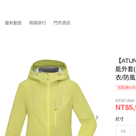
最新動態
熱銷排行
門市資訊
【ATU
能外套(
衣/防風
宅配滿NT$
NT$7,950
NT$5,
尺寸
XS