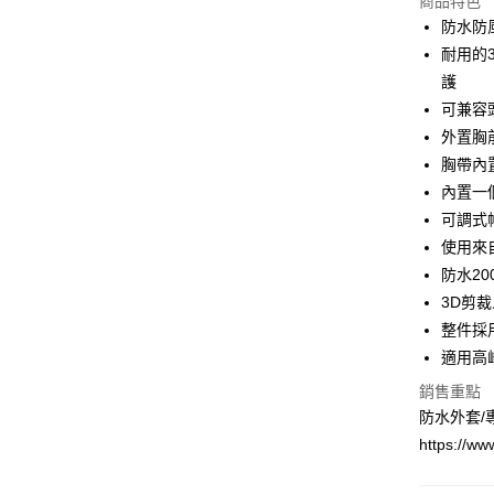
商品特色
華南商
國泰世
防水防
Apple Pay
上海商
臺灣中
耐用的
國泰世
匯豐（
悠遊付
臺灣中
護
聯邦商
匯豐（
可兼容
Google Pa
元大商
聯邦商
外置胸
玉山商
元大商
全盈+PAY
台新國
胸帶內
玉山商
台灣樂
內置一
台新國
大哥付你
台灣樂
可調式
相關說明
【大哥付
使用來
ATM付款
1.本服務
防水200
2.付款方
流程，驗
3D剪
完成交易
運送方式
整件採
3.實際核
適用高
4.訂單成
新竹貨運
消。如遇
銷售重點
每筆NT$8
無法說明
防水外套/
【繳款方
付款後門
1.分期款
https://w
醒簡訊。
每筆NT$8
2.透過簡