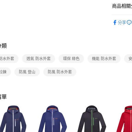
帳／街口支
商品相關分
【注意事
ATUNAS
1.本服務
分享
用戶於交
機能推薦
款買賣價
2.基於同
活動商品
資料（包
用，由本
分類
抗風特輯
3.完整用
活動商品
 防水外套
透氣 防水外套
環保 綠色
機能 防水外套
安
加大尺碼/
拉鍊
防風 登山
防風 防水外套
🔥線上OU
清單