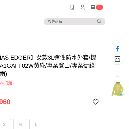
0
NAS EDGER】女款3L彈性防水外套/機
A1GAFF02W黃綠/專業登山/專業衝鋒
雨)
790免運
960
S
M
L