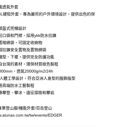
業銀行
彰化商業銀行
華商業銀行
兆豐國際商業銀行
風透氣外套
業儲蓄銀行
台北富邦商業銀行
小企業銀行
台中商業銀行
3L硬殼外套，專為嚴苛的戶外環境設計，提供出色的保
華商業銀行
兆豐國際商業銀行
台灣）商業銀行
華泰商業銀行
小企業銀行
台中商業銀行
業銀行
遠東國際商業銀行
台灣）商業銀行
華泰商業銀行
頭盔式兜帽設計
y
業銀行
永豐商業銀行
業銀行
遠東國際商業銀行
前口袋和門襟，採用ykk防水拉鍊
業銀行
星展（台灣）商業銀行
業銀行
永豐商業銀行
際商業銀行
中國信託商業銀行
置暗網袋，可固定收納物
業銀行
星展（台灣）商業銀行
天信用卡公司
個拉鍊安全置物及置物網袋
際商業銀行
中國信託商業銀行
分期
天信用卡公司
帽型、下襬，提供完全防護功能
你分期使用說明】
自台灣的素材，環保材質綠色製程
由台灣大哥大提供，台灣大哥大用戶可立即使用無須另外申請。
00mm，透氣20000g/m2/24h
式選擇「大哥付你分期」，訂單成立後會自動跳轉到大哥付的交易
證手機門號後，選擇欲分期的期數、繳款截止日，確認付款後即
裁人體工學設計，符合亞洲人身型的服飾版型
。
用高端防水工藝製程
准額度、可分期數及費用金額請依後續交易確認頁面所載為準。
峰攀登、攀冰、遠征探險和攀岩
立30分鐘內，如未前往確認交易或遇審核未通過，訂單將自動取
「轉專審核」未通過狀況，表示未達大哥付你分期系統評分，恕
0，滿NT$790(含以上)免運費
評估內容。
專業登山服/機能外套/百岳登山
式說明】
市自取
項不併入電信帳單，「大哥付你分期」於每月結算日後寄送繳費提
ww.atunas.com.tw/tw/events/EDGER
0，滿NT$790(含以上)免運費
訊連結打開帳單後，可選擇「超商條碼／台灣大直營門市／銀行轉