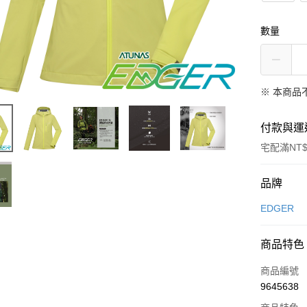
數量
※ 本商品
付款與運
宅配滿NT$
付款方式
品牌
信用卡一
EDGER
信用卡分
商品特色
3 期 
商品編號
6 期 
合作金
9645638
華南商
合作金
LINE Pay
上海商