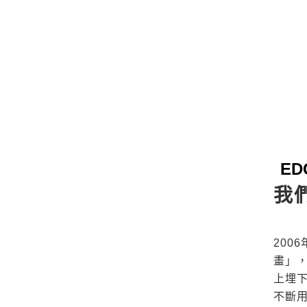
E
我
200
畫」
上埋
不斷