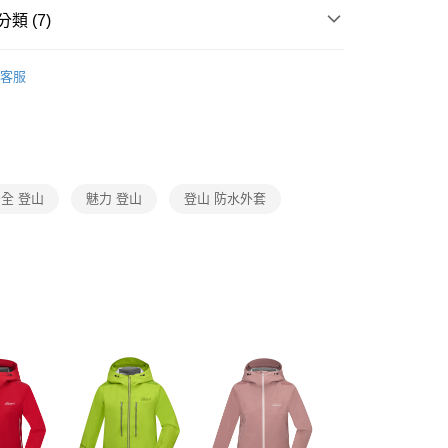
付／iPASS MONEY」等通路繳費。
類 (7)
項】
 EDGER專業戶外
係由「台灣大哥大股份有限公司」（以下簡稱本公司）所提供，讓
客服
易時，得透過本服務購買商品或服務，並由商店將買賣／分期付
防水外套
金債權讓與本公司後，依約使用本公司帳單繳交帳款。
意付款使用「大哥付你分期」之契約關係目的，商店將以您的個人
防風防水外套/配件
含姓名、電話或地址）提供予台灣大哥大進項蒐集、處理及利
公司與您本人進行分期帳單所需資料之確認、核對及更正。
戶服務條款，請詳閱以下連結：
https://oppay.tw/userRule
春夏機能服飾優惠5折起
全 登山
魅力 登山
登山 防水外套
小尺碼專區
小尺碼
TLET專區全面35折起🔥
服飾