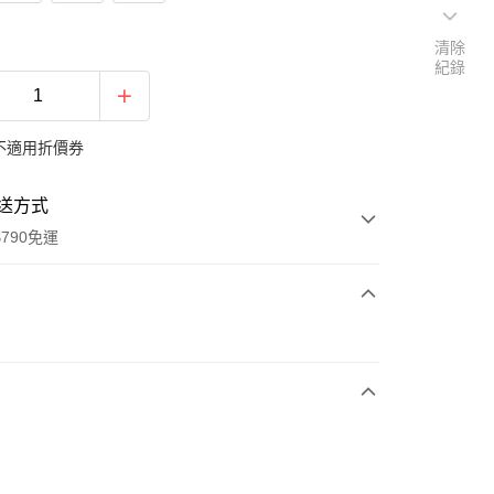
清除
紀錄
不適用折價券
送方式
790免運
次付款
期付款
0 利率 每期
NT$1,986
21家銀行
0 利率 每期
NT$993
21家銀行
庫商業銀行
第一商業銀行
業銀行
彰化商業銀行
庫商業銀行
第一商業銀行
業儲蓄銀行
台北富邦商業銀行