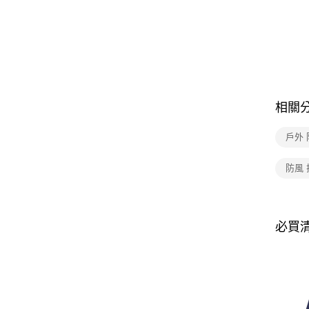
相關
戶外
防風 
必買