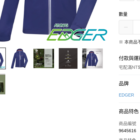
數量
※ 本商品
付款與運
宅配滿NT$
付款方式
品牌
信用卡一
EDGER
信用卡分
商品特色
3 期 
商品編號
6 期 
合作金
9645616
華南商
合作金
LINE Pay
上海商