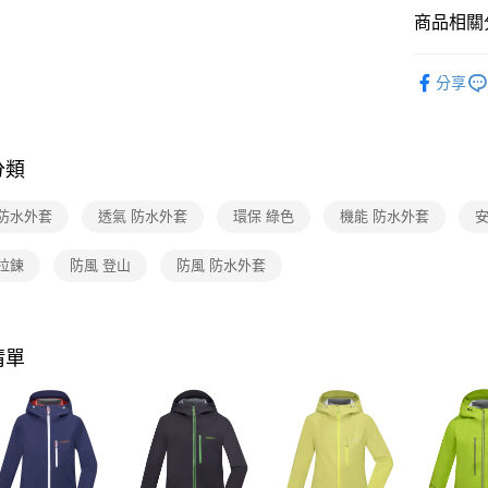
帳／街口支
商品相關分
【注意事
ATUNAS
1.本服務
分享
用戶於交
機能推薦
款買賣價
2.基於同
活動商品
資料（包
用，由本
分類
抗風特輯
3.完整用
活動商品
 防水外套
透氣 防水外套
環保 綠色
機能 防水外套
安
加大尺碼/
拉鍊
防風 登山
防風 防水外套
🔥線上OU
清單