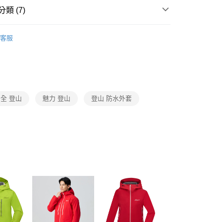
付／iPASS MONEY」等通路繳費。
類 (7)
項】
 EDGER專業戶外
係由「台灣大哥大股份有限公司」（以下簡稱本公司）所提供，讓
客服
易時，得透過本服務購買商品或服務，並由商店將買賣／分期付
防水外套
金債權讓與本公司後，依約使用本公司帳單繳交帳款。
意付款使用「大哥付你分期」之契約關係目的，商店將以您的個人
防風防水外套/配件
含姓名、電話或地址）提供予台灣大哥大進項蒐集、處理及利
公司與您本人進行分期帳單所需資料之確認、核對及更正。
戶服務條款，請詳閱以下連結：
https://oppay.tw/userRule
春夏機能服飾優惠5折起
全 登山
魅力 登山
登山 防水外套
小尺碼專區
小尺碼
TLET專區全面35折起🔥
服飾