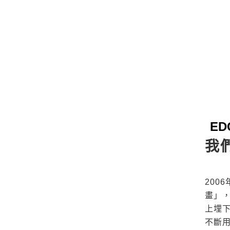
E
我
200
畫」
上埋
不斷