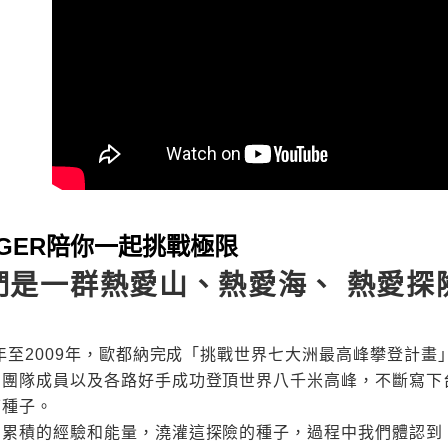
DGER陪你一起挑戰極限
們是一群熱愛山、熱愛海、 熱愛探
6年至2009年，歐都納完成「挑戰世界七大洲最高峰攀登計畫
，團隊成員以及各路好手成功登頂世界八千米高峰，不斷寫下
下種子。
用累積的經驗和能量，澆灌這探險的種子，過程中我們體認到