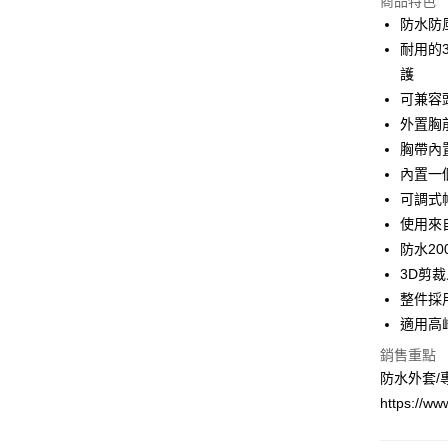
商品特色
華南商
國泰世
防水防
Apple Pay
上海商
臺灣中
耐用的
國泰世
匯豐（
悠遊付
臺灣中
護
聯邦商
匯豐（
可兼容
Google Pa
元大商
聯邦商
外置胸
玉山商
元大商
全盈+PAY
台新國
胸帶內
玉山商
台灣樂
內置一
台新國
大哥付你
台灣樂
可調式
相關說明
【大哥付
使用來
ATM付款
1.本服務
防水200
2.付款方
流程，驗
3D剪
完成交易
運送方式
整件採
3.實際核
適用高
4.訂單成
新竹貨運
消。如遇
銷售重點
每筆NT$8
無法說明
防水外套/
【繳款方
付款後門
1.分期款
https://w
醒簡訊。
每筆NT$8
2.透過簡