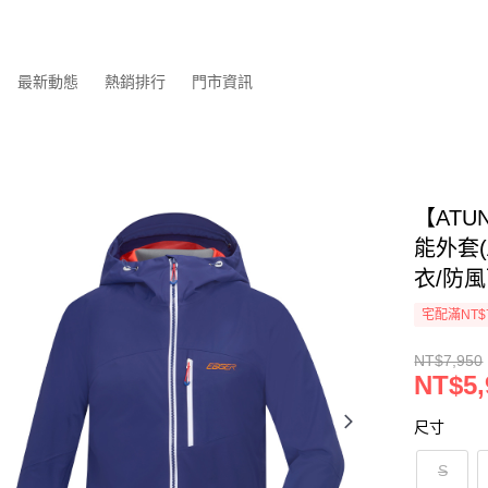
最新動態
熱銷排行
門市資訊
【ATU
能外套(
衣/防風
宅配滿NT$
NT$7,950
NT$5,
尺寸
S