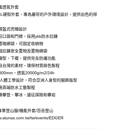
業銀行
彰化商業銀行
華商業銀行
兆豐國際商業銀行
風透氣外套
業儲蓄銀行
台北富邦商業銀行
小企業銀行
台中商業銀行
3L硬殼外套，專為嚴苛的戶外環境設計，提供出色的保
華商業銀行
兆豐國際商業銀行
台灣）商業銀行
華泰商業銀行
小企業銀行
台中商業銀行
業銀行
遠東國際商業銀行
台灣）商業銀行
華泰商業銀行
頭盔式兜帽設計
y
業銀行
永豐商業銀行
業銀行
遠東國際商業銀行
前口袋和門襟，採用ykk防水拉鍊
業銀行
星展（台灣）商業銀行
業銀行
永豐商業銀行
際商業銀行
中國信託商業銀行
置暗網袋，可固定收納物
業銀行
星展（台灣）商業銀行
天信用卡公司
個拉鍊安全置物及置物網袋
際商業銀行
中國信託商業銀行
分期
天信用卡公司
帽型、下襬，提供完全防護功能
你分期使用說明】
自台灣的素材，環保材質綠色製程
由台灣大哥大提供，台灣大哥大用戶可立即使用無須另外申請。
00mm，透氣20000g/m2/24h
式選擇「大哥付你分期」，訂單成立後會自動跳轉到大哥付的交易
證手機門號後，選擇欲分期的期數、繳款截止日，確認付款後即
裁人體工學設計，符合亞洲人身型的服飾版型
。
用高端防水工藝製程
准額度、可分期數及費用金額請依後續交易確認頁面所載為準。
峰攀登、攀冰、遠征探險和攀岩
立30分鐘內，如未前往確認交易或遇審核未通過，訂單將自動取
「轉專審核」未通過狀況，表示未達大哥付你分期系統評分，恕
0，滿NT$790(含以上)免運費
評估內容。
專業登山服/機能外套/百岳登山
式說明】
市自取
項不併入電信帳單，「大哥付你分期」於每月結算日後寄送繳費提
ww.atunas.com.tw/tw/events/EDGER
0，滿NT$790(含以上)免運費
訊連結打開帳單後，可選擇「超商條碼／台灣大直營門市／銀行轉