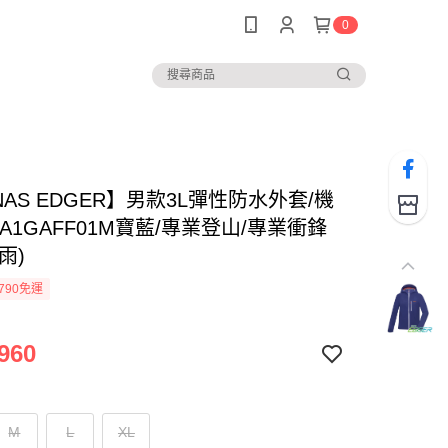
0
NAS EDGER】男款3L彈性防水外套/機
A1GAFF01M寶藍/專業登山/專業衝鋒
雨)
790免運
960
M
L
XL