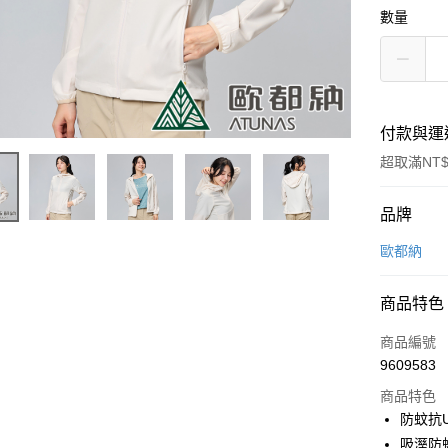
數量
付款與運
超取滿NT$
付款方式
品牌
信用卡一
歐都納
信用卡分
商品特色
3 期 
商品編號
6 期 
合作金
9609583
華南商
合作金
超商取貨
上海商
商品特色
華南商
國泰世
防蚊抗
LINE Pay
上海商
臺灣中
吸溼防
國泰世