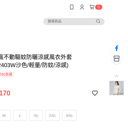
0
瘋不動驅蚊防曬涼感風衣外套
A2403W沙色/輕量/防蚊/涼感)
790免運
170
M
L
XL
2XL
3XL