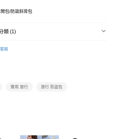
際商業銀行
中國信託商業銀行
業銀行
星展（台灣）商業銀行
天信用卡公司
際商業銀行
中國信託商業銀行
分期
閒包/防盜斜背包
天信用卡公司
你分期使用說明】
由台灣大哥大提供，台灣大哥大用戶可立即使用無須另外申請。
類 (1)
式選擇「大哥付你分期」，訂單成立後會自動跳轉到大哥付的交易
證手機門號後，選擇欲分期的期數、繳款截止日，確認付款後即
lon防盜包
旅遊休閒款
。
客服
准額度、可分期數及費用金額請依後續交易確認頁面所載為準。
立30分鐘內，如未前往確認交易或遇審核未通過，訂單將自動取
「轉專審核」未通過狀況，表示未達大哥付你分期系統評分，恕
評估內容。
式說明】
0，滿NT$790(含以上)免運費
項不併入電信帳單，「大哥付你分期」於每月結算日後寄送繳費提
實用 旅行
旅行 防盜包
訊連結打開帳單後，可選擇「超商條碼／台灣大直營門市／銀行轉
付／iPASS MONEY」等通路繳費。
00
項】
市自取
係由「台灣大哥大股份有限公司」（以下簡稱本公司）所提供，讓
易時，得透過本服務購買商品或服務，並由商店將買賣／分期付
0，滿NT$790(含以上)免運費
金債權讓與本公司後，依約使用本公司帳單繳交帳款。
意付款使用「大哥付你分期」之契約關係目的，商店將以您的個人
付款
含姓名、電話或地址）提供予台灣大哥大進項蒐集、處理及利