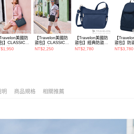
每筆NT$1
用，由本
3.完整用
Travelon美國防
【Travelon美國防
【Travelon美國防
【Travel
包】CLASSIC防
盜包】CLASSIC防
盜包】經典防盜側
盜包】防
斜側包 (TL-
盜斜側包 (TL-
背包(TL-42757深
背包(TL-4
$1,950
NT$2,250
NT$2,780
NT$3,780
3115-1深藍/出國
42224黑/出國旅
藍)
藍)
遊/休閒/安心防
遊/休閒/安心防盜)
)
說明
商品規格
相關推薦