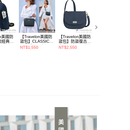
30，滿NT$2,000(含以上)免運費
公司與您本人進行分期帳單所需資料之確認、核對及更正。
戶服務條款，請詳閱以下連結：
https://oppay.tw/userRule
on美國防
【Travelon美國防
【Travelon美國防
【Travelon美國防
盜經典後
盜包】CLASSIC
盜包】防盜復古斜
盜包】Classic 防
2310深
腰/斜背兩用包(TL-
背包(TL-33626靛
盜斜背包 (TL-
NT$1,550
NT$2,550
NT$2,780
43227N深軍藍)
藍/休閒旅遊)
42887N深軍藍/斜
背包/安心防盜包/
出遊必備)