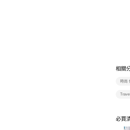
相關
時尚 
Trav
必買