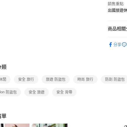
台新國
玉山商
銷售重點
台灣樂
台新國
大哥付你
出國旅遊休
台灣樂
相關說明
【大哥付
ATM付款
1.本服務
商品相關分
2.付款方
貨到付款
流程，驗
美國Trave
完成交易
分享
3.實際核
4.訂單成
運送方式
消。如遇
無法說明
新竹貨運
分類
【繳款方
每筆NT$8
1.分期款
醒簡訊。
休閒
安全 旅行
旅遊 防盜包
時尚 旅行
防割 防盜包
2.透過簡
澎湖金門
帳／街口支
每筆NT$2
elon 防盜包
安全 旅遊
安全 背帶
【注意事
付款後門
1.本服務
用戶於交
每筆NT$8
款買賣價
清單
2.基於同
宅配貨到
資料（包