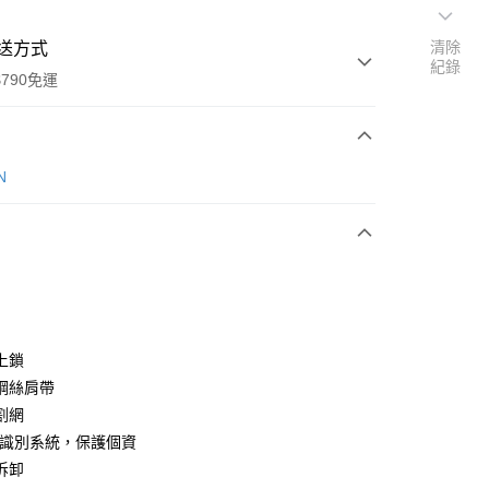
清除
送方式
紀錄
790免運
次付款
N
期付款
0 利率 每期
NT$750
21家銀行
0 利率 每期
NT$375
21家銀行
庫商業銀行
第一商業銀行
業銀行
彰化商業銀行
庫商業銀行
第一商業銀行
業儲蓄銀行
台北富邦商業銀行
業銀行
彰化商業銀行
華商業銀行
兆豐國際商業銀行
上鎖
業儲蓄銀行
台北富邦商業銀行
小企業銀行
台中商業銀行
鋼絲肩帶
華商業銀行
兆豐國際商業銀行
台灣）商業銀行
華泰商業銀行
小企業銀行
台中商業銀行
割網
業銀行
遠東國際商業銀行
台灣）商業銀行
華泰商業銀行
ID識別系統，保護個資
y
業銀行
永豐商業銀行
業銀行
遠東國際商業銀行
拆卸
業銀行
星展（台灣）商業銀行
業銀行
永豐商業銀行