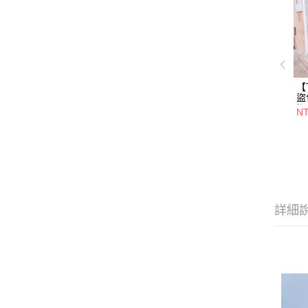
【
盜
盜
NT
4
旅
盜
詳細