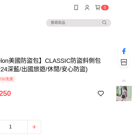
0
velon美國防盜包】CLASSIC防盜斜側包
42224深藍/出國旅遊/休閒/安心防盜)
790免運
250