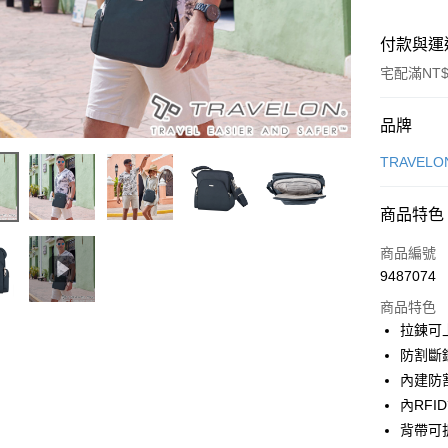
付款與運
宅配滿NT$
付款方式
品牌
信用卡一
TRAVELO
信用卡分
商品特色
3 期 
商品編號
6 期 
合作金
9487074
華南商
合作金
LINE Pay
上海商
商品特色
華南商
國泰世
拉鍊可
Apple Pay
上海商
臺灣中
防割斷
國泰世
匯豐（
悠遊付
臺灣中
內建防
聯邦商
匯豐（
內RF
Google Pa
元大商
聯邦商
背帶可
玉山商
元大商
全盈+PAY