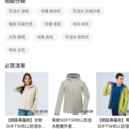
相關分類
3.實際核准額度、可分期數及費用金額請依後續交易確認頁面所載為準。
運送方式
4.訂單成立30分鐘內，如未前往確認交易或遇審核未通過，訂單將自動取
防潑水 連帽
保暖 軟殼衣
防潑水 防風外套
消。如遇「轉專審核」未通過狀況，表示未達大哥付你分期系統評分，恕無
新竹貨運
法說明評估內容。
每筆NT$80，滿NT$790(含以上)免運費
機能 防風外套
保暖 連帽
時尚 刷毛
【繳款方式說明】
1.分期款項不併入電信帳單，「大哥付你分期」於每月結算日後寄送繳費提
澎湖金門
醒簡訊。
女款 連帽
保暖 刷毛
防潑水 軟殼衣
2.透過簡訊連結打開帳單後，可選擇「超商條碼／台灣大直營門市／銀行轉
每筆NT$200
帳／街口支付／iPASS MONEY」等通路繳費。
時尚 米色
付款後門市自取
【注意事項】
每筆NT$80，滿NT$790(含以上)免運費
1.本服務係由「台灣大哥大股份有限公司」（以下簡稱本公司）所提供，讓
必買清單
用戶於交易時，得透過本服務購買商品或服務，並由商店將買賣／分期付款
買賣價金債權讓與本公司後，依約使用本公司帳單繳交帳款。
宅配貨到付款
2.基於同意付款使用「大哥付你分期」之契約關係目的，商店將以您的個人
每筆NT$130，滿NT$2,000(含以上)免運費
資料（包含姓名、電話或地址）提供予台灣大哥大進項蒐集、處理及利用，
由本公司與您本人進行分期帳單所需資料之確認、核對及更正。
3.完整用戶服務條款，請詳閱以下連結：
https://oppay.tw/userRule
【網路專屬款】女款
男款SOFTSHELL防潑
【網路專屬款】
SOFTSHELL防潑水輕
水輕暖外套
SOFTSHELL防