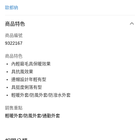
信用卡一次付款
歐都納
信用卡分期付款
3 期 0 利率 每期
NT$993
21家銀行
商品特色
6 期 0 利率 每期
NT$496
21家銀行
合作金庫商業銀行
第一商業銀行
商品編號
華南商業銀行
彰化商業銀行
合作金庫商業銀行
第一商業銀行
9322167
LINE Pay
上海商業儲蓄銀行
台北富邦商業銀行
華南商業銀行
彰化商業銀行
國泰世華商業銀行
兆豐國際商業銀行
Apple Pay
上海商業儲蓄銀行
台北富邦商業銀行
商品特色
臺灣中小企業銀行
台中商業銀行
國泰世華商業銀行
兆豐國際商業銀行
內輕磨毛具保暖效果
匯豐（台灣）商業銀行
華泰商業銀行
悠遊付
臺灣中小企業銀行
台中商業銀行
具抗風效果
聯邦商業銀行
遠東國際商業銀行
匯豐（台灣）商業銀行
華泰商業銀行
Google Pay
元大商業銀行
永豐商業銀行
連帽設計年輕有型
聯邦商業銀行
遠東國際商業銀行
玉山商業銀行
星展（台灣）商業銀行
具挺度俐落有型
元大商業銀行
永豐商業銀行
全盈+PAY
台新國際商業銀行
中國信託商業銀行
玉山商業銀行
星展（台灣）商業銀行
輕暖外套/防風外套/防潑水外套
台灣樂天信用卡公司
台新國際商業銀行
中國信託商業銀行
大哥付你分期
台灣樂天信用卡公司
銷售重點
相關說明
輕暖外套/防風外套/通勤外套
【大哥付你分期使用說明】
ATM付款
1.本服務由台灣大哥大提供，台灣大哥大用戶可立即使用無須另外申請。
2.付款方式選擇「大哥付你分期」，訂單成立後會自動跳轉到大哥付的交易
貨到付款
流程，驗證手機門號後，選擇欲分期的期數、繳款截止日，確認付款後即完
成交易。