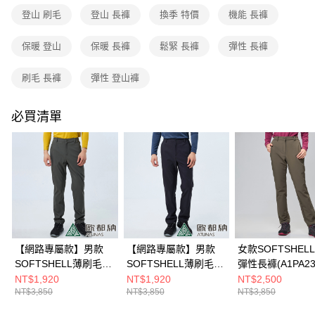
2.付款方式選擇「大哥付你分期」，訂單成立後會自動跳轉到大哥付的交易
貨到付款
登山 刷毛
登山 長褲
換季 特價
機能 長褲
流程，驗證手機門號後，選擇欲分期的期數、繳款截止日，確認付款後即完
成交易。
3.實際核准額度、可分期數及費用金額請依後續交易確認頁面所載為準。
保暖 登山
保暖 長褲
鬆緊 長褲
彈性 長褲
運送方式
4.訂單成立30分鐘內，如未前往確認交易或遇審核未通過，訂單將自動取
消。如遇「轉專審核」未通過狀況，表示未達大哥付你分期系統評分，恕無
全家取貨付款
刷毛 長褲
彈性 登山褲
法說明評估內容。
每筆NT$80，滿NT$790(含以上)免運費
【繳款方式說明】
1.分期款項不併入電信帳單，「大哥付你分期」於每月結算日後寄送繳費提
必買清單
付款後全家取貨
醒簡訊。
2.透過簡訊連結打開帳單後，可選擇「超商條碼／台灣大直營門市／銀行轉
每筆NT$80，滿NT$790(含以上)免運費
帳／街口支付／iPASS MONEY」等通路繳費。
萊爾富取貨付款
【注意事項】
每筆NT$80，滿NT$790(含以上)免運費
1.本服務係由「台灣大哥大股份有限公司」（以下簡稱本公司）所提供，讓
用戶於交易時，得透過本服務購買商品或服務，並由商店將買賣／分期付款
買賣價金債權讓與本公司後，依約使用本公司帳單繳交帳款。
付款後萊爾富取貨
2.基於同意付款使用「大哥付你分期」之契約關係目的，商店將以您的個人
每筆NT$80，滿NT$790(含以上)免運費
資料（包含姓名、電話或地址）提供予台灣大哥大進項蒐集、處理及利用，
由本公司與您本人進行分期帳單所需資料之確認、核對及更正。
【網路專屬款】男款
【網路專屬款】男款
女款SOFTSHEL
7-11取貨付款
3.完整用戶服務條款，請詳閱以下連結：
https://oppay.tw/userRule
SOFTSHELL薄刷毛彈
SOFTSHELL薄刷毛彈
彈性長褲(A1PA23
每筆NT$80，滿NT$790(含以上)免運費
性長褲(A8PAEE16M深
性長褲(A8PAEE16M
灰綠/抗風保暖/內
NT$1,920
NT$1,920
NT$2,500
NT$3,850
NT$3,850
NT$3,850
橄綠/刷毛保暖/登山褲/
黑/刷毛保暖)
暖磨毛)
付款後7-11取貨
戶外休閒)