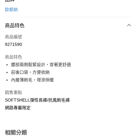
信用卡一次付款
歐都納
信用卡分期付款
3 期 0 利率 每期
NT$640
21家銀行
商品特色
6 期 0 利率 每期
NT$320
21家銀行
合作金庫商業銀行
第一商業銀行
商品編號
華南商業銀行
彰化商業銀行
合作金庫商業銀行
第一商業銀行
9271590
超商取貨付款
上海商業儲蓄銀行
台北富邦商業銀行
華南商業銀行
彰化商業銀行
國泰世華商業銀行
兆豐國際商業銀行
LINE Pay
上海商業儲蓄銀行
台北富邦商業銀行
商品特色
臺灣中小企業銀行
台中商業銀行
國泰世華商業銀行
兆豐國際商業銀行
腰部兩側鬆緊設計，穿著更舒適
匯豐（台灣）商業銀行
華泰商業銀行
Apple Pay
臺灣中小企業銀行
台中商業銀行
前後口袋，方便收納
聯邦商業銀行
遠東國際商業銀行
匯豐（台灣）商業銀行
華泰商業銀行
悠遊付
元大商業銀行
永豐商業銀行
內層薄刷毛，增添保暖
聯邦商業銀行
遠東國際商業銀行
玉山商業銀行
星展（台灣）商業銀行
元大商業銀行
永豐商業銀行
Google Pay
台新國際商業銀行
中國信託商業銀行
銷售重點
玉山商業銀行
星展（台灣）商業銀行
台灣樂天信用卡公司
SOFTSHELL彈性長褲/抗風刷毛褲
台新國際商業銀行
中國信託商業銀行
全盈+PAY
台灣樂天信用卡公司
網路專屬限定
大哥付你分期
相關說明
【大哥付你分期使用說明】
ATM付款
相關分類
1.本服務由台灣大哥大提供，台灣大哥大用戶可立即使用無須另外申請。