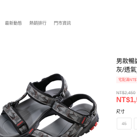
最新動態
熱銷排行
門市資訊
男款暢
灰/透氣
宅配滿NT$
NT$2,450
NT$1,
尺寸
45