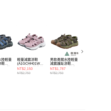
市自取
係由「台灣大哥大股份有限公司」（以下簡稱本公司）所提供，讓
易時，得透過本服務購買商品或服務，並由商店將買賣／分期付
0，滿NT$790(含以上)免運費
金債權讓與本公司後，依約使用本公司帳單繳交帳款。
意付款使用「大哥付你分期」之契約關係目的，商店將以您的個人
付款
含姓名、電話或地址）提供予台灣大哥大進項蒐集、處理及利
30，滿NT$2,000(含以上)免運費
公司與您本人進行分期帳單所需資料之確認、核對及更正。
戶服務條款，請詳閱以下連結：
https://oppay.tw/userRule
水陸輕量
輕量減震涼鞋
男款勇闖水陸輕量
女款勇闖水陸輕量
涼鞋
(A1GCHH01W玫
減震護趾涼鞋
減震護趾涼鞋
Z02M藍
瑰粉/透氣/機能涼
(A1GCFF04橄綠/
(A1GCHH03W卡
NT$2,150
NT$1,787
NT$2,150
朔溪涼鞋/
鞋/厚底減震)
護趾/朔溪涼鞋/快
其灰/護趾/朔溪涼
NT$2,750
NT$2,750
NT$2,750
涼鞋/厚
乾/機能涼鞋/厚底
鞋/快乾/機能涼鞋/
減震)
厚底減震)