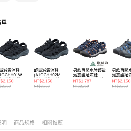
付款後門
1.本服務
用戶於交
每筆NT$8
款買賣價
2.基於同
宅配貨到
清單
資料（包
每筆NT$1
用，由本
3.完整用
量減震涼鞋
輕量減震涼鞋
男款勇闖水陸輕量
男款勇闖
A1GCHH01W黑/
(A1GCHH02M黑/
減震護趾涼鞋
減震護趾
氣/機能涼鞋/厚
透氣/機能涼鞋/厚
(A1GCFF02深藍/
(A1GCG
$2,150
NT$2,150
NT$1,787
NT$2,150
減震)
底減震)
透氣/護趾/朔溪涼
灰/護趾/
$2,750
NT$2,750
NT$2,750
NT$2,750
鞋/快乾/機能涼鞋)
快乾/機能
底減震)
說明
商品規格
相關推薦