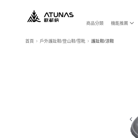
商品分類
機能推薦
首頁
戶外護趾鞋/登山鞋/雪靴
護趾鞋/涼鞋