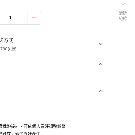
清除
紀錄
送方式
790免運
次付款
期付款
0 利率 每期
NT$531
21家銀行
0 利率 每期
NT$265
21家銀行
庫商業銀行
第一商業銀行
業銀行
彰化商業銀行
庫商業銀行
第一商業銀行
業儲蓄銀行
台北富邦商業銀行
業銀行
彰化商業銀行
華商業銀行
兆豐國際商業銀行
磨織帶設計，可依個人喜好調整鬆緊
業儲蓄銀行
台北富邦商業銀行
小企業銀行
台中商業銀行
乾鞋底，減少異味產生
華商業銀行
兆豐國際商業銀行