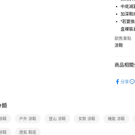
匯豐（
悠遊付
臺灣中
中底減
聯邦商
匯豐（
加深鞋
Google Pa
元大商
聯邦商
*若要
玉山商
元大商
全盈+PAY
台新國
盒裸裝
玉山商
台灣樂
台新國
大哥付你
銷售重點
台灣樂
相關說明
涼鞋
【大哥付
ATM付款
1.本服務
2.付款方
商品相關分
貨到付款
流程，驗
完成交易
戶外護趾鞋
3.實際核
分享
4.訂單成
運送方式
🔥線上OU
消。如遇
無法說明
新竹貨運
【繳款方
每筆NT$8
1.分期款
分類
醒簡訊。
2.透過簡
澎湖金門
涼鞋
戶外 涼鞋
登山 涼鞋
女款 涼鞋
機能 涼鞋
帳／街口支
每筆NT$2
【注意事
涼鞋
透氣 鞋底