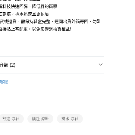
台灣）商業銀行
華泰商業銀行
小企業銀行
台中商業銀行
震科技快速回彈，降低腳的衝擊
業銀行
遠東國際商業銀行
台灣）商業銀行
華泰商業銀行
底刻痕，排水迅速且更耐磨
y
業銀行
永豐商業銀行
業銀行
遠東國際商業銀行
換貨或退貨，需保持鞋盒完整，連同出貨外箱寄回，勿鞋
業銀行
星展（台灣）商業銀行
業銀行
永豐商業銀行
際商業銀行
中國信託商業銀行
直接貼上宅配單，以免影響退換貨權益!
業銀行
星展（台灣）商業銀行
天信用卡公司
際商業銀行
中國信託商業銀行
分期
天信用卡公司
你分期使用說明】
由台灣大哥大提供，台灣大哥大用戶可立即使用無須另外申請。
式選擇「大哥付你分期」，訂單成立後會自動跳轉到大哥付的交易
類 (2)
證手機門號後，選擇欲分期的期數、繳款截止日，確認付款後即
。
/登山鞋/雪靴
護趾鞋/涼鞋
准額度、可分期數及費用金額請依後續交易確認頁面所載為準。
客服
立30分鐘內，如未前往確認交易或遇審核未通過，訂單將自動取
TLET專區全面35折起🔥
鞋類
「轉專審核」未通過狀況，表示未達大哥付你分期系統評分，恕
評估內容。
式說明】
0，滿NT$790(含以上)免運費
項不併入電信帳單，「大哥付你分期」於每月結算日後寄送繳費提
訊連結打開帳單後，可選擇「超商條碼／台灣大直營門市／銀行轉
舒適 涼鞋
護趾 涼鞋
排水 涼鞋
付／iPASS MONEY」等通路繳費。
00
項】