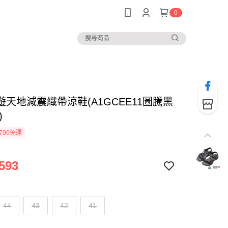
0
遊天地減震織帶涼鞋(A1GCEE11圖騰黑
)
790免運
593
44
43
42
41