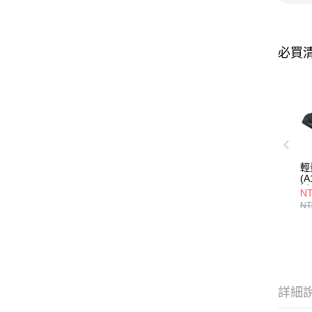
必買
輕
(
透
NT
底
NT
詳細