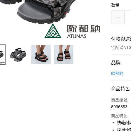
數量
付款與運
宅配滿NT$
付款方式
品牌
信用卡一
歐都納
信用卡分
商品特色
3 期 
商品編號
6 期 
合作金
8936853
華南商
合作金
LINE Pay
上海商
商品特色
華南商
國泰世
快乾耐
Apple Pay
上海商
臺灣中
採用快
國泰世