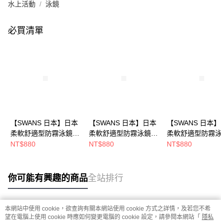
水上活動
泳鏡
必買清單
【SWANS 日本】日本
【SWANS 日本】日本
【SWANS 日本
柔軟舒適型防霧泳鏡
柔軟舒適型防霧泳鏡
柔軟舒適型防霧
(SWB-1 藍/抗UV/游泳/
(SWB-1 粉紅白/抗UV/
(SWB-1 透明藍/抗
NT$880
NT$880
NT$880
矽膠)
游泳/矽膠)
游泳/矽膠)
你可能有興趣的商品
全站排行
本網站中使用 cookie，欲查詢有關本網站使用 cookie 方式之詳情，及若您不希
熱門標籤
望在電腦上使用 cookie 時應如何變更電腦的 cookie 設定，請參閱本網站「
隱私