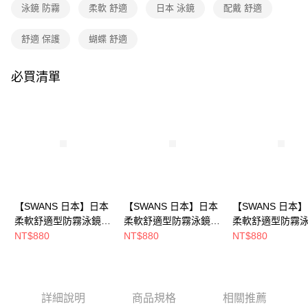
法說明評估內容。
泳鏡 防霧
柔軟 舒適
日本 泳鏡
配戴 舒適
每筆NT$80，滿NT$790(含以上)免運費
【繳款方式說明】
1.分期款項不併入電信帳單，「大哥付你分期」於每月結算日後寄送繳費提
舒適 保護
蝴蝶 舒適
付款後全家取貨
醒簡訊。
2.透過簡訊連結打開帳單後，可選擇「超商條碼／台灣大直營門市／銀行轉
每筆NT$80，滿NT$790(含以上)免運費
帳／街口支付／iPASS MONEY」等通路繳費。
必買清單
萊爾富取貨付款
【注意事項】
每筆NT$80，滿NT$790(含以上)免運費
1.本服務係由「台灣大哥大股份有限公司」（以下簡稱本公司）所提供，讓
用戶於交易時，得透過本服務購買商品或服務，並由商店將買賣／分期付款
買賣價金債權讓與本公司後，依約使用本公司帳單繳交帳款。
付款後萊爾富取貨
2.基於同意付款使用「大哥付你分期」之契約關係目的，商店將以您的個人
每筆NT$80，滿NT$790(含以上)免運費
資料（包含姓名、電話或地址）提供予台灣大哥大進項蒐集、處理及利用，
由本公司與您本人進行分期帳單所需資料之確認、核對及更正。
7-11取貨付款
3.完整用戶服務條款，請詳閱以下連結：
https://oppay.tw/userRule
每筆NT$80，滿NT$790(含以上)免運費
【SWANS 日本】日本
【SWANS 日本】日本
【SWANS 日本
付款後7-11取貨
柔軟舒適型防霧泳鏡
柔軟舒適型防霧泳鏡
柔軟舒適型防霧
(SWB-1 藍/抗UV/游泳/
(SWB-1 粉紅白/抗UV/
(SWB-1 透明藍/抗
NT$880
NT$880
NT$880
每筆NT$80，滿NT$790(含以上)免運費
矽膠)
游泳/矽膠)
游泳/矽膠)
新竹貨運
每筆NT$80，滿NT$790(含以上)免運費
詳細說明
商品規格
相關推薦
澎湖金門