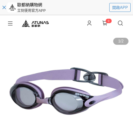
歐都納購物網
開啟APP
立刻使用官方APP
0
1
/
2