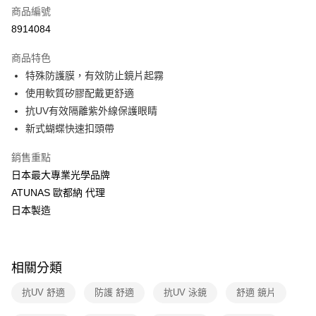
6 期 0 利率 每期
NT$146
21家銀行
合作金庫商業銀行
第一商業銀行
商品編號
華南商業銀行
彰化商業銀行
合作金庫商業銀行
第一商業銀行
8914084
超商取貨付款
上海商業儲蓄銀行
台北富邦商業銀行
華南商業銀行
彰化商業銀行
國泰世華商業銀行
兆豐國際商業銀行
LINE Pay
上海商業儲蓄銀行
台北富邦商業銀行
商品特色
臺灣中小企業銀行
台中商業銀行
國泰世華商業銀行
兆豐國際商業銀行
特殊防護膜，有效防止鏡片起霧
匯豐（台灣）商業銀行
華泰商業銀行
Apple Pay
臺灣中小企業銀行
台中商業銀行
使用軟質矽膠配戴更舒適
聯邦商業銀行
遠東國際商業銀行
匯豐（台灣）商業銀行
華泰商業銀行
悠遊付
元大商業銀行
永豐商業銀行
抗UV有效隔離紫外線保護眼睛
聯邦商業銀行
遠東國際商業銀行
玉山商業銀行
星展（台灣）商業銀行
新式蝴蝶快速扣頭帶
元大商業銀行
永豐商業銀行
Google Pay
台新國際商業銀行
中國信託商業銀行
玉山商業銀行
星展（台灣）商業銀行
台灣樂天信用卡公司
銷售重點
台新國際商業銀行
中國信託商業銀行
全盈+PAY
台灣樂天信用卡公司
日本最大專業光學品牌
大哥付你分期
ATUNAS 歐都納 代理
相關說明
日本製造
【大哥付你分期使用說明】
ATM付款
1.本服務由台灣大哥大提供，台灣大哥大用戶可立即使用無須另外申請。
2.付款方式選擇「大哥付你分期」，訂單成立後會自動跳轉到大哥付的交易
貨到付款
流程，驗證手機門號後，選擇欲分期的期數、繳款截止日，確認付款後即完
相關分類
成交易。
3.實際核准額度、可分期數及費用金額請依後續交易確認頁面所載為準。
運送方式
抗UV 舒適
防護 舒適
抗UV 泳鏡
舒適 鏡片
4.訂單成立30分鐘內，如未前往確認交易或遇審核未通過，訂單將自動取
消。如遇「轉專審核」未通過狀況，表示未達大哥付你分期系統評分，恕無
全家取貨付款