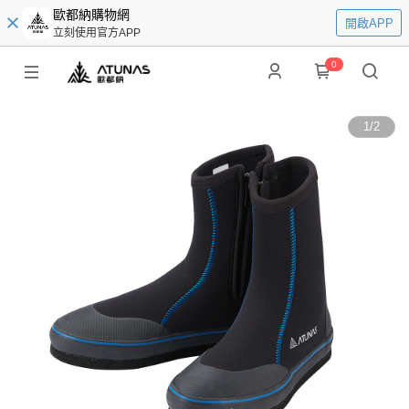
歐都納購物網
開啟APP
立刻使用官方APP
0
1
/
2