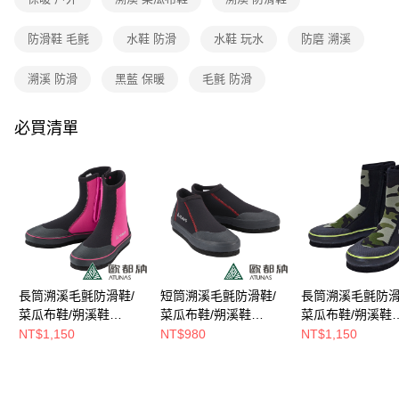
消。如遇「轉專審核」未通過狀況，表示未達大哥付你分期系統評分，恕無
新竹貨運
法說明評估內容。
每筆NT$80，滿NT$790(含以上)免運費
防滑鞋 毛氈
水鞋 防滑
水鞋 玩水
防磨 溯溪
【繳款方式說明】
1.分期款項不併入電信帳單，「大哥付你分期」於每月結算日後寄送繳費提
澎湖金門
醒簡訊。
溯溪 防滑
黑藍 保暖
毛氈 防滑
2.透過簡訊連結打開帳單後，可選擇「超商條碼／台灣大直營門市／銀行轉
每筆NT$200
帳／街口支付／iPASS MONEY」等通路繳費。
必買清單
付款後門市自取
【注意事項】
每筆NT$80，滿NT$790(含以上)免運費
1.本服務係由「台灣大哥大股份有限公司」（以下簡稱本公司）所提供，讓
用戶於交易時，得透過本服務購買商品或服務，並由商店將買賣／分期付款
買賣價金債權讓與本公司後，依約使用本公司帳單繳交帳款。
宅配貨到付款
2.基於同意付款使用「大哥付你分期」之契約關係目的，商店將以您的個人
每筆NT$130，滿NT$2,000(含以上)免運費
資料（包含姓名、電話或地址）提供予台灣大哥大進項蒐集、處理及利用，
由本公司與您本人進行分期帳單所需資料之確認、核對及更正。
3.完整用戶服務條款，請詳閱以下連結：
https://oppay.tw/userRule
長筒溯溪毛氈防滑鞋/
短筒溯溪毛氈防滑鞋/
長筒溯溪毛氈防滑
菜瓜布鞋/朔溪鞋
菜瓜布鞋/朔溪鞋
菜瓜布鞋/朔溪鞋
(A1GCEE02黑玫紅/潮
(A1GCEE01黑紅/潮間
(A1GCGZ12N黑
NT$1,150
NT$980
NT$1,150
間帶)
帶)
潮間帶)