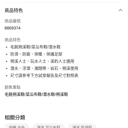
信用卡分期付款
3 期 0 利率 每期
NT$383
21家銀行
商品特色
6 期 0 利率 每期
NT$191
21家銀行
合作金庫商業銀行
第一商業銀行
商品編號
華南商業銀行
彰化商業銀行
合作金庫商業銀行
第一商業銀行
8869374
LINE Pay
上海商業儲蓄銀行
台北富邦商業銀行
華南商業銀行
彰化商業銀行
國泰世華商業銀行
兆豐國際商業銀行
Apple Pay
上海商業儲蓄銀行
台北富邦商業銀行
商品特色
臺灣中小企業銀行
台中商業銀行
國泰世華商業銀行
兆豐國際商業銀行
毛氈朔溪鞋/菜瓜布鞋/潛水鞋
匯豐（台灣）商業銀行
華泰商業銀行
悠遊付
臺灣中小企業銀行
台中商業銀行
防滑、防磨、保暖、保護足部
聯邦商業銀行
遠東國際商業銀行
匯豐（台灣）商業銀行
華泰商業銀行
Google Pay
元大商業銀行
永豐商業銀行
朔溪人士、玩水人士、溪釣人士適用
聯邦商業銀行
遠東國際商業銀行
玉山商業銀行
星展（台灣）商業銀行
潛水、浮潛、潮間帶、岩石、朔溪使用
元大商業銀行
永豐商業銀行
全盈+PAY
台新國際商業銀行
中國信託商業銀行
玉山商業銀行
星展（台灣）商業銀行
尺寸請參考下方試穿報告及尺寸對照表
台灣樂天信用卡公司
台新國際商業銀行
中國信託商業銀行
大哥付你分期
台灣樂天信用卡公司
銷售重點
相關說明
毛氈朔溪鞋/菜瓜布鞋/潛水鞋/朔溪鞋
【大哥付你分期使用說明】
ATM付款
1.本服務由台灣大哥大提供，台灣大哥大用戶可立即使用無須另外申請。
2.付款方式選擇「大哥付你分期」，訂單成立後會自動跳轉到大哥付的交易
貨到付款
流程，驗證手機門號後，選擇欲分期的期數、繳款截止日，確認付款後即完
成交易。
相關分類
3.實際核准額度、可分期數及費用金額請依後續交易確認頁面所載為準。
運送方式
4.訂單成立30分鐘內，如未前往確認交易或遇審核未通過，訂單將自動取
保暖 戶外
溯溪 菜瓜布鞋
溯溪 防滑鞋