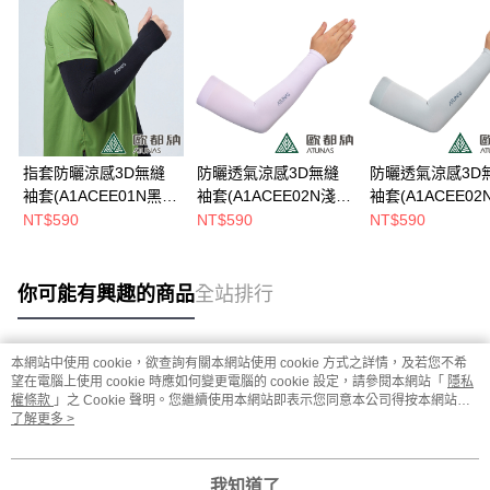
指套防曬涼感3D無縫
防曬透氣涼感3D無縫
防曬透氣涼感3D
袖套(A1ACEE01N黑/
袖套(A1ACEE02N淺
袖套(A1ACEE02
防曬/涼爽/透氣)
紫/防曬/涼爽)
灰/防曬/涼爽)
NT$590
NT$590
NT$590
你可能有興趣的商品
全站排行
本網站中使用 cookie，欲查詢有關本網站使用 cookie 方式之詳情，及若您不希
熱門標籤
望在電腦上使用 cookie 時應如何變更電腦的 cookie 設定，請參閱本網站「
隱私
權條款
」之 Cookie 聲明。您繼續使用本網站即表示您同意本公司得按本網站使
用條款之 Cookie 聲明使用 cookie。
了解更多 >
我知道了