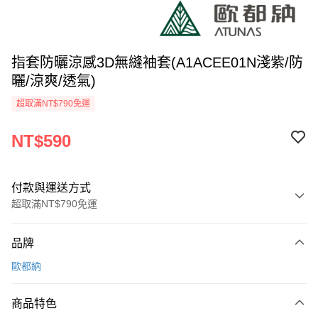
指套防曬涼感3D無縫袖套(A1ACEE01N淺紫/防
曬/涼爽/透氣)
超取滿NT$790免運
NT$590
付款與運送方式
超取滿NT$790免運
付款方式
品牌
信用卡一次付款
歐都納
信用卡分期付款
3 期 0 利率 每期
NT$196
21家銀行
商品特色