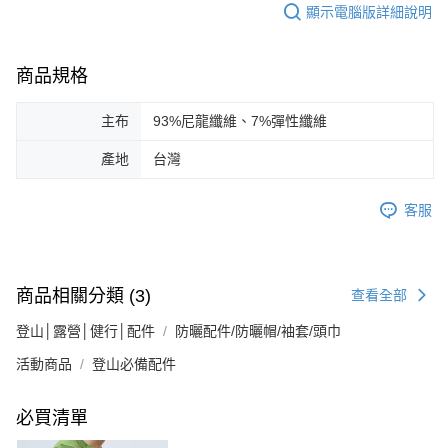
顯示電腦版詳細說明
商品規格
主布
93%尼龍纖維、7%彈性纖維
產地
台灣
客服
商品相關分類 (3)
查看全部
登山│露營│健行│配件
防曬配件/防曬帽/袖套/頭巾
活動商品
登山必備配件
必買清單