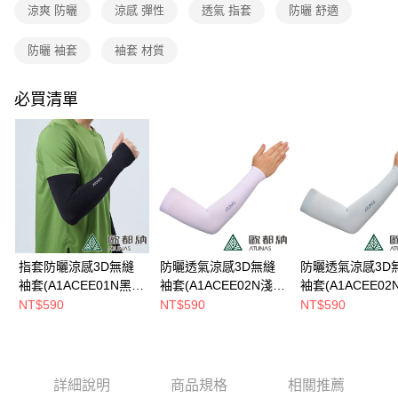
法說明評估內容。
涼爽 防曬
涼感 彈性
透氣 指套
防曬 舒適
每筆NT$80，滿NT$790(含以上)免運費
【繳款方式說明】
1.分期款項不併入電信帳單，「大哥付你分期」於每月結算日後寄送繳費提
防曬 袖套
袖套 材質
付款後全家取貨
醒簡訊。
2.透過簡訊連結打開帳單後，可選擇「超商條碼／台灣大直營門市／銀行轉
每筆NT$80，滿NT$790(含以上)免運費
帳／街口支付／iPASS MONEY」等通路繳費。
必買清單
萊爾富取貨付款
【注意事項】
每筆NT$80，滿NT$790(含以上)免運費
1.本服務係由「台灣大哥大股份有限公司」（以下簡稱本公司）所提供，讓
用戶於交易時，得透過本服務購買商品或服務，並由商店將買賣／分期付款
買賣價金債權讓與本公司後，依約使用本公司帳單繳交帳款。
付款後萊爾富取貨
2.基於同意付款使用「大哥付你分期」之契約關係目的，商店將以您的個人
每筆NT$80，滿NT$790(含以上)免運費
資料（包含姓名、電話或地址）提供予台灣大哥大進項蒐集、處理及利用，
由本公司與您本人進行分期帳單所需資料之確認、核對及更正。
7-11取貨付款
3.完整用戶服務條款，請詳閱以下連結：
https://oppay.tw/userRule
每筆NT$80，滿NT$790(含以上)免運費
指套防曬涼感3D無縫
防曬透氣涼感3D無縫
防曬透氣涼感3D
付款後7-11取貨
袖套(A1ACEE01N黑/
袖套(A1ACEE02N淺
袖套(A1ACEE02
防曬/涼爽/透氣)
紫/防曬/涼爽)
灰/防曬/涼爽)
NT$590
NT$590
NT$590
每筆NT$80，滿NT$790(含以上)免運費
新竹貨運
每筆NT$80，滿NT$790(含以上)免運費
詳細說明
商品規格
相關推薦
澎湖金門