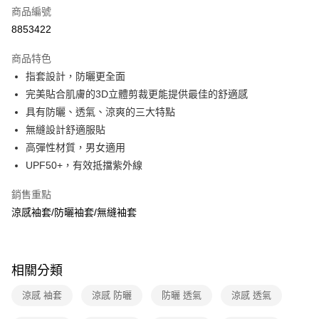
6 期 0 利率 每期
NT$98
21家銀行
合作金庫商業銀行
第一商業銀行
商品編號
華南商業銀行
彰化商業銀行
合作金庫商業銀行
第一商業銀行
8853422
超商取貨付款
上海商業儲蓄銀行
台北富邦商業銀行
華南商業銀行
彰化商業銀行
國泰世華商業銀行
兆豐國際商業銀行
LINE Pay
上海商業儲蓄銀行
台北富邦商業銀行
商品特色
臺灣中小企業銀行
台中商業銀行
國泰世華商業銀行
兆豐國際商業銀行
指套設計，防曬更全面
匯豐（台灣）商業銀行
華泰商業銀行
Apple Pay
臺灣中小企業銀行
台中商業銀行
完美貼合肌膚的3D立體剪裁更能提供最佳的舒適感
聯邦商業銀行
遠東國際商業銀行
匯豐（台灣）商業銀行
華泰商業銀行
悠遊付
元大商業銀行
永豐商業銀行
具有防曬、透氣、涼爽的三大特點
聯邦商業銀行
遠東國際商業銀行
玉山商業銀行
星展（台灣）商業銀行
無縫設計舒適服貼
元大商業銀行
永豐商業銀行
Google Pay
台新國際商業銀行
中國信託商業銀行
玉山商業銀行
星展（台灣）商業銀行
高彈性材質，男女適用
台灣樂天信用卡公司
台新國際商業銀行
中國信託商業銀行
全盈+PAY
UPF50+，有效抵擋紫外線
台灣樂天信用卡公司
大哥付你分期
銷售重點
相關說明
涼感袖套/防曬袖套/無縫袖套
【大哥付你分期使用說明】
ATM付款
1.本服務由台灣大哥大提供，台灣大哥大用戶可立即使用無須另外申請。
2.付款方式選擇「大哥付你分期」，訂單成立後會自動跳轉到大哥付的交易
貨到付款
流程，驗證手機門號後，選擇欲分期的期數、繳款截止日，確認付款後即完
相關分類
成交易。
3.實際核准額度、可分期數及費用金額請依後續交易確認頁面所載為準。
運送方式
涼感 袖套
涼感 防曬
防曬 透氣
涼感 透氣
4.訂單成立30分鐘內，如未前往確認交易或遇審核未通過，訂單將自動取
消。如遇「轉專審核」未通過狀況，表示未達大哥付你分期系統評分，恕無
全家取貨付款