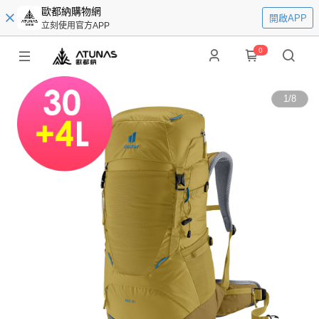
歐都納購物網
開啟APP
立刻使用官方APP
0
1
/
8