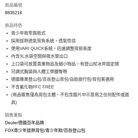
6 期 0 利率 每期
NT$825
21家銀行
合作金庫商業銀行
第一商業銀行
商品編號
華南商業銀行
彰化商業銀行
合作金庫商業銀行
第一商業銀行
8835216
LINE Pay
上海商業儲蓄銀行
台北富邦商業銀行
華南商業銀行
彰化商業銀行
國泰世華商業銀行
兆豐國際商業銀行
Apple Pay
上海商業儲蓄銀行
台北富邦商業銀行
商品特色
臺灣中小企業銀行
台中商業銀行
國泰世華商業銀行
兆豐國際商業銀行
青少年款窄肩款式
匯豐（台灣）商業銀行
華泰商業銀行
悠遊付
臺灣中小企業銀行
台中商業銀行
採用拔熱透氣背負系統，透氣性佳
聯邦商業銀行
遠東國際商業銀行
匯豐（台灣）商業銀行
華泰商業銀行
Google Pay
元大商業銀行
永豐商業銀行
使用VARI QUICK系統，迅速調整背部長度
聯邦商業銀行
遠東國際商業銀行
玉山商業銀行
星展（台灣）商業銀行
內含3L水袋空間與吸水管出口
元大商業銀行
永豐商業銀行
全盈+PAY
台新國際商業銀行
中國信託商業銀行
玉山商業銀行
星展（台灣）商業銀行
上口袋可放置貴重物品及細小物品，有登山杖冰斧固定環
台灣樂天信用卡公司
台新國際商業銀行
中國信託商業銀行
大哥付你分期
可調式胸袋與人體工學腰臀帶
台灣樂天信用卡公司
相關說明
德國專業登山包/百岳登山背包/自助旅行包/背包客適用
【大哥付你分期使用說明】
不含氟化物PFC FREE
ATM付款
1.本服務由台灣大哥大提供，台灣大哥大用戶可立即使用無須另外申請。
(商品販售僅為背包主體，不包含圖片中示意用之任何配件或道
2.付款方式選擇「大哥付你分期」，訂單成立後會自動跳轉到大哥付的交易
流程，驗證手機門號後，選擇欲分期的期數、繳款截止日，確認付款後即完
具)
運送方式
成交易。
3.實際核准額度、可分期數及費用金額請依後續交易確認頁面所載為準。
新竹貨運
銷售重點
4.訂單成立30分鐘內，如未前往確認交易或遇審核未通過，訂單將自動取
每筆NT$80，滿NT$790(含以上)免運費
Deuter德國百年品牌
消。如遇「轉專審核」未通過狀況，表示未達大哥付你分期系統評分，恕無
法說明評估內容。
FOX青少年拔熱背包/青少年款/百岳登山包
付款後門市自取
【繳款方式說明】