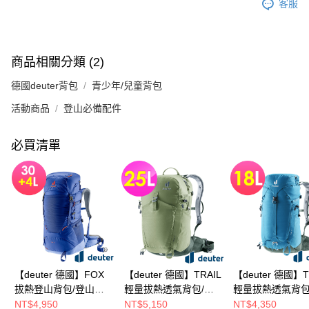
客服
商品相關分類 (2)
德國deuter背包
青少年/兒童背包
活動商品
登山必備配件
必買清單
【deuter 德國】FOX
【deuter 德國】TRAIL
【deuter 德國】T
拔熱登山背包/登山背
輕量拔熱透氣背包/登
輕量拔熱透氣背包
包/青少年款
山背包25L(3440524
山背包18L(34401
NT$4,950
NT$5,150
NT$4,350