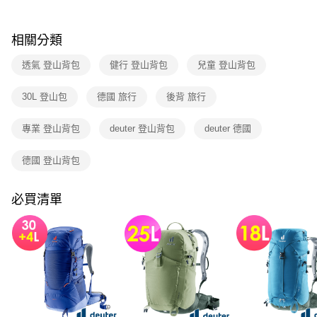
1.分期款項不併入電信帳單，「大哥付你分期」於每月結算日後寄送繳費提
每筆NT$80，滿NT$790(含以上)免運費
醒簡訊。
2.透過簡訊連結打開帳單後，可選擇「超商條碼／台灣大直營門市／銀行轉
相關分類
帳／街口支付／iPASS MONEY」等通路繳費。
透氣 登山背包
健行 登山背包
兒童 登山背包
【注意事項】
1.本服務係由「台灣大哥大股份有限公司」（以下簡稱本公司）所提供，讓
用戶於交易時，得透過本服務購買商品或服務，並由商店將買賣／分期付款
30L 登山包
德國 旅行
後背 旅行
買賣價金債權讓與本公司後，依約使用本公司帳單繳交帳款。
2.基於同意付款使用「大哥付你分期」之契約關係目的，商店將以您的個人
專業 登山背包
deuter 登山背包
deuter 德國
資料（包含姓名、電話或地址）提供予台灣大哥大進項蒐集、處理及利用，
由本公司與您本人進行分期帳單所需資料之確認、核對及更正。
3.完整用戶服務條款，請詳閱以下連結：
https://oppay.tw/userRule
德國 登山背包
必買清單