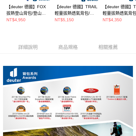
【deuter 德國】FOX
【deuter 德國】TRAIL
【deuter 德國】T
拔熱登山背包/登山背
輕量拔熱透氣背包/登
輕量拔熱透氣背包
包/青少年款
山背包25L(3440524
山背包18L(34401
NT$4,950
NT$5,150
NT$4,350
30+4L(3611122藍 )
綠)
藍)
詳細說明
商品規格
相關推薦