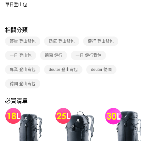
付款後門市自取
【繳款方式說明】
單日登山包
1.分期款項不併入電信帳單，「大哥付你分期」於每月結算日後寄送繳費提
每筆NT$80，滿NT$790(含以上)免運費
醒簡訊。
2.透過簡訊連結打開帳單後，可選擇「超商條碼／台灣大直營門市／銀行轉
帳／街口支付／iPASS MONEY」等通路繳費。
相關分類
【注意事項】
1.本服務係由「台灣大哥大股份有限公司」（以下簡稱本公司）所提供，讓
輕量 登山背包
透氣 登山背包
健行 登山背包
用戶於交易時，得透過本服務購買商品或服務，並由商店將買賣／分期付款
買賣價金債權讓與本公司後，依約使用本公司帳單繳交帳款。
一日 登山包
德國 健行
一日 健行背包
2.基於同意付款使用「大哥付你分期」之契約關係目的，商店將以您的個人
資料（包含姓名、電話或地址）提供予台灣大哥大進項蒐集、處理及利用，
由本公司與您本人進行分期帳單所需資料之確認、核對及更正。
專業 登山背包
deuter 登山背包
deuter 德國
3.完整用戶服務條款，請詳閱以下連結：
https://oppay.tw/userRule
德國 登山背包
必買清單