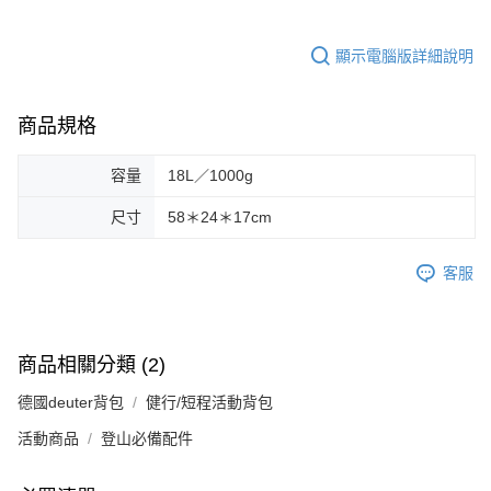
顯示電腦版詳細說明
商品規格
容量
18L／1000g
尺寸
58＊24＊17cm
客服
商品相關分類 (2)
德國deuter背包
健行/短程活動背包
活動商品
登山必備配件