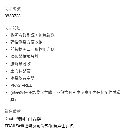
6 期 0 利率 每期
NT$543
21家銀行
合作金庫商業銀行
第一商業銀行
商品編號
華南商業銀行
彰化商業銀行
合作金庫商業銀行
第一商業銀行
8833723
LINE Pay
上海商業儲蓄銀行
台北富邦商業銀行
華南商業銀行
彰化商業銀行
國泰世華商業銀行
兆豐國際商業銀行
Apple Pay
上海商業儲蓄銀行
台北富邦商業銀行
商品特色
臺灣中小企業銀行
台中商業銀行
國泰世華商業銀行
兆豐國際商業銀行
拔熱背負系統，透氣舒適
匯豐（台灣）商業銀行
華泰商業銀行
悠遊付
臺灣中小企業銀行
台中商業銀行
彈性側袋方便收納
聯邦商業銀行
遠東國際商業銀行
匯豐（台灣）商業銀行
華泰商業銀行
Google Pay
元大商業銀行
永豐商業銀行
前拉鍊開口，取物更方便
聯邦商業銀行
遠東國際商業銀行
玉山商業銀行
星展（台灣）商業銀行
腰臀帶快調設計
元大商業銀行
永豐商業銀行
全盈+PAY
台新國際商業銀行
中國信託商業銀行
玉山商業銀行
星展（台灣）商業銀行
腰臀帶可收
台灣樂天信用卡公司
台新國際商業銀行
中國信託商業銀行
大哥付你分期
重心調整帶
台灣樂天信用卡公司
相關說明
水袋放置空間
【大哥付你分期使用說明】
PFAS FREE
ATM付款
1.本服務由台灣大哥大提供，台灣大哥大用戶可立即使用無須另外申請。
(商品販售僅為背包主體，不包含圖片中示意用之任何配件或道
2.付款方式選擇「大哥付你分期」，訂單成立後會自動跳轉到大哥付的交易
流程，驗證手機門號後，選擇欲分期的期數、繳款截止日，確認付款後即完
具)
運送方式
成交易。
3.實際核准額度、可分期數及費用金額請依後續交易確認頁面所載為準。
新竹貨運
銷售重點
4.訂單成立30分鐘內，如未前往確認交易或遇審核未通過，訂單將自動取
每筆NT$80，滿NT$790(含以上)免運費
Deuter德國百年品牌
消。如遇「轉專審核」未通過狀況，表示未達大哥付你分期系統評分，恕無
法說明評估內容。
TRAIL輕量拔熱透氣背包/透氣登山背包