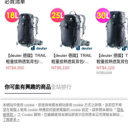
必買清單
【deuter 德國】TRAIL
【deuter 德國】TRAIL
【deuter 德國】T
輕量拔熱透氣背包/登
輕量拔熱透氣背包/登
輕量拔熱透氣背包
山背包18L(3440124
山背包25L(3440524
山背包30L(34407
NT$4,350
NT$5,150
NT$4,120
NT$5,500
黑)
黑)
黑)
你可能有興趣的商品
全站排行
本網站中使用 cookie，欲查詢有關本網站使用 cookie 方式之詳情，及若您不希
熱門標籤
望在電腦上使用 cookie 時應如何變更電腦的 cookie 設定，請參閱本網站「
隱私
權條款
」之 Cookie 聲明。您繼續使用本網站即表示您同意本公司得按本網站使
用條款之 Cookie 聲明使用 cookie。
了解更多 >