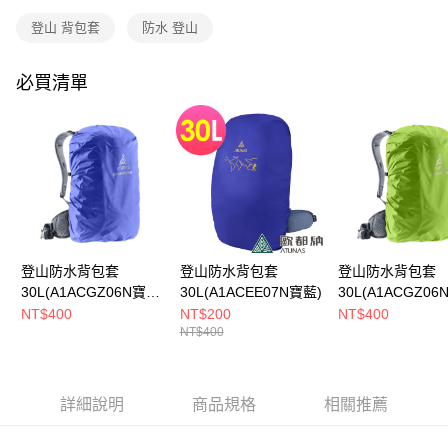
消。如遇「轉專審核」未通過狀況，表示未達大哥付你分期系統評分，恕無
全家取貨付款
登山 背包套
防水 登山
法說明評估內容。
每筆NT$80，滿NT$790(含以上)免運費
【繳款方式說明】
1.分期款項不併入電信帳單，「大哥付你分期」於每月結算日後寄送繳費提
必買清單
付款後全家取貨
醒簡訊。
2.透過簡訊連結打開帳單後，可選擇「超商條碼／台灣大直營門市／銀行轉
每筆NT$80，滿NT$790(含以上)免運費
帳／街口支付／iPASS MONEY」等通路繳費。
萊爾富取貨付款
【注意事項】
每筆NT$80，滿NT$790(含以上)免運費
1.本服務係由「台灣大哥大股份有限公司」（以下簡稱本公司）所提供，讓
用戶於交易時，得透過本服務購買商品或服務，並由商店將買賣／分期付款
買賣價金債權讓與本公司後，依約使用本公司帳單繳交帳款。
付款後萊爾富取貨
2.基於同意付款使用「大哥付你分期」之契約關係目的，商店將以您的個人
每筆NT$80，滿NT$790(含以上)免運費
資料（包含姓名、電話或地址）提供予台灣大哥大進項蒐集、處理及利用，
由本公司與您本人進行分期帳單所需資料之確認、核對及更正。
登山防水背包套
登山防水背包套
登山防水背包套
7-11取貨付款
3.完整用戶服務條款，請詳閱以下連結：
https://oppay.tw/userRule
30L(A1ACGZ06N寶
30L(A1ACEE07N寶藍)
30L(A1ACGZ06
每筆NT$80，滿NT$790(含以上)免運費
藍)
綠)
NT$400
NT$200
NT$400
NT$400
付款後7-11取貨
每筆NT$80，滿NT$790(含以上)免運費
新竹貨運
詳細說明
商品規格
相關推薦
每筆NT$80，滿NT$790(含以上)免運費