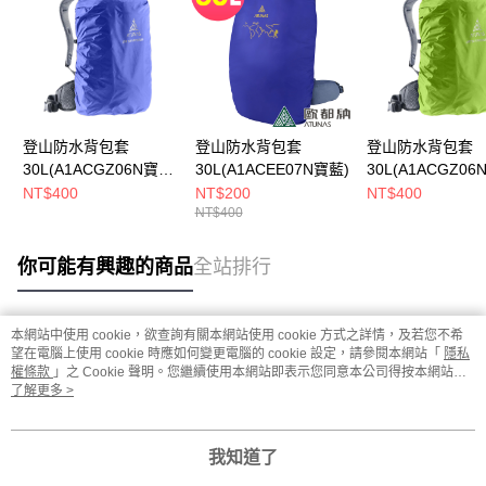
登山防水背包套
登山防水背包套
登山防水背包套
30L(A1ACGZ06N寶
30L(A1ACEE07N寶藍)
30L(A1ACGZ06
藍)
綠)
NT$400
NT$200
NT$400
NT$400
你可能有興趣的商品
全站排行
本網站中使用 cookie，欲查詢有關本網站使用 cookie 方式之詳情，及若您不希
熱門標籤
望在電腦上使用 cookie 時應如何變更電腦的 cookie 設定，請參閱本網站「
隱私
權條款
」之 Cookie 聲明。您繼續使用本網站即表示您同意本公司得按本網站使
用條款之 Cookie 聲明使用 cookie。
了解更多 >
我知道了