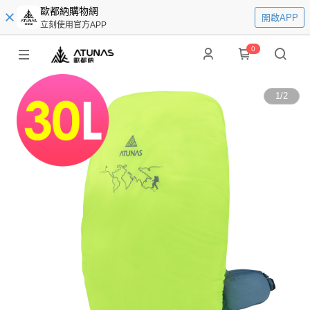
歐都納購物網
開啟APP
立刻使用官方APP
0
1
/
2