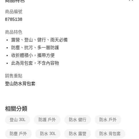
商品特色
6 期 0 利率 每期
NT$33
21家銀行
合作金庫商業銀行
第一商業銀行
商品編號
華南商業銀行
彰化商業銀行
合作金庫商業銀行
第一商業銀行
8785138
超商取貨付款
上海商業儲蓄銀行
台北富邦商業銀行
華南商業銀行
彰化商業銀行
國泰世華商業銀行
兆豐國際商業銀行
LINE Pay
上海商業儲蓄銀行
台北富邦商業銀行
商品特色
臺灣中小企業銀行
台中商業銀行
國泰世華商業銀行
兆豐國際商業銀行
露營、登山、健行、雨天必備
匯豐（台灣）商業銀行
華泰商業銀行
Apple Pay
臺灣中小企業銀行
台中商業銀行
防塵、抗污、多一層防護
聯邦商業銀行
遠東國際商業銀行
匯豐（台灣）商業銀行
華泰商業銀行
悠遊付
元大商業銀行
永豐商業銀行
收折體積小，攜帶方便
聯邦商業銀行
遠東國際商業銀行
玉山商業銀行
星展（台灣）商業銀行
此為背包套，不含內容物
元大商業銀行
永豐商業銀行
Google Pay
台新國際商業銀行
中國信託商業銀行
玉山商業銀行
星展（台灣）商業銀行
台灣樂天信用卡公司
銷售重點
台新國際商業銀行
中國信託商業銀行
全盈+PAY
台灣樂天信用卡公司
登山防水背包套
大哥付你分期
相關說明
【大哥付你分期使用說明】
ATM付款
相關分類
1.本服務由台灣大哥大提供，台灣大哥大用戶可立即使用無須另外申請。
2.付款方式選擇「大哥付你分期」，訂單成立後會自動跳轉到大哥付的交易
貨到付款
登山 30L
防護 戶外
防水 健行
防水 戶外
流程，驗證手機門號後，選擇欲分期的期數、繳款截止日，確認付款後即完
成交易。
3.實際核准額度、可分期數及費用金額請依後續交易確認頁面所載為準。
防塵 戶外
防水 30L
防水 露營
防水 背包套
運送方式
4.訂單成立30分鐘內，如未前往確認交易或遇審核未通過，訂單將自動取