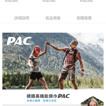
新竹貨運
NT$1,990
NT$1,990
NT$1,990
UV/防風防水)
UV/防風防水)
UV/防風防水)
每筆NT$80，滿NT$790(含以上)免運費
澎湖金門
詳細說明
商品規格
相關推薦
每筆NT$200
付款後門市自取
每筆NT$80，滿NT$790(含以上)免運費
宅配貨到付款
每筆NT$130，滿NT$2,000(含以上)免運費