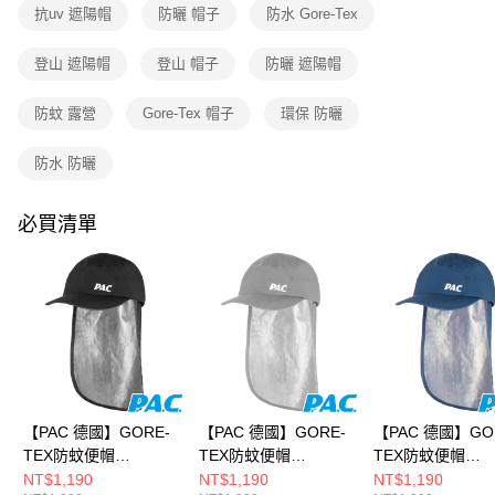
成交易。
抗uv 遮陽帽
防曬 帽子
防水 Gore-Tex
3.實際核准額度、可分期數及費用金額請依後續交易確認頁面所載為準。
運送方式
4.訂單成立30分鐘內，如未前往確認交易或遇審核未通過，訂單將自動取
登山 遮陽帽
登山 帽子
防曬 遮陽帽
消。如遇「轉專審核」未通過狀況，表示未達大哥付你分期系統評分，恕無
全家取貨付款
法說明評估內容。
每筆NT$80，滿NT$790(含以上)免運費
【繳款方式說明】
防蚊 露營
Gore-Tex 帽子
環保 防曬
1.分期款項不併入電信帳單，「大哥付你分期」於每月結算日後寄送繳費提
付款後全家取貨
醒簡訊。
防水 防曬
2.透過簡訊連結打開帳單後，可選擇「超商條碼／台灣大直營門市／銀行轉
每筆NT$80，滿NT$790(含以上)免運費
帳／街口支付／iPASS MONEY」等通路繳費。
萊爾富取貨付款
必買清單
【注意事項】
每筆NT$80，滿NT$790(含以上)免運費
1.本服務係由「台灣大哥大股份有限公司」（以下簡稱本公司）所提供，讓
用戶於交易時，得透過本服務購買商品或服務，並由商店將買賣／分期付款
買賣價金債權讓與本公司後，依約使用本公司帳單繳交帳款。
付款後萊爾富取貨
2.基於同意付款使用「大哥付你分期」之契約關係目的，商店將以您的個人
每筆NT$80，滿NT$790(含以上)免運費
資料（包含姓名、電話或地址）提供予台灣大哥大進項蒐集、處理及利用，
由本公司與您本人進行分期帳單所需資料之確認、核對及更正。
7-11取貨付款
3.完整用戶服務條款，請詳閱以下連結：
https://oppay.tw/userRule
每筆NT$80，滿NT$790(含以上)免運費
付款後7-11取貨
【PAC 德國】GORE-
【PAC 德國】GORE-
【PAC 德國】GO
TEX防蚊便帽
TEX防蚊便帽
TEX防蚊便帽
每筆NT$80，滿NT$790(含以上)免運費
(PAC30421001黑/抗
(PAC30421001灰/抗
(PAC30421001
NT$1,190
NT$1,190
NT$1,190