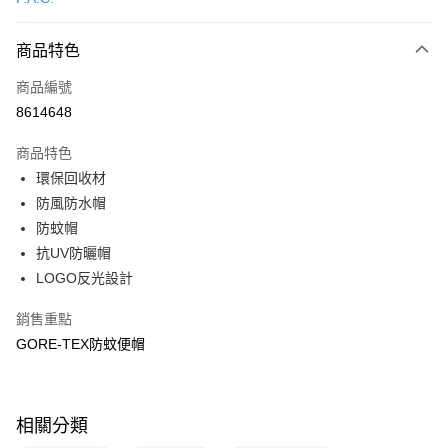
信用卡分期付款
3 期 0 利率 每期
NT$490
21家銀行
商品特色
6 期 0 利率 每期
NT$245
21家銀行
合作金庫商業銀行
第一商業銀行
商品編號
華南商業銀行
彰化商業銀行
合作金庫商業銀行
第一商業銀行
8614648
超商取貨付款
上海商業儲蓄銀行
台北富邦商業銀行
華南商業銀行
彰化商業銀行
國泰世華商業銀行
兆豐國際商業銀行
LINE Pay
上海商業儲蓄銀行
台北富邦商業銀行
商品特色
臺灣中小企業銀行
台中商業銀行
國泰世華商業銀行
兆豐國際商業銀行
環保回收材
匯豐（台灣）商業銀行
華泰商業銀行
Apple Pay
臺灣中小企業銀行
台中商業銀行
防風防水帽
聯邦商業銀行
遠東國際商業銀行
匯豐（台灣）商業銀行
華泰商業銀行
悠遊付
元大商業銀行
永豐商業銀行
防蚊帽
聯邦商業銀行
遠東國際商業銀行
玉山商業銀行
星展（台灣）商業銀行
抗UV防曬帽
元大商業銀行
永豐商業銀行
Google Pay
台新國際商業銀行
中國信託商業銀行
玉山商業銀行
星展（台灣）商業銀行
LOGO反光設計
台灣樂天信用卡公司
台新國際商業銀行
中國信託商業銀行
全盈+PAY
台灣樂天信用卡公司
銷售重點
大哥付你分期
GORE-TEX防蚊便帽
相關說明
【大哥付你分期使用說明】
ATM付款
1.本服務由台灣大哥大提供，台灣大哥大用戶可立即使用無須另外申請。
2.付款方式選擇「大哥付你分期」，訂單成立後會自動跳轉到大哥付的交易
相關分類
貨到付款
流程，驗證手機門號後，選擇欲分期的期數、繳款截止日，確認付款後即完