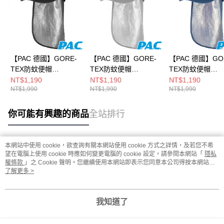
【PAC 德國】GORE-
【PAC 德國】GORE-
【PAC 德國】GO
TEX防蚊便帽
TEX防蚊便帽
TEX防蚊便帽
(PAC30421001黑/抗
(PAC30421001灰/抗
(PAC30421001
NT$1,190
NT$1,190
NT$1,190
NT$1,990
NT$1,990
NT$1,990
UV/防風防水)
UV/防風防水)
UV/防風防水)
你可能有興趣的商品
全站排行
本網站中使用 cookie，欲查詢有關本網站使用 cookie 方式之詳情，及若您不希
熱門標籤
望在電腦上使用 cookie 時應如何變更電腦的 cookie 設定，請參閱本網站「
隱私
權條款
」之 Cookie 聲明。您繼續使用本網站即表示您同意本公司得按本網站使
用條款之 Cookie 聲明使用 cookie。
了解更多 >
我知道了