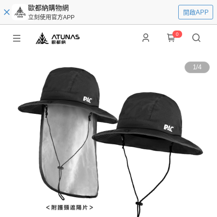
歐都納購物網
開啟APP
立刻使用官方APP
0
1
/
4