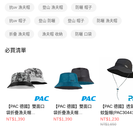
流程，驗證手機門號後，選擇欲分期的期數、繳款截止日，確認付款後即完
成交易。
抗uv 漁夫帽
登山 漁夫帽
防曬 帽子
3.實際核准額度、可分期數及費用金額請依後續交易確認頁面所載為準。
運送方式
4.訂單成立30分鐘內，如未前往確認交易或遇審核未通過，訂單將自動取
抗uv 帽子
登山 防曬
登山 帽子
防曬 漁夫帽
消。如遇「轉專審核」未通過狀況，表示未達大哥付你分期系統評分，恕無
全家取貨付款
法說明評估內容。
每筆NT$80，滿NT$790(含以上)免運費
【繳款方式說明】
折疊 漁夫帽
漁夫帽 收納
防曬 口袋
1.分期款項不併入電信帳單，「大哥付你分期」於每月結算日後寄送繳費提
付款後全家取貨
醒簡訊。
2.透過簡訊連結打開帳單後，可選擇「超商條碼／台灣大直營門市／銀行轉
必買清單
每筆NT$80，滿NT$790(含以上)免運費
帳／街口支付／iPASS MONEY」等通路繳費。
萊爾富取貨付款
【注意事項】
每筆NT$80，滿NT$790(含以上)免運費
1.本服務係由「台灣大哥大股份有限公司」（以下簡稱本公司）所提供，讓
用戶於交易時，得透過本服務購買商品或服務，並由商店將買賣／分期付款
買賣價金債權讓與本公司後，依約使用本公司帳單繳交帳款。
付款後萊爾富取貨
2.基於同意付款使用「大哥付你分期」之契約關係目的，商店將以您的個人
每筆NT$80，滿NT$790(含以上)免運費
資料（包含姓名、電話或地址）提供予台灣大哥大進項蒐集、處理及利用，
由本公司與您本人進行分期帳單所需資料之確認、核對及更正。
7-11取貨付款
3.完整用戶服務條款，請詳閱以下連結：
https://oppay.tw/userRule
【PAC 德國】雙面口
【PAC 德國】雙面口
【PAC 德國】透
每筆NT$80，滿NT$790(含以上)免運費
袋折疊漁夫帽
袋折疊漁夫帽
蚊盤帽(PAC3044
(PAC30441002黑白/蕨
(PAC30441002幾何藍
黑/抗UV/防蚊/漁
付款後7-11取貨
NT$1,390
NT$1,390
NT$1,230
NT$1,650
類/輕量/抗UV/雙面漁
綠黑/輕量/抗UV/雙面
每筆NT$80，滿NT$790(含以上)免運費
夫帽)
漁夫帽)