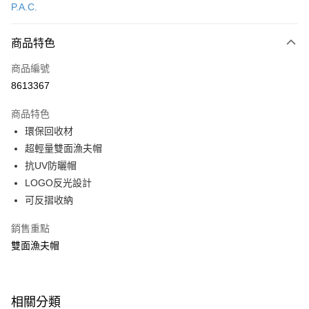
P.A.C.
信用卡分期付款
3 期 0 利率 每期
NT$463
21家銀行
商品特色
6 期 0 利率 每期
NT$231
21家銀行
合作金庫商業銀行
第一商業銀行
商品編號
華南商業銀行
彰化商業銀行
合作金庫商業銀行
第一商業銀行
8613367
超商取貨付款
上海商業儲蓄銀行
台北富邦商業銀行
華南商業銀行
彰化商業銀行
國泰世華商業銀行
兆豐國際商業銀行
LINE Pay
上海商業儲蓄銀行
台北富邦商業銀行
商品特色
臺灣中小企業銀行
台中商業銀行
國泰世華商業銀行
兆豐國際商業銀行
環保回收材
匯豐（台灣）商業銀行
華泰商業銀行
Apple Pay
臺灣中小企業銀行
台中商業銀行
超輕量雙面漁夫帽
聯邦商業銀行
遠東國際商業銀行
匯豐（台灣）商業銀行
華泰商業銀行
悠遊付
元大商業銀行
永豐商業銀行
抗UV防曬帽
聯邦商業銀行
遠東國際商業銀行
玉山商業銀行
星展（台灣）商業銀行
LOGO反光設計
元大商業銀行
永豐商業銀行
Google Pay
台新國際商業銀行
中國信託商業銀行
玉山商業銀行
星展（台灣）商業銀行
可反摺收納
台灣樂天信用卡公司
台新國際商業銀行
中國信託商業銀行
全盈+PAY
台灣樂天信用卡公司
銷售重點
大哥付你分期
雙面漁夫帽
相關說明
【大哥付你分期使用說明】
ATM付款
1.本服務由台灣大哥大提供，台灣大哥大用戶可立即使用無須另外申請。
2.付款方式選擇「大哥付你分期」，訂單成立後會自動跳轉到大哥付的交易
相關分類
貨到付款