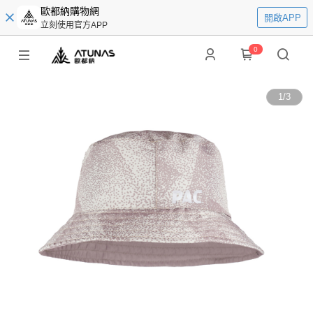
歐都納購物網
開啟APP
立刻使用官方APP
0
1
/
3