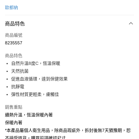
信用卡一次付款
歐都納
信用卡分期付款
3 期 0 利率 每期
NT$520
21家銀行
商品特色
6 期 0 利率 每期
NT$260
21家銀行
合作金庫商業銀行
第一商業銀行
商品編號
華南商業銀行
彰化商業銀行
合作金庫商業銀行
第一商業銀行
8235557
LINE Pay
上海商業儲蓄銀行
台北富邦商業銀行
華南商業銀行
彰化商業銀行
國泰世華商業銀行
兆豐國際商業銀行
Apple Pay
上海商業儲蓄銀行
台北富邦商業銀行
商品特色
臺灣中小企業銀行
台中商業銀行
國泰世華商業銀行
兆豐國際商業銀行
自然升溫8度C，恆溫保暖
匯豐（台灣）商業銀行
華泰商業銀行
悠遊付
臺灣中小企業銀行
台中商業銀行
天然抗菌
聯邦商業銀行
遠東國際商業銀行
匯豐（台灣）商業銀行
華泰商業銀行
Google Pay
元大商業銀行
永豐商業銀行
促進血液循環，達到保健效果
聯邦商業銀行
遠東國際商業銀行
玉山商業銀行
星展（台灣）商業銀行
抗靜電
元大商業銀行
永豐商業銀行
全盈+PAY
台新國際商業銀行
中國信託商業銀行
玉山商業銀行
星展（台灣）商業銀行
彈性材質更輕柔，膚觸佳
台灣樂天信用卡公司
台新國際商業銀行
中國信託商業銀行
大哥付你分期
台灣樂天信用卡公司
銷售重點
相關說明
續熱升溫，恆溫保暖內著
【大哥付你分期使用說明】
ATM付款
1.本服務由台灣大哥大提供，台灣大哥大用戶可立即使用無須另外申請。
保暖內著
2.付款方式選擇「大哥付你分期」，訂單成立後會自動跳轉到大哥付的交易
*本產品屬個人衛生用品，除商品瑕疵外，拆封後無7天猶豫期，恕
貨到付款
流程，驗證手機門號後，選擇欲分期的期數、繳款截止日，確認付款後即完
成交易。
不接受退貨，購買前請確認尺寸