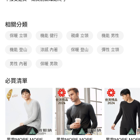
3.實際核准額度、可分期數及費用金額請依後續交易確認頁面所載為準。
運送方式
4.訂單成立30分鐘內，如未前往確認交易或遇審核未通過，訂單將自動取
消。如遇「轉專審核」未通過狀況，表示未達大哥付你分期系統評分，恕無
新竹貨運
法說明評估內容。
相關分類
每筆NT$80，滿NT$790(含以上)免運費
【繳款方式說明】
1.分期款項不併入電信帳單，「大哥付你分期」於每月結算日後寄送繳費提
保暖 立領
機能 健行
親膚 立領
機能 男性
澎湖金門
醒簡訊。
2.透過簡訊連結打開帳單後，可選擇「超商條碼／台灣大直營門市／銀行轉
每筆NT$200
帳／街口支付／iPASS MONEY」等通路繳費。
機能 登山
涼感 內著
保暖 登山
彈性 立領
付款後門市自取
【注意事項】
男性 內著
保暖 男款
每筆NT$80，滿NT$790(含以上)免運費
1.本服務係由「台灣大哥大股份有限公司」（以下簡稱本公司）所提供，讓
用戶於交易時，得透過本服務購買商品或服務，並由商店將買賣／分期付款
買賣價金債權讓與本公司後，依約使用本公司帳單繳交帳款。
宅配貨到付款
必買清單
2.基於同意付款使用「大哥付你分期」之契約關係目的，商店將以您的個人
每筆NT$130，滿NT$2,000(含以上)免運費
資料（包含姓名、電話或地址）提供予台灣大哥大進項蒐集、處理及利用，
由本公司與您本人進行分期帳單所需資料之確認、核對及更正。
3.完整用戶服務條款，請詳閱以下連結：
https://oppay.tw/userRule
男款MORE MORE
男款MORE MORE
男款MORE MOR