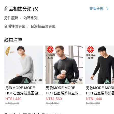
商品相關分類 (6)
查看全部
男性服飾
內著系列
台灣獲獎專區
台灣精品獎專區
必買清單
男款MORE MORE
男款MORE MORE
男款MORE MOR
HOT石墨烯蓄熱圓領內
HOT石墨烯蓄熱立領內
HOT石墨烯蓄熱
著衣(A1UCDD01M灰/
著衣(A1UCDD02M黑/
著衣(A1UCDD01
NT$1,440
NT$1,560
NT$1,440
NT$1,800
NT$1,950
NT$1,800
保暖內著/石墨烯內著/
保暖內著/石墨烯內著/
保暖內著/石墨烯內
登山健行/日常保暖)
登山健行/日常保暖)
登山健行/日常保暖