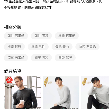
*本產品屬個人衛生用品，除商品瑕疵外，拆封後無7天猶豫期，恕
貨到付款
流程，驗證手機門號後，選擇欲分期的期數、繳款截止日，確認付款後即完
成交易。
不接受退貨，購買前請確認尺寸
3.實際核准額度、可分期數及費用金額請依後續交易確認頁面所載為準。
運送方式
4.訂單成立30分鐘內，如未前往確認交易或遇審核未通過，訂單將自動取
消。如遇「轉專審核」未通過狀況，表示未達大哥付你分期系統評分，恕無
新竹貨運
法說明評估內容。
相關分類
每筆NT$80，滿NT$790(含以上)免運費
【繳款方式說明】
1.分期款項不併入電信帳單，「大哥付你分期」於每月結算日後寄送繳費提
彈性 石墨烯
彈性 圓領
機能 石墨烯
澎湖金門
醒簡訊。
2.透過簡訊連結打開帳單後，可選擇「超商條碼／台灣大直營門市／銀行轉
每筆NT$200
帳／街口支付／iPASS MONEY」等通路繳費。
機能 健行
機能 男性
機能 登山
抗菌 石墨烯
付款後門市自取
【注意事項】
涼感 石墨烯
親膚 圓領
圓領 保暖
每筆NT$80，滿NT$790(含以上)免運費
1.本服務係由「台灣大哥大股份有限公司」（以下簡稱本公司）所提供，讓
用戶於交易時，得透過本服務購買商品或服務，並由商店將買賣／分期付款
買賣價金債權讓與本公司後，依約使用本公司帳單繳交帳款。
宅配貨到付款
必買清單
2.基於同意付款使用「大哥付你分期」之契約關係目的，商店將以您的個人
每筆NT$130，滿NT$2,000(含以上)免運費
資料（包含姓名、電話或地址）提供予台灣大哥大進項蒐集、處理及利用，
由本公司與您本人進行分期帳單所需資料之確認、核對及更正。
3.完整用戶服務條款，請詳閱以下連結：
https://oppay.tw/userRule