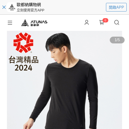
歐都納購物網
開啟APP
立刻使用官方APP
0
1
/
5