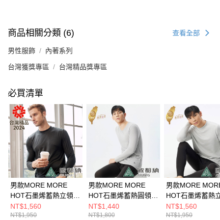
商品相關分類 (6)
查看全部
男性服飾
內著系列
台灣獲獎專區
台灣精品獎專區
必買清單
男款MORE MORE
男款MORE MORE
男款MORE MOR
HOT石墨烯蓄熱立領內
HOT石墨烯蓄熱圓領內
HOT石墨烯蓄熱
著衣(A1UCDD02M黑/
著衣(A1UCDD01M灰/
著衣(A1UCDD0
NT$1,560
NT$1,440
NT$1,560
NT$1,950
NT$1,800
NT$1,950
保暖內著/石墨烯內著/
保暖內著/石墨烯內著/
灰/保暖內著/石墨