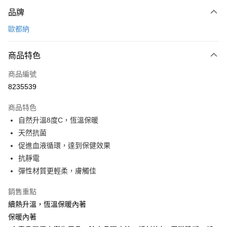
付款方式
品牌
信用卡一次付款
歐都納
信用卡分期付款
3 期 0 利率 每期
NT$480
21家銀行
商品特色
6 期 0 利率 每期
NT$240
21家銀行
合作金庫商業銀行
第一商業銀行
商品編號
華南商業銀行
彰化商業銀行
合作金庫商業銀行
第一商業銀行
8235539
LINE Pay
上海商業儲蓄銀行
台北富邦商業銀行
華南商業銀行
彰化商業銀行
國泰世華商業銀行
兆豐國際商業銀行
Apple Pay
上海商業儲蓄銀行
台北富邦商業銀行
商品特色
臺灣中小企業銀行
台中商業銀行
國泰世華商業銀行
兆豐國際商業銀行
自然升溫8度C，恆溫保暖
匯豐（台灣）商業銀行
華泰商業銀行
悠遊付
臺灣中小企業銀行
台中商業銀行
天然抗菌
聯邦商業銀行
遠東國際商業銀行
匯豐（台灣）商業銀行
華泰商業銀行
Google Pay
元大商業銀行
永豐商業銀行
促進血液循環，達到保健效果
聯邦商業銀行
遠東國際商業銀行
玉山商業銀行
星展（台灣）商業銀行
抗靜電
元大商業銀行
永豐商業銀行
全盈+PAY
台新國際商業銀行
中國信託商業銀行
玉山商業銀行
星展（台灣）商業銀行
彈性材質更輕柔，膚觸佳
台灣樂天信用卡公司
台新國際商業銀行
中國信託商業銀行
大哥付你分期
台灣樂天信用卡公司
銷售重點
相關說明
續熱升溫，恆溫保暖內著
【大哥付你分期使用說明】
ATM付款
1.本服務由台灣大哥大提供，台灣大哥大用戶可立即使用無須另外申請。
保暖內著
2.付款方式選擇「大哥付你分期」，訂單成立後會自動跳轉到大哥付的交易