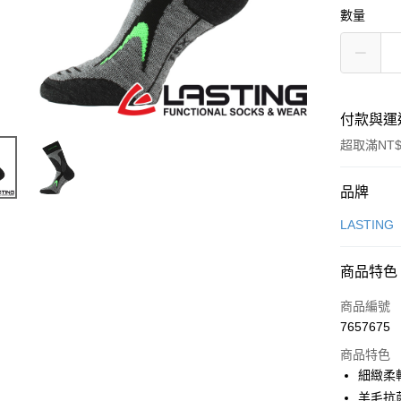
數量
付款與運
超取滿NT$
付款方式
品牌
信用卡一
LASTING
信用卡分
商品特色
3 期 
商品編號
6 期 
合作金
7657675
華南商
合作金
超商取貨
上海商
商品特色
華南商
國泰世
細緻柔
LINE Pay
上海商
臺灣中
羊毛抗
國泰世