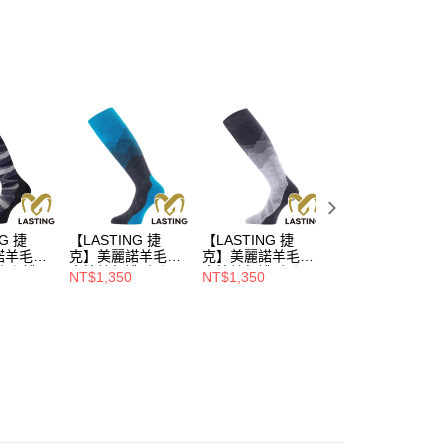
0，滿NT$790(含以上)免運費
項】
貨付款
係由「台灣大哥大股份有限公司」（以下簡稱本公司）所提供，讓
易時，得透過本服務購買商品或服務，並由商店將買賣／分期付
0，滿NT$790(含以上)免運費
金債權讓與本公司後，依約使用本公司帳單繳交帳款。
意付款使用「大哥付你分期」之契約關係目的，商店將以您的個人
爾富取貨
含姓名、電話或地址）提供予台灣大哥大進項蒐集、處理及利
0，滿NT$790(含以上)免運費
公司與您本人進行分期帳單所需資料之確認、核對及更正。
戶服務條款，請詳閱以下連結：
https://oppay.tw/userRule
付款
0，滿NT$790(含以上)免運費
1取貨
G 捷
【LASTING 捷
【LASTING 捷
【LASTING 捷
0，滿NT$790(含以上)免運費
諾羊毛高
克】美麗諾羊毛厚
克】美麗諾羊毛厚
克】美麗諾羊毛厚
小腿襪/
高筒健行襪/小腿
高筒健行襪/小腿
高筒健行襪/小腿
NT$1,350
NT$1,350
NT$990
襪(LT-
襪/滑雪襪/膝下襪
襪/滑雪襪/膝下襪
襪/滑雪襪/膝下襪
透氣/排
(LT-FWM藍/透氣/
(LT-FWM灰/透氣/
(LT-SWN黑/透氣/
0，滿NT$790(含以上)免運費
美麗諾/滑
厚款/排汗/舒適/美
厚款/排汗/舒適/美
排汗/舒適/美麗諾/
麗諾/滑雪/保暖)
麗諾/滑雪/保暖)
滑雪/保暖)
00
市自取