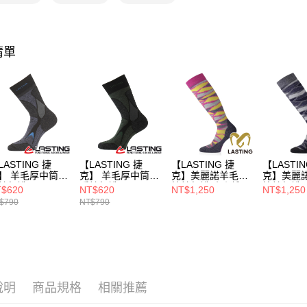
每筆NT$8
【注意事
萊爾富取
1.本服務
用戶於交
每筆NT$8
清單
款買賣價
2.基於同
付款後萊
資料（包
每筆NT$8
用，由本
3.完整用
7-11取貨
每筆NT$8
付款後7-1
LASTING 捷
【LASTING 捷
【LASTING 捷
【LASTIN
每筆NT$8
】 羊毛厚中筒保
克】 羊毛厚中筒保
克】美麗諾羊毛高
克】美麗
健行襪(LT-TRX
暖健行襪(LT-TRX
筒健行襪/小腿襪/
筒健行襪/
$620
NT$620
NT$1,250
NT$1,250
灰/美麗諾羊毛
黑/美麗諾羊毛襪/
滑雪襪/膝下襪(LT-
滑雪襪/膝下
新竹貨運
$790
NT$790
/健行襪/登山襪)
健行襪/登山襪)
SLJ粉紅/透氣/排
SLJ深藍/
每筆NT$8
汗/舒適/美麗諾/滑
汗/舒適/
雪/保暖)
雪/保暖)
澎湖金門
每筆NT$2
說明
商品規格
相關推薦
付款後門