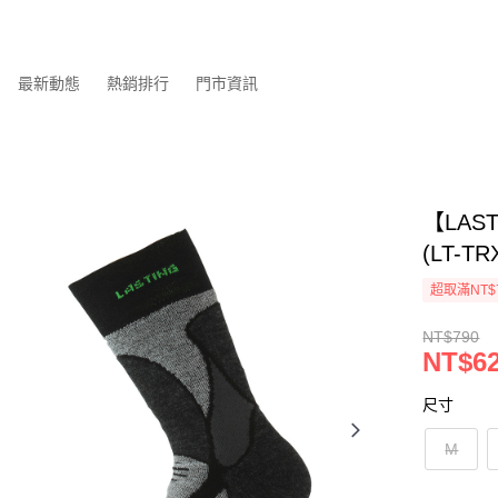
最新動態
熱銷排行
門市資訊
【LAS
(LT-
超取滿NT$
NT$790
NT$6
尺寸
M