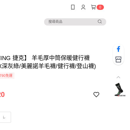
0
TING 捷克】 羊毛厚中筒保暖健行襪
TRX深灰綠/美麗諾羊毛襪/健行襪/登山襪)
790免運
20
L