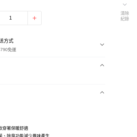
清除
紀錄
送方式
790免運
次付款
期付款
0 利率 每期
NT$206
21家銀行
0 利率 每期
NT$103
21家銀行
庫商業銀行
第一商業銀行
業銀行
彰化商業銀行
庫商業銀行
第一商業銀行
付款
業儲蓄銀行
台北富邦商業銀行
業銀行
彰化商業銀行
華商業銀行
兆豐國際商業銀行
軟穿著保暖舒適
業儲蓄銀行
台北富邦商業銀行
小企業銀行
台中商業銀行
菌、除臭功能減少異味產生
華商業銀行
兆豐國際商業銀行