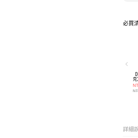
必買
【
克
暖
NT
深
NT
襪
詳細