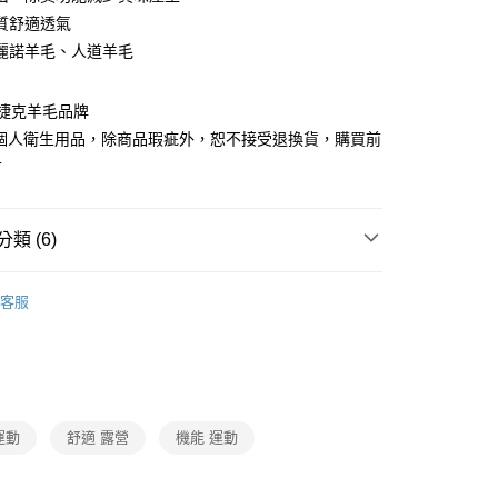
台灣）商業銀行
華泰商業銀行
小企業銀行
台中商業銀行
質舒適透氣
業銀行
遠東國際商業銀行
台灣）商業銀行
華泰商業銀行
麗諾羊毛、人道羊毛
業銀行
永豐商業銀行
業銀行
遠東國際商業銀行
業銀行
星展（台灣）商業銀行
業銀行
永豐商業銀行
y
際商業銀行
中國信託商業銀行
G 捷克羊毛品牌
業銀行
星展（台灣）商業銀行
天信用卡公司
際商業銀行
中國信託商業銀行
屬個人衛生用品，除商品瑕疵外，恕不接受退換貨，購買前
天信用卡公司
寸
分期
你分期使用說明】
類 (6)
由台灣大哥大提供，台灣大哥大用戶可立即使用無須另外申請。
式選擇「大哥付你分期」，訂單成立後會自動跳轉到大哥付的交易
ING羊毛服飾
厚款羊毛襪
證手機門號後，選擇欲分期的期數、繳款截止日，確認付款後即
客服
。
羊毛系列
准額度、可分期數及費用金額請依後續交易確認頁面所載為準。
立30分鐘內，如未前往確認交易或遇審核未通過，訂單將自動取
│健行│配件
保暖配件/保暖帽/襪子/手套
「轉專審核」未通過狀況，表示未達大哥付你分期系統評分，恕
評估內容。
登山必備配件
付款
式說明】
0，滿NT$790(含以上)免運費
項不併入電信帳單，「大哥付你分期」於每月結算日後寄送繳費提
秋冬機能服飾特惠5折起
運動
舒適 露營
機能 運動
配件
襪子
訊連結打開帳單後，可選擇「超商條碼／台灣大直營門市／銀行轉
家取貨
付／iPASS MONEY」等通路繳費。