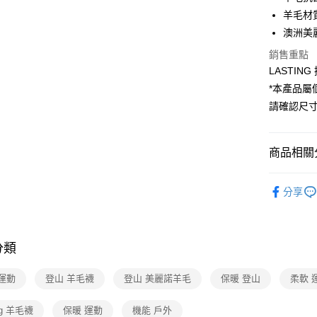
匯豐（
Apple Pay
臺灣中
羊毛材
聯邦商
匯豐（
澳洲美
悠遊付
元大商
聯邦商
玉山商
銷售重點
元大商
Google Pa
台新國
LASTIN
玉山商
台灣樂
台新國
全盈+PAY
*本產品
台灣樂
請確認尺
大哥付你
相關說明
【大哥付
商品相關分
ATM付款
1.本服務
2.付款方
捷克LAST
貨到付款
流程，驗
分享
完成交易
機能推薦
3.實際核
4.訂單成
登山│露營
運送方式
消。如遇
無法說明
分類
活動商品
全家取貨
【繳款方
每筆NT$8
1.分期款
活動商品
運動
登山 羊毛襪
登山 美麗諾羊毛
保暖 登山
柔軟 
醒簡訊。
戶外包款/
2.透過簡
付款後全
帳／街口支
ing 羊毛襪
保暖 運動
機能 戶外