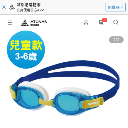
歐都納購物網
開啟APP
立刻使用官方APP
0
1
/
2