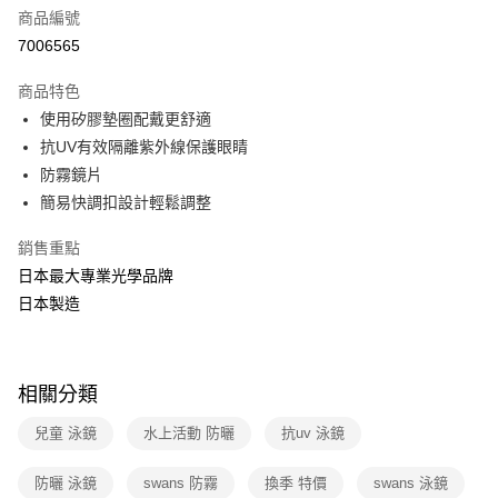
6 期 0 利率 每期
NT$108
21家銀行
合作金庫商業銀行
第一商業銀行
商品編號
華南商業銀行
彰化商業銀行
合作金庫商業銀行
第一商業銀行
7006565
超商取貨付款
上海商業儲蓄銀行
台北富邦商業銀行
華南商業銀行
彰化商業銀行
國泰世華商業銀行
兆豐國際商業銀行
LINE Pay
上海商業儲蓄銀行
台北富邦商業銀行
商品特色
臺灣中小企業銀行
台中商業銀行
國泰世華商業銀行
兆豐國際商業銀行
使用矽膠墊圈配戴更舒適
匯豐（台灣）商業銀行
華泰商業銀行
Apple Pay
臺灣中小企業銀行
台中商業銀行
抗UV有效隔離紫外線保護眼睛
聯邦商業銀行
遠東國際商業銀行
匯豐（台灣）商業銀行
華泰商業銀行
悠遊付
元大商業銀行
永豐商業銀行
防霧鏡片
聯邦商業銀行
遠東國際商業銀行
玉山商業銀行
星展（台灣）商業銀行
簡易快調扣設計輕鬆調整
元大商業銀行
永豐商業銀行
Google Pay
台新國際商業銀行
中國信託商業銀行
玉山商業銀行
星展（台灣）商業銀行
台灣樂天信用卡公司
銷售重點
台新國際商業銀行
中國信託商業銀行
全盈+PAY
台灣樂天信用卡公司
日本最大專業光學品牌
大哥付你分期
日本製造
相關說明
【大哥付你分期使用說明】
ATM付款
1.本服務由台灣大哥大提供，台灣大哥大用戶可立即使用無須另外申請。
2.付款方式選擇「大哥付你分期」，訂單成立後會自動跳轉到大哥付的交易
相關分類
貨到付款
流程，驗證手機門號後，選擇欲分期的期數、繳款截止日，確認付款後即完
成交易。
兒童 泳鏡
水上活動 防曬
抗uv 泳鏡
3.實際核准額度、可分期數及費用金額請依後續交易確認頁面所載為準。
運送方式
4.訂單成立30分鐘內，如未前往確認交易或遇審核未通過，訂單將自動取
防曬 泳鏡
swans 防霧
換季 特價
swans 泳鏡
消。如遇「轉專審核」未通過狀況，表示未達大哥付你分期系統評分，恕無
全家取貨付款