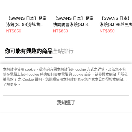
【SWANS 日本】兒童
【SWANS 日本】兒童
【SWANS 日本
泳鏡(SJ-9B淺藍/蝴蝶
快調防霧泳鏡(SJ-8M
泳鏡(SJ-9B藍黑
快扣/軟矽膠圈/防霧/抗
橘藍/快調扣/防霧/抗
快扣/軟矽膠圈/防
NT$850
NT$850
NT$850
UV)
UV)
UV)
你可能有興趣的商品
全站排行
本網站中使用 cookie，欲查詢有關本網站使用 cookie 方式之詳情，及若您不希
熱門標籤
望在電腦上使用 cookie 時應如何變更電腦的 cookie 設定，請參閱本網站「
隱私
權條款
」之 Cookie 聲明。您繼續使用本網站即表示您同意本公司得按本網站使
用條款之 Cookie 聲明使用 cookie。
了解更多 >
我知道了