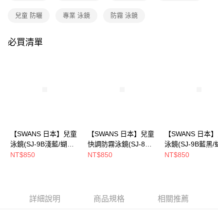
法說明評估內容。
每筆NT$80，滿NT$790(含以上)免運費
【繳款方式說明】
兒童 防曬
專業 泳鏡
防霧 泳鏡
1.分期款項不併入電信帳單，「大哥付你分期」於每月結算日後寄送繳費提
付款後全家取貨
醒簡訊。
2.透過簡訊連結打開帳單後，可選擇「超商條碼／台灣大直營門市／銀行轉
必買清單
每筆NT$80，滿NT$790(含以上)免運費
帳／街口支付／iPASS MONEY」等通路繳費。
萊爾富取貨付款
【注意事項】
每筆NT$80，滿NT$790(含以上)免運費
1.本服務係由「台灣大哥大股份有限公司」（以下簡稱本公司）所提供，讓
用戶於交易時，得透過本服務購買商品或服務，並由商店將買賣／分期付款
買賣價金債權讓與本公司後，依約使用本公司帳單繳交帳款。
付款後萊爾富取貨
2.基於同意付款使用「大哥付你分期」之契約關係目的，商店將以您的個人
每筆NT$80，滿NT$790(含以上)免運費
資料（包含姓名、電話或地址）提供予台灣大哥大進項蒐集、處理及利用，
由本公司與您本人進行分期帳單所需資料之確認、核對及更正。
7-11取貨付款
3.完整用戶服務條款，請詳閱以下連結：
https://oppay.tw/userRule
【SWANS 日本】兒童
【SWANS 日本】兒童
【SWANS 日本
每筆NT$80，滿NT$790(含以上)免運費
泳鏡(SJ-9B淺藍/蝴蝶
快調防霧泳鏡(SJ-8M
泳鏡(SJ-9B藍黑
快扣/軟矽膠圈/防霧/抗
橘藍/快調扣/防霧/抗
快扣/軟矽膠圈/防
付款後7-11取貨
NT$850
NT$850
NT$850
UV)
UV)
UV)
每筆NT$80，滿NT$790(含以上)免運費
新竹貨運
詳細說明
商品規格
相關推薦
每筆NT$80，滿NT$790(含以上)免運費
澎湖金門