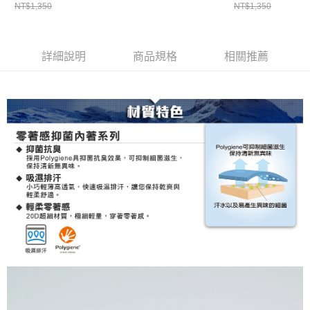
NT$1,350
NT$1,350
粉/透氣排汗/抑臭/輕薄
涼感/抑臭/輕薄貼身/中
氣排汗/抑臭/輕薄
貼身)
腰/台灣製)
詳細說明
商品規格
相關推薦