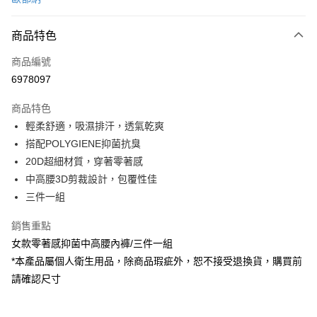
信用卡分期付款
3 期 0 利率 每期
NT$290
21家銀行
商品特色
6 期 0 利率 每期
NT$145
21家銀行
合作金庫商業銀行
第一商業銀行
商品編號
華南商業銀行
彰化商業銀行
合作金庫商業銀行
第一商業銀行
6978097
LINE Pay
上海商業儲蓄銀行
台北富邦商業銀行
華南商業銀行
彰化商業銀行
國泰世華商業銀行
兆豐國際商業銀行
Apple Pay
上海商業儲蓄銀行
台北富邦商業銀行
商品特色
臺灣中小企業銀行
台中商業銀行
國泰世華商業銀行
兆豐國際商業銀行
輕柔舒適，吸濕排汗，透氣乾爽
匯豐（台灣）商業銀行
華泰商業銀行
悠遊付
臺灣中小企業銀行
台中商業銀行
搭配POLYGIENE抑菌抗臭
聯邦商業銀行
遠東國際商業銀行
匯豐（台灣）商業銀行
華泰商業銀行
Google Pay
元大商業銀行
永豐商業銀行
20D超細材質，穿著零著感
聯邦商業銀行
遠東國際商業銀行
玉山商業銀行
星展（台灣）商業銀行
中高腰3D剪裁設計，包覆性佳
元大商業銀行
永豐商業銀行
全盈+PAY
台新國際商業銀行
中國信託商業銀行
玉山商業銀行
星展（台灣）商業銀行
三件一組
台灣樂天信用卡公司
台新國際商業銀行
中國信託商業銀行
大哥付你分期
台灣樂天信用卡公司
銷售重點
相關說明
女款零著感抑菌中高腰內褲/三件一組
【大哥付你分期使用說明】
ATM付款
1.本服務由台灣大哥大提供，台灣大哥大用戶可立即使用無須另外申請。
*本產品屬個人衛生用品，除商品瑕疵外，恕不接受退換貨，購買前
2.付款方式選擇「大哥付你分期」，訂單成立後會自動跳轉到大哥付的交易
請確認尺寸
貨到付款
流程，驗證手機門號後，選擇欲分期的期數、繳款截止日，確認付款後即完
成交易。
3.實際核准額度、可分期數及費用金額請依後續交易確認頁面所載為準。
運送方式