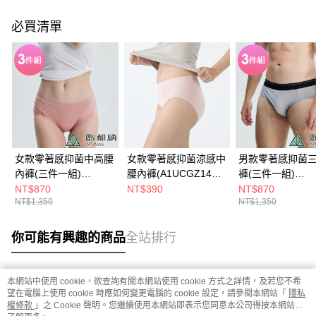
必買清單
女款零著感抑菌中高腰
女款零著感抑菌涼感中
男款零著感抑菌
內褲(三件一組)
腰內褲(A1UCGZ14W
褲(三件一組)
(A1UCCC07W3蜜桃
迷霧紫/透氣排汗/超輕/
(A1UCCC06M3
NT$870
NT$390
NT$870
NT$1,350
NT$1,350
粉/透氣排汗/抑臭/輕薄
涼感/抑臭/輕薄貼身/中
氣排汗/抑臭/輕薄
貼身)
腰/台灣製)
你可能有興趣的商品
全站排行
本網站中使用 cookie，欲查詢有關本網站使用 cookie 方式之詳情，及若您不希
熱門標籤
望在電腦上使用 cookie 時應如何變更電腦的 cookie 設定，請參閱本網站「
隱私
權條款
」之 Cookie 聲明。您繼續使用本網站即表示您同意本公司得按本網站使