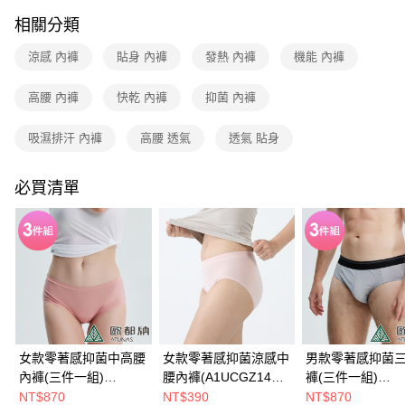
4.訂單成立30分鐘內，如未前往確認交易或遇審核未通過，訂單將自動取
消。如遇「轉專審核」未通過狀況，表示未達大哥付你分期系統評分，恕無
相關分類
新竹貨運
法說明評估內容。
每筆NT$80，滿NT$790(含以上)免運費
【繳款方式說明】
涼感 內褲
貼身 內褲
發熱 內褲
機能 內褲
1.分期款項不併入電信帳單，「大哥付你分期」於每月結算日後寄送繳費提
澎湖金門
醒簡訊。
高腰 內褲
快乾 內褲
抑菌 內褲
2.透過簡訊連結打開帳單後，可選擇「超商條碼／台灣大直營門市／銀行轉
每筆NT$200
帳／街口支付／iPASS MONEY」等通路繳費。
吸濕排汗 內褲
高腰 透氣
透氣 貼身
付款後門市自取
【注意事項】
每筆NT$80，滿NT$790(含以上)免運費
1.本服務係由「台灣大哥大股份有限公司」（以下簡稱本公司）所提供，讓
用戶於交易時，得透過本服務購買商品或服務，並由商店將買賣／分期付款
必買清單
買賣價金債權讓與本公司後，依約使用本公司帳單繳交帳款。
宅配貨到付款
2.基於同意付款使用「大哥付你分期」之契約關係目的，商店將以您的個人
每筆NT$130，滿NT$2,000(含以上)免運費
資料（包含姓名、電話或地址）提供予台灣大哥大進項蒐集、處理及利用，
由本公司與您本人進行分期帳單所需資料之確認、核對及更正。
3.完整用戶服務條款，請詳閱以下連結：
https://oppay.tw/userRule
女款零著感抑菌中高腰
女款零著感抑菌涼感中
男款零著感抑菌
內褲(三件一組)
腰內褲(A1UCGZ14W
褲(三件一組)
(A1UCCC07W3蜜桃
迷霧紫/透氣排汗/超輕/
(A1UCCC06M3
NT$870
NT$390
NT$870