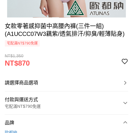
女款零著感抑菌中高腰內褲(三件一組)
(A1UCCC07W3藕紫/透氣排汗/抑臭/輕薄貼身)
宅配滿NT$790免運
NT$1,350
NT$870
請選擇商品選項
付款與運送方式
宅配滿NT$790免運
付款方式
品牌
信用卡一次付款
歐都納