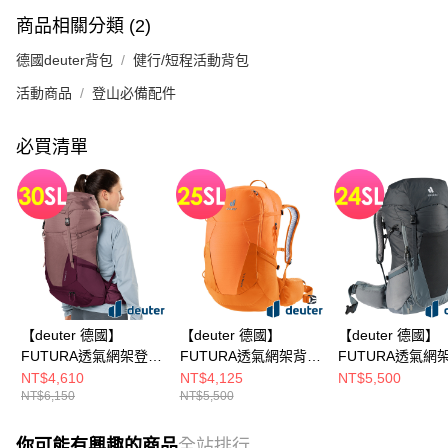
商品相關分類 (2)
德國deuter背包
健行/短程活動背包
活動商品
登山必備配件
必買清單
【deuter 德國】
【deuter 德國】
【deuter 德國】
FUTURA透氣網架登山
FUTURA透氣網架背包
FUTURA透氣網
背包/女性窄肩款
25SL(3400221橘/女性
背包/女性窄肩款
NT$4,610
NT$4,125
NT$5,500
NT$6,150
NT$5,500
30SL(3400721紫)
窄肩款)
24SL(3400521黑
藍)
你可能有興趣的商品
全站排行