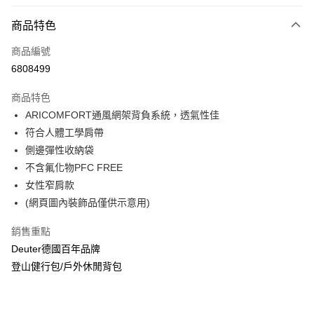
信用卡分期付款
3 期 0 利率 每期
NT$1,833
21家銀行
商品特色
6 期 0 利率 每期
NT$916
21家銀行
合作金庫商業銀行
第一商業銀行
商品編號
華南商業銀行
彰化商業銀行
合作金庫商業銀行
第一商業銀行
6808499
LINE Pay
上海商業儲蓄銀行
台北富邦商業銀行
華南商業銀行
彰化商業銀行
國泰世華商業銀行
兆豐國際商業銀行
Apple Pay
上海商業儲蓄銀行
台北富邦商業銀行
商品特色
臺灣中小企業銀行
台中商業銀行
國泰世華商業銀行
兆豐國際商業銀行
ARICOMFORT通風網架背負系統，透氣性佳
匯豐（台灣）商業銀行
華泰商業銀行
悠遊付
臺灣中小企業銀行
台中商業銀行
符合人體工學肩帶
聯邦商業銀行
遠東國際商業銀行
匯豐（台灣）商業銀行
華泰商業銀行
Google Pay
元大商業銀行
永豐商業銀行
側邊彈性收納袋
聯邦商業銀行
遠東國際商業銀行
玉山商業銀行
星展（台灣）商業銀行
不含氟化物PFC FREE
元大商業銀行
永豐商業銀行
全盈+PAY
台新國際商業銀行
中國信託商業銀行
玉山商業銀行
星展（台灣）商業銀行
女性窄肩款
台灣樂天信用卡公司
台新國際商業銀行
中國信託商業銀行
大哥付你分期
(網頁圖內裝飾品僅供示意用)
台灣樂天信用卡公司
相關說明
銷售重點
【大哥付你分期使用說明】
ATM付款
1.本服務由台灣大哥大提供，台灣大哥大用戶可立即使用無須另外申請。
Deuter德國百年品牌
2.付款方式選擇「大哥付你分期」，訂單成立後會自動跳轉到大哥付的交易
登山健行包/戶外休閒背包
流程，驗證手機門號後，選擇欲分期的期數、繳款截止日，確認付款後即完
運送方式
成交易。
3.實際核准額度、可分期數及費用金額請依後續交易確認頁面所載為準。
新竹貨運
4.訂單成立30分鐘內，如未前往確認交易或遇審核未通過，訂單將自動取