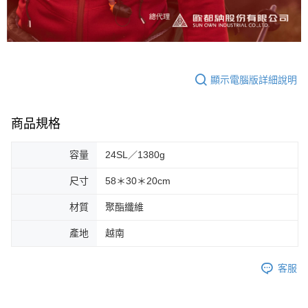
顯示電腦版詳細說明
商品規格
容量
24SL／1380g
尺寸
58＊30＊20cm
材質
聚酯纖維
產地
越南
客服