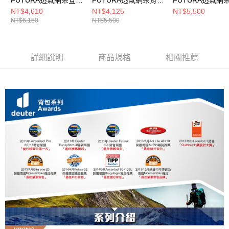
背包/女性窄肩款
25SL(3400221橘/女性
背包/女性窄肩款
NT$4,610
NT$4,125
NT$5,500
NT$6,150
NT$5,500
30SL(3400721紫)
窄肩款)
24SL(3400521黑
藍)
詳細說明
商品規格
相關推薦