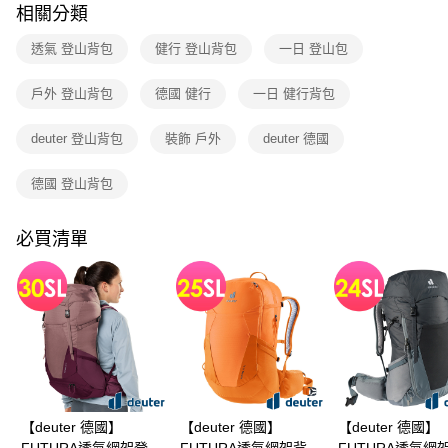
每筆NT$80，滿NT$790(含以上)免運費
消。如遇「轉專審核」未通過狀況，表示未達大哥付你分期系統評分，恕無
相關分類
法說明評估內容。
付款後門市自取
【繳款方式說明】
透氣 登山背包
健行 登山背包
一日 登山包
1.分期款項不併入電信帳單，「大哥付你分期」於每月結算日後寄送繳費提
每筆NT$80，滿NT$790(含以上)免運費
醒簡訊。
戶外 登山背包
德國 健行
一日 健行背包
2.透過簡訊連結打開帳單後，可選擇「超商條碼／台灣大直營門市／銀行轉
帳／街口支付／iPASS MONEY」等通路繳費。
deuter 登山背包
裝飾 戶外
deuter 德國
【注意事項】
1.本服務係由「台灣大哥大股份有限公司」（以下簡稱本公司）所提供，讓
德國 登山背包
用戶於交易時，得透過本服務購買商品或服務，並由商店將買賣／分期付款
買賣價金債權讓與本公司後，依約使用本公司帳單繳交帳款。
2.基於同意付款使用「大哥付你分期」之契約關係目的，商店將以您的個人
必買清單
資料（包含姓名、電話或地址）提供予台灣大哥大進項蒐集、處理及利用，
由本公司與您本人進行分期帳單所需資料之確認、核對及更正。
3.完整用戶服務條款，請詳閱以下連結：
https://oppay.tw/userRule
【deuter 德國】
【deuter 德國】
【deuter 德國】
FUTURA透氣網架登山
FUTURA透氣網架背包
FUTURA透氣網