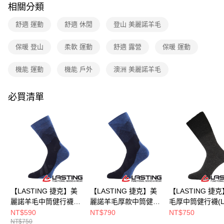
3.實際核准額度、可分期數及費用金額請依後續交易確認頁面所載為準。
相關分類
運送方式
4.訂單成立30分鐘內，如未前往確認交易或遇審核未通過，訂單將自動取
消。如遇「轉專審核」未通過狀況，表示未達大哥付你分期系統評分，恕無
舒適 運動
舒適 休閒
登山 美麗諾羊毛
全家取貨付款
法說明評估內容。
每筆NT$80，滿NT$790(含以上)免運費
【繳款方式說明】
保暖 登山
柔軟 運動
舒適 露營
保暖 運動
1.分期款項不併入電信帳單，「大哥付你分期」於每月結算日後寄送繳費提
付款後全家取貨
醒簡訊。
2.透過簡訊連結打開帳單後，可選擇「超商條碼／台灣大直營門市／銀行轉
機能 運動
機能 戶外
澳洲 美麗諾羊毛
每筆NT$80，滿NT$790(含以上)免運費
帳／街口支付／iPASS MONEY」等通路繳費。
萊爾富取貨付款
【注意事項】
必買清單
每筆NT$80，滿NT$790(含以上)免運費
1.本服務係由「台灣大哥大股份有限公司」（以下簡稱本公司）所提供，讓
用戶於交易時，得透過本服務購買商品或服務，並由商店將買賣／分期付款
買賣價金債權讓與本公司後，依約使用本公司帳單繳交帳款。
付款後萊爾富取貨
2.基於同意付款使用「大哥付你分期」之契約關係目的，商店將以您的個人
每筆NT$80，滿NT$790(含以上)免運費
資料（包含姓名、電話或地址）提供予台灣大哥大進項蒐集、處理及利用，
由本公司與您本人進行分期帳單所需資料之確認、核對及更正。
7-11取貨付款
3.完整用戶服務條款，請詳閱以下連結：
https://oppay.tw/userRule
每筆NT$80，滿NT$790(含以上)免運費
付款後7-11取貨
【LASTING 捷克】美
【LASTING 捷克】美
【LASTING 捷克
每筆NT$80，滿NT$790(含以上)免運費
麗諾羊毛中筒健行襪
麗諾羊毛厚款中筒健行
毛厚中筒健行襪(L
(LT-FWR 深藍)
襪(LT-FWN 深藍)
WRM黑)
NT$590
NT$790
NT$750
新竹貨運
NT$750