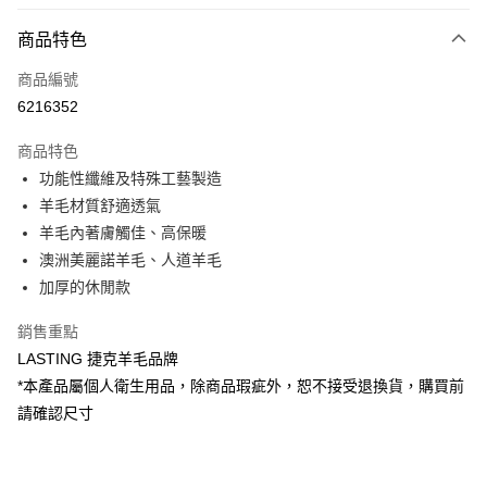
信用卡分期付款
3 期 0 利率 每期
NT$250
21家銀行
商品特色
6 期 0 利率 每期
NT$125
21家銀行
合作金庫商業銀行
第一商業銀行
商品編號
華南商業銀行
彰化商業銀行
合作金庫商業銀行
第一商業銀行
6216352
超商取貨付款
上海商業儲蓄銀行
台北富邦商業銀行
華南商業銀行
彰化商業銀行
國泰世華商業銀行
兆豐國際商業銀行
LINE Pay
上海商業儲蓄銀行
台北富邦商業銀行
商品特色
臺灣中小企業銀行
台中商業銀行
國泰世華商業銀行
兆豐國際商業銀行
功能性纖維及特殊工藝製造
匯豐（台灣）商業銀行
華泰商業銀行
Apple Pay
臺灣中小企業銀行
台中商業銀行
羊毛材質舒適透氣
聯邦商業銀行
遠東國際商業銀行
匯豐（台灣）商業銀行
華泰商業銀行
悠遊付
元大商業銀行
永豐商業銀行
羊毛內著膚觸佳、高保暖
聯邦商業銀行
遠東國際商業銀行
玉山商業銀行
星展（台灣）商業銀行
澳洲美麗諾羊毛、人道羊毛
元大商業銀行
永豐商業銀行
Google Pay
台新國際商業銀行
中國信託商業銀行
玉山商業銀行
星展（台灣）商業銀行
加厚的休閒款
台灣樂天信用卡公司
台新國際商業銀行
中國信託商業銀行
全盈+PAY
台灣樂天信用卡公司
銷售重點
大哥付你分期
LASTING 捷克羊毛品牌
相關說明
*本產品屬個人衛生用品，除商品瑕疵外，恕不接受退換貨，購買前
【大哥付你分期使用說明】
請確認尺寸
ATM付款
1.本服務由台灣大哥大提供，台灣大哥大用戶可立即使用無須另外申請。
2.付款方式選擇「大哥付你分期」，訂單成立後會自動跳轉到大哥付的交易
貨到付款
流程，驗證手機門號後，選擇欲分期的期數、繳款截止日，確認付款後即完
成交易。