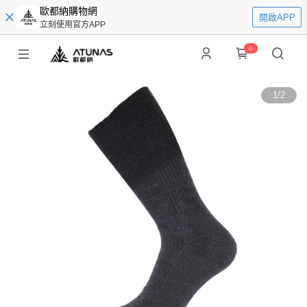
歐都納購物網
開啟APP
立刻使用官方APP
0
1
/
2