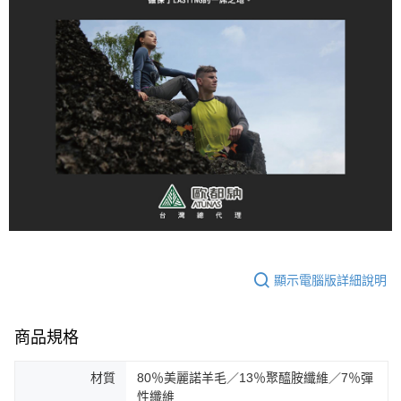
顯示電腦版詳細說明
商品規格
材質
80％美麗諾羊毛／13％聚醯胺纖維／7％彈
性纖維