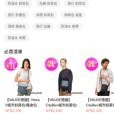
3.實際核准額度、可分期數及費用金額請依後續交易確認頁面所載為準。
防潑水 斜背包
拉鍊 斜背包
旅行 斜背包
運送方式
4.訂單成立30分鐘內，如未前往確認交易或遇審核未通過，訂單將自動取
消。如遇「轉專審核」未通過狀況，表示未達大哥付你分期系統評分，恕無
全家取貨付款
旅行 折疊包
休閒 斜背包
斜肩包 長度
法說明評估內容。
每筆NT$80，滿NT$790(含以上)免運費
【繳款方式說明】
1.分期款項不併入電信帳單，「大哥付你分期」於每月結算日後寄送繳費提
環保 隨身包
旅行 拉鍊
防潑水 肩帶
付款後全家取貨
醒簡訊。
2.透過簡訊連結打開帳單後，可選擇「超商條碼／台灣大直營門市／銀行轉
每筆NT$80，滿NT$790(含以上)免運費
防潑水 休閒
帳／街口支付／iPASS MONEY」等通路繳費。
萊爾富取貨付款
【注意事項】
必買清單
每筆NT$80，滿NT$790(含以上)免運費
1.本服務係由「台灣大哥大股份有限公司」（以下簡稱本公司）所提供，讓
用戶於交易時，得透過本服務購買商品或服務，並由商店將買賣／分期付款
買賣價金債權讓與本公司後，依約使用本公司帳單繳交帳款。
付款後萊爾富取貨
2.基於同意付款使用「大哥付你分期」之契約關係目的，商店將以您的個人
每筆NT$80，滿NT$790(含以上)免運費
資料（包含姓名、電話或地址）提供予台灣大哥大進項蒐集、處理及利用，
由本公司與您本人進行分期帳單所需資料之確認、核對及更正。
7-11取貨付款
3.完整用戶服務條款，請詳閱以下連結：
https://oppay.tw/userRule
每筆NT$80，滿NT$790(含以上)免運費
付款後7-11取貨
【VAUDE德國】Heka
【VAUDE德國】
【VAUDE德國】
每筆NT$80，滿NT$790(含以上)免運費
II城市斜肩包/隨身包
CityBen城市斜肩包/隨
CityBen城市斜肩
(VA-45523藍/休閒/防
身包(VA-45517藍/休
身包(VA-45517黑
NT$1,250
NT$1,100
NT$1,100
新竹貨運