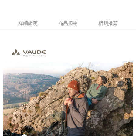
潑水/旅行/斜肩包/折疊
閒/防潑水/旅行/斜肩
閒/防潑水/旅行/
每筆NT$80，滿NT$790(含以上)免運費
包)
包)
包)
付款後門市自取
詳細說明
商品規格
相關推薦
每筆NT$80，滿NT$790(含以上)免運費
宅配貨到付款
每筆NT$130，滿NT$2,000(含以上)免運費