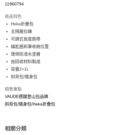
信用卡分期付款
11960794
3 期 0 利率 每期
NT$416
21家銀行
商品特色
6 期 0 利率 每期
NT$208
21家銀行
合作金庫商業銀行
第一商業銀行
Heka折疊包
華南商業銀行
彰化商業銀行
合作金庫商業銀行
第一商業銀行
超商取貨付款
主隔層拉鍊
上海商業儲蓄銀行
台北富邦商業銀行
華南商業銀行
彰化商業銀行
國泰世華商業銀行
兆豐國際商業銀行
可調式長度肩帶
LINE Pay
上海商業儲蓄銀行
台北富邦商業銀行
臺灣中小企業銀行
台中商業銀行
鑰匙圈和筆收納位置
國泰世華商業銀行
兆豐國際商業銀行
匯豐（台灣）商業銀行
華泰商業銀行
Apple Pay
臺灣中小企業銀行
台中商業銀行
環保防潑水塗層
聯邦商業銀行
遠東國際商業銀行
匯豐（台灣）商業銀行
華泰商業銀行
由回收材料製成
悠遊付
元大商業銀行
永豐商業銀行
聯邦商業銀行
遠東國際商業銀行
容量2+1L
玉山商業銀行
星展（台灣）商業銀行
元大商業銀行
永豐商業銀行
Google Pay
斜背包/隨身包
台新國際商業銀行
中國信託商業銀行
玉山商業銀行
星展（台灣）商業銀行
台灣樂天信用卡公司
台新國際商業銀行
中國信託商業銀行
全盈+PAY
銷售重點
台灣樂天信用卡公司
VAUDE德國登山包品牌
大哥付你分期
斜背包/隨身包/Heka折疊包
相關說明
【大哥付你分期使用說明】
ATM付款
1.本服務由台灣大哥大提供，台灣大哥大用戶可立即使用無須另外申請。
2.付款方式選擇「大哥付你分期」，訂單成立後會自動跳轉到大哥付的交易
貨到付款
流程，驗證手機門號後，選擇欲分期的期數、繳款截止日，確認付款後即完
相關分類
成交易。