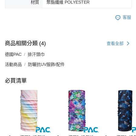
材質
聚酯纖維 POLYESTER
客服
商品相關分類 (4)
查看全部
德國PAC
排汗頭巾
活動商品
防曬抗UV服飾/配件
必買清單