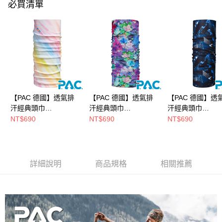
必買清單
3.實際核准額度、可分期數及費用金額請依後續交易確認頁面所載為準。
運送方式
4.訂單成立30分鐘內，如未前往確認交易或遇審核未通過，訂單將自動取
消。如遇「轉專審核」未通過狀況，表示未達大哥付你分期系統評分，恕無
全家取貨付款
法說明評估內容。
每筆NT$80，滿NT$790(含以上)免運費
【繳款方式說明】
1.分期款項不併入電信帳單，「大哥付你分期」於每月結算日後寄送繳費提
付款後全家取貨
醒簡訊。
2.透過簡訊連結打開帳單後，可選擇「超商條碼／台灣大直營門市／銀行轉
每筆NT$80，滿NT$790(含以上)免運費
帳／街口支付／iPASS MONEY」等通路繳費。
萊爾富取貨付款
【注意事項】
【PAC 德國】透氣排
【PAC 德國】透氣排
【PAC 德國】透
每筆NT$80，滿NT$790(含以上)免運費
1.本服務係由「台灣大哥大股份有限公司」（以下簡稱本公司）所提供，讓
汗經典頭巾
汗經典頭巾
汗經典頭巾
用戶於交易時，得透過本服務購買商品或服務，並由商店將買賣／分期付款
(PAC8810445夏日彩
(PAC8810378渲染彩
(PAC8810431
NT$690
NT$690
NT$690
買賣價金債權讓與本公司後，依約使用本公司帳單繳交帳款。
付款後萊爾富取貨
虹/透氣/抗臭/快乾/抗
楓/透氣/抗臭/快乾/抗
速/透氣/抗臭/快乾
2.基於同意付款使用「大哥付你分期」之契約關係目的，商店將以您的個人
每筆NT$80，滿NT$790(含以上)免運費
UV/無縫頭巾)
UV/無縫頭巾)
UV/無縫頭巾)
資料（包含姓名、電話或地址）提供予台灣大哥大進項蒐集、處理及利用，
由本公司與您本人進行分期帳單所需資料之確認、核對及更正。
7-11取貨付款
3.完整用戶服務條款，請詳閱以下連結：
https://oppay.tw/userRule
詳細說明
商品規格
相關推薦
每筆NT$80，滿NT$790(含以上)免運費
付款後7-11取貨
每筆NT$80，滿NT$790(含以上)免運費
新竹貨運