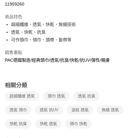
信用卡分期付款
11959260
3 期 0 利率 每期
NT$230
21家銀行
商品特色
6 期 0 利率 每期
NT$115
21家銀行
合作金庫商業銀行
第一商業銀行
超細纖維，透氣、快乾，無縫技術
華南商業銀行
彰化商業銀行
合作金庫商業銀行
第一商業銀行
超商取貨付款
透氣、快乾、抗臭
上海商業儲蓄銀行
台北富邦商業銀行
華南商業銀行
彰化商業銀行
國泰世華商業銀行
兆豐國際商業銀行
可作頭巾、領巾、頭帶、髮帶等
LINE Pay
上海商業儲蓄銀行
台北富邦商業銀行
臺灣中小企業銀行
台中商業銀行
國泰世華商業銀行
兆豐國際商業銀行
銷售重點
匯豐（台灣）商業銀行
華泰商業銀行
Apple Pay
臺灣中小企業銀行
台中商業銀行
聯邦商業銀行
遠東國際商業銀行
PAC德國製造/經典頭巾/透氣/抗臭/快乾/抗UV/彈性/親膚
匯豐（台灣）商業銀行
華泰商業銀行
悠遊付
元大商業銀行
永豐商業銀行
聯邦商業銀行
遠東國際商業銀行
玉山商業銀行
星展（台灣）商業銀行
元大商業銀行
永豐商業銀行
Google Pay
台新國際商業銀行
中國信託商業銀行
玉山商業銀行
星展（台灣）商業銀行
相關分類
台灣樂天信用卡公司
台新國際商業銀行
中國信託商業銀行
全盈+PAY
台灣樂天信用卡公司
超細纖維 透氣
頭巾 透氣
透氣 抗臭
大哥付你分期
相關說明
透氣 領巾
透氣 抗UV
波紋 透氣
無縫 透氣
【大哥付你分期使用說明】
ATM付款
1.本服務由台灣大哥大提供，台灣大哥大用戶可立即使用無須另外申請。
快乾 抗臭
快乾 透氣
頭巾 快乾
2.付款方式選擇「大哥付你分期」，訂單成立後會自動跳轉到大哥付的交易
貨到付款
流程，驗證手機門號後，選擇欲分期的期數、繳款截止日，確認付款後即完
成交易。