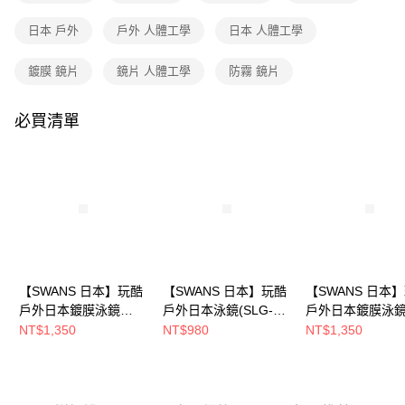
3.實際核准額度、可分期數及費用金額請依後續交易確認頁面所載為準。
運送方式
4.訂單成立30分鐘內，如未前往確認交易或遇審核未通過，訂單將自動取
日本 戶外
戶外 人體工學
日本 人體工學
消。如遇「轉專審核」未通過狀況，表示未達大哥付你分期系統評分，恕無
全家取貨付款
法說明評估內容。
鍍膜 鏡片
鏡片 人體工學
防霧 鏡片
每筆NT$80，滿NT$790(含以上)免運費
【繳款方式說明】
1.分期款項不併入電信帳單，「大哥付你分期」於每月結算日後寄送繳費提
付款後全家取貨
醒簡訊。
必買清單
2.透過簡訊連結打開帳單後，可選擇「超商條碼／台灣大直營門市／銀行轉
每筆NT$80，滿NT$790(含以上)免運費
帳／街口支付／iPASS MONEY」等通路繳費。
萊爾富取貨付款
【注意事項】
每筆NT$80，滿NT$790(含以上)免運費
1.本服務係由「台灣大哥大股份有限公司」（以下簡稱本公司）所提供，讓
用戶於交易時，得透過本服務購買商品或服務，並由商店將買賣／分期付款
買賣價金債權讓與本公司後，依約使用本公司帳單繳交帳款。
付款後萊爾富取貨
2.基於同意付款使用「大哥付你分期」之契約關係目的，商店將以您的個人
每筆NT$80，滿NT$790(含以上)免運費
資料（包含姓名、電話或地址）提供予台灣大哥大進項蒐集、處理及利用，
由本公司與您本人進行分期帳單所需資料之確認、核對及更正。
7-11取貨付款
3.完整用戶服務條款，請詳閱以下連結：
https://oppay.tw/userRule
【SWANS 日本】玩酷
【SWANS 日本】玩酷
【SWANS 日本
每筆NT$80，滿NT$790(含以上)免運費
戶外日本鍍膜泳鏡
戶外日本泳鏡(SLG-
戶外日本鍍膜泳
(SLG-100M柑海藍/防
100N黑/防霧泳鏡/抗
(SLG-100M深藍
NT$1,350
NT$980
NT$1,350
付款後7-11取貨
霧泳鏡/抗UV)
UV/鏡面加大)
泳鏡/抗UV)
每筆NT$80，滿NT$790(含以上)免運費
新竹貨運