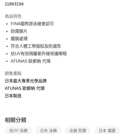
信用卡分期付款
11863194
3 期 0 利率 每期
NT$450
21家銀行
商品特色
6 期 0 利率 每期
NT$225
21家銀行
合作金庫商業銀行
第一商業銀行
FINA國際游泳總會認可
華南商業銀行
彰化商業銀行
合作金庫商業銀行
第一商業銀行
超商取貨付款
防霧鏡片
上海商業儲蓄銀行
台北富邦商業銀行
華南商業銀行
彰化商業銀行
國泰世華商業銀行
兆豐國際商業銀行
鍍膜處理
LINE Pay
上海商業儲蓄銀行
台北富邦商業銀行
臺灣中小企業銀行
台中商業銀行
符合人體工學服貼及防漏性
國泰世華商業銀行
兆豐國際商業銀行
匯豐（台灣）商業銀行
華泰商業銀行
Apple Pay
臺灣中小企業銀行
台中商業銀行
抗UV有效隔離紫外線保護眼睛
聯邦商業銀行
遠東國際商業銀行
匯豐（台灣）商業銀行
華泰商業銀行
ATUNAS 歐都納 代理
悠遊付
元大商業銀行
永豐商業銀行
聯邦商業銀行
遠東國際商業銀行
玉山商業銀行
星展（台灣）商業銀行
元大商業銀行
永豐商業銀行
銷售重點
Google Pay
台新國際商業銀行
中國信託商業銀行
玉山商業銀行
星展（台灣）商業銀行
日本最大專業光學品牌
台灣樂天信用卡公司
台新國際商業銀行
中國信託商業銀行
全盈+PAY
ATUNAS 歐都納 代理
台灣樂天信用卡公司
日本製造
大哥付你分期
相關說明
【大哥付你分期使用說明】
ATM付款
1.本服務由台灣大哥大提供，台灣大哥大用戶可立即使用無須另外申請。
相關分類
2.付款方式選擇「大哥付你分期」，訂單成立後會自動跳轉到大哥付的交易
貨到付款
流程，驗證手機門號後，選擇欲分期的期數、繳款截止日，確認付款後即完
抗UV 泳鏡
日本 泳鏡
泳鏡 防霧
日本 鍍膜
成交易。