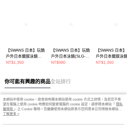
【SWANS 日本】玩酷
【SWANS 日本】玩酷
【SWANS 日本
戶外日本鍍膜泳鏡
戶外日本泳鏡(SLG-
戶外日本鍍膜泳
(SLG-100M柑海藍/防
100N黑/防霧泳鏡/抗
(SLG-100M深藍
NT$1,350
NT$980
NT$1,350
霧泳鏡/抗UV)
UV/鏡面加大)
泳鏡/抗UV)
你可能有興趣的商品
全站排行
本網站中使用 cookie，欲查詢有關本網站使用 cookie 方式之詳情，及若您不希
熱門標籤
望在電腦上使用 cookie 時應如何變更電腦的 cookie 設定，請參閱本網站「
隱私
權條款
」之 Cookie 聲明。您繼續使用本網站即表示您同意本公司得按本網站使
用條款之 Cookie 聲明使用 cookie。
了解更多 >