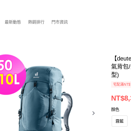
最新動態
熱銷排行
門市資訊
【deut
氣背包/
型)
宅配滿NT$
NT$8,
顏色
霧藍