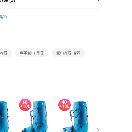
類 (2)
0，滿NT$790(含以上)免運費
訊連結打開帳單後，可選擇「超商條碼／台灣大直營門市／銀行轉
er背包
登山/長途旅程背包
付／iPASS MONEY」等通路繳費。
客服
2026配件新品
項】
係由「台灣大哥大股份有限公司」（以下簡稱本公司）所提供，讓
易時，得透過本服務購買商品或服務，並由商店將買賣／分期付
金債權讓與本公司後，依約使用本公司帳單繳交帳款。
意付款使用「大哥付你分期」之契約關係目的，商店將以您的個人
含姓名、電話或地址）提供予台灣大哥大進項蒐集、處理及利
 背包
專業登山 背包
登山背包 睡袋
公司與您本人進行分期帳單所需資料之確認、核對及更正。
戶服務條款，請詳閱以下連結：
https://oppay.tw/userRule