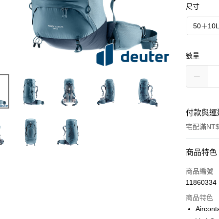
尺寸
50＋10
數量
付款與運
宅配滿NT$
付款方式
商品特色
信用卡一
商品編號
11860334
信用卡分
商品特色
3 期 
Airc
6 期 