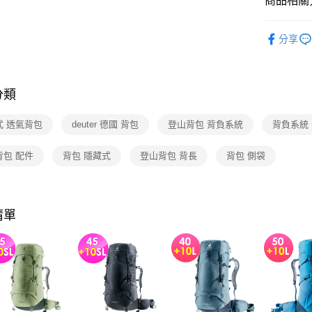
商品相關分
醒簡訊。
每筆NT$8
2.透過簡
德國deut
帳／街口支
分享
新品上市
【注意事
1.本服務
用戶於交
分類
款買賣價
2.基於同
資料（包
式 透氣背包
deuter 德國 背包
登山背包 背負系統
背負系統
用，由本
3.完整用
背包 配件
背包 隱藏式
登山背包 背長
背包 側袋
清單