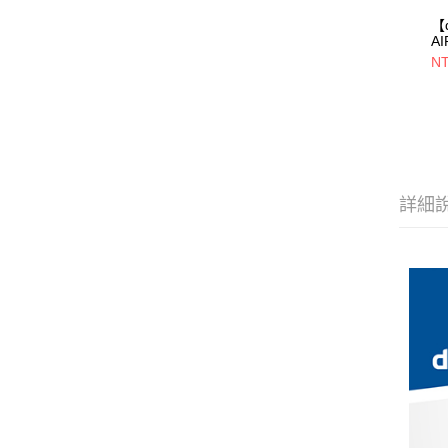
【
A
L
NT
包
45
3
詳細