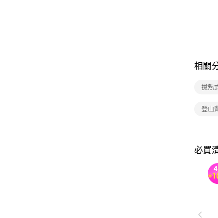
相關
拔熱
登山
必買