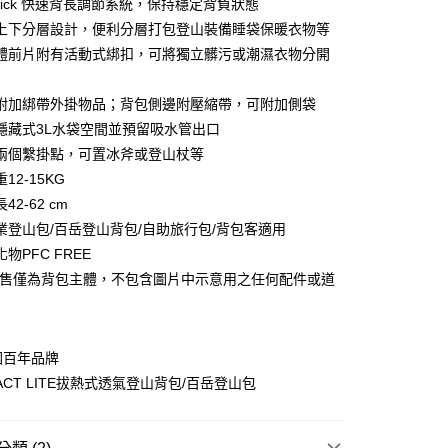
庫商業銀行
第一商業銀行
-Quick 快速背長調節系統，保持穩定背負狀態
業銀行
彰化商業銀行
上下分層設計，便利分層打包登山裝備睡袋保暖衣物等
庫商業銀行
第一商業銀行
業儲蓄銀行
台北富邦商業銀行
業銀行
彰化商業銀行
體前片附有活動式綁扣，可將獨立髒污或潮濕衣物分開
華商業銀行
兆豐國際商業銀行
業儲蓄銀行
台北富邦商業銀行
小企業銀行
台中商業銀行
華商業銀行
兆豐國際商業銀行
附加綁帶外掛物品；背包側邊附壓縮帶，可附加側袋
台灣）商業銀行
華泰商業銀行
小企業銀行
台中商業銀行
業銀行
遠東國際商業銀行
隱藏式3L水袋空間並預留吸水管出口
台灣）商業銀行
華泰商業銀行
y
業銀行
永豐商業銀行
兩個繫掛點，可置冰斧或登山杖等
業銀行
遠東國際商業銀行
業銀行
星展（台灣）商業銀行
業銀行
永豐商業銀行
12-15KG
際商業銀行
中國信託商業銀行
業銀行
星展（台灣）商業銀行
42-62 cm
天信用卡公司
際商業銀行
中國信託商業銀行
分期
業登山包/百岳登山背包/自助旅行包/背包客適用
天信用卡公司
物PFC FREE
你分期使用說明】
販售僅為背包主體，不包含圖片中示意用之任何配件或道
由台灣大哥大提供，台灣大哥大用戶可立即使用無須另外申請。
式選擇「大哥付你分期」，訂單成立後會自動跳轉到大哥付的交易
證手機門號後，選擇欲分期的期數、繳款截止日，確認付款後即
。
准額度、可分期數及費用金額請依後續交易確認頁面所載為準。
德國百年品牌
立30分鐘內，如未前往確認交易或遇審核未通過，訂單將自動取
TACT LITE拔熱式透氣登山背包/百岳登山包
「轉專審核」未通過狀況，表示未達大哥付你分期系統評分，恕
0，滿NT$790(含以上)免運費
評估內容。
式說明】
市自取
項不併入電信帳單，「大哥付你分期」於每月結算日後寄送繳費提