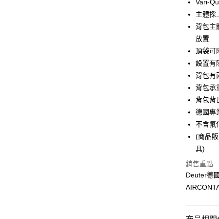
合作金
Vari
華南商
主體採
合作金
LINE Pay
上海商
華南商
背包主
國泰世
Apple Pay
上海商
放置
臺灣中
國泰世
頂袋可
匯豐（
悠遊付
臺灣中
聯邦商
設置有
匯豐（
Google Pa
元大商
背包有
聯邦商
玉山商
元大商
背包承重
全盈+PAY
台新國
玉山商
背包背長
台灣樂
台新國
大哥付你
德國專
台灣樂
相關說明
不含氟化
【大哥付
ATM付款
(商品
1.本服務
2.付款方
具)
流程，驗
銷售重點
完成交易
運送方式
3.實際核
Deuter
4.訂單成
新竹貨運
AIRCON
消。如遇
每筆NT$8
無法說明
【繳款方
付款後門
1.分期款