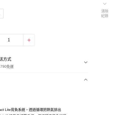
清除
L
紀錄
送方式
790免運
次付款
期付款
0 利率 每期
NT$2,766
21家銀行
ontact Lite背負系統，透過循環把熱氣排出
0 利率 每期
NT$1,383
21家銀行