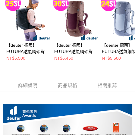
【deuter 德國】
【deuter 德國】
【deuter 德國】
FUTURA透氣網架背
FUTURA透氣網架背
FUTURA透氣網
包/健行包
包/健行包
包/健行包
NT$5,500
NT$6,450
NT$5,500
25SL(3400226黑/女性
30SL(3400726葡萄紫/
24SL(3400526
窄肩款/三面式透氣彈
女性窄肩款/三面式透
性窄肩款/三面式
性網架)
氣彈性網架)
彈性網架)
詳細說明
商品規格
相關推薦