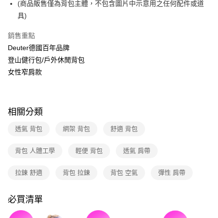
新竹貨運
(商品販售僅為背包主體，不包含圖片中示意用之任何配件或道
4.訂單成立30分鐘內，如未前往確認交易或遇審核未通過，訂單將自動取
具)
每筆NT$80，滿NT$790(含以上)免運費
消。如遇「轉專審核」未通過狀況，表示未達大哥付你分期系統評分，恕無
法說明評估內容。
付款後門市自取
【繳款方式說明】
銷售重點
1.分期款項不併入電信帳單，「大哥付你分期」於每月結算日後寄送繳費提
每筆NT$80，滿NT$790(含以上)免運費
Deuter德國百年品牌
醒簡訊。
登山健行包/戶外休閒背包
2.透過簡訊連結打開帳單後，可選擇「超商條碼／台灣大直營門市／銀行轉
帳／街口支付／iPASS MONEY」等通路繳費。
女性窄肩款
【注意事項】
1.本服務係由「台灣大哥大股份有限公司」（以下簡稱本公司）所提供，讓
用戶於交易時，得透過本服務購買商品或服務，並由商店將買賣／分期付款
相關分類
買賣價金債權讓與本公司後，依約使用本公司帳單繳交帳款。
2.基於同意付款使用「大哥付你分期」之契約關係目的，商店將以您的個人
透氣 背包
網架 背包
舒適 背包
資料（包含姓名、電話或地址）提供予台灣大哥大進項蒐集、處理及利用，
由本公司與您本人進行分期帳單所需資料之確認、核對及更正。
3.完整用戶服務條款，請詳閱以下連結：
https://oppay.tw/userRule
背包 人體工學
輕便 背包
透氣 肩帶
拉鍊 舒適
背包 拉鍊
背包 空氣
彈性 肩帶
必買清單