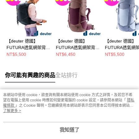
【deuter 德國】
【deuter 德國】
【deuter 德國】
FUTURA透氣網架背
FUTURA透氣網架背
FUTURA透氣網
包/健行包
包/健行包
包/健行包
NT$5,500
NT$6,450
NT$5,500
25SL(3400226黑/女性
30SL(3400726葡萄紫/
24SL(3400526
窄肩款/三面式透氣彈
女性窄肩款/三面式透
性窄肩款/三面式
性網架)
氣彈性網架)
彈性網架)
你可能有興趣的商品
全站排行
本網站中使用 cookie，欲查詢有關本網站使用 cookie 方式之詳情，及若您不希
熱門標籤
望在電腦上使用 cookie 時應如何變更電腦的 cookie 設定，請參閱本網站「
隱私
權條款
」之 Cookie 聲明。您繼續使用本網站即表示您同意本公司得按本網站使
用條款之 Cookie 聲明使用 cookie。
了解更多 >
我知道了