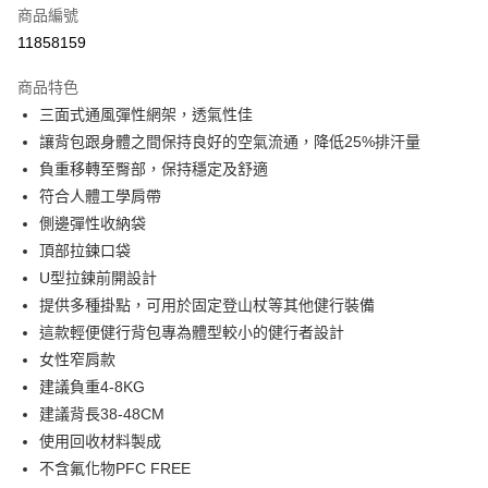
商品編號
信用卡分期付款
11858159
3 期 0 利率 每期
NT$1,833
21家銀行
商品特色
6 期 0 利率 每期
NT$916
21家銀行
合作金庫商業銀行
第一商業銀行
三面式通風彈性網架，透氣性佳
華南商業銀行
彰化商業銀行
合作金庫商業銀行
第一商業銀行
LINE Pay
讓背包跟身體之間保持良好的空氣流通，降低25%排汗量
上海商業儲蓄銀行
台北富邦商業銀行
華南商業銀行
彰化商業銀行
國泰世華商業銀行
兆豐國際商業銀行
負重移轉至臀部，保持穩定及舒適
Apple Pay
上海商業儲蓄銀行
台北富邦商業銀行
臺灣中小企業銀行
台中商業銀行
符合人體工學肩帶
國泰世華商業銀行
兆豐國際商業銀行
匯豐（台灣）商業銀行
華泰商業銀行
悠遊付
臺灣中小企業銀行
台中商業銀行
側邊彈性收納袋
聯邦商業銀行
遠東國際商業銀行
匯豐（台灣）商業銀行
華泰商業銀行
頂部拉鍊口袋
Google Pay
元大商業銀行
永豐商業銀行
聯邦商業銀行
遠東國際商業銀行
U型拉鍊前開設計
玉山商業銀行
星展（台灣）商業銀行
元大商業銀行
永豐商業銀行
全盈+PAY
提供多種掛點，可用於固定登山杖等其他健行裝備
台新國際商業銀行
中國信託商業銀行
玉山商業銀行
星展（台灣）商業銀行
台灣樂天信用卡公司
這款輕便健行背包專為體型較小的健行者設計
台新國際商業銀行
中國信託商業銀行
大哥付你分期
女性窄肩款
台灣樂天信用卡公司
相關說明
建議負重4-8KG
【大哥付你分期使用說明】
ATM付款
1.本服務由台灣大哥大提供，台灣大哥大用戶可立即使用無須另外申請。
建議背長38-48CM
2.付款方式選擇「大哥付你分期」，訂單成立後會自動跳轉到大哥付的交易
使用回收材料製成
流程，驗證手機門號後，選擇欲分期的期數、繳款截止日，確認付款後即完
運送方式
成交易。
不含氟化物PFC FREE
3.實際核准額度、可分期數及費用金額請依後續交易確認頁面所載為準。