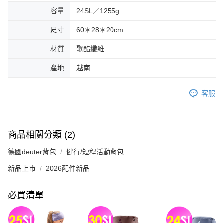
容量
24SL／1255g
尺寸
60＊28＊20cm
材質
聚酯纖維
產地
越南
客服
商品相關分類 (2)
德國deuter背包
健行/短程活動背包
新品上市
2026配件新品
必買清單