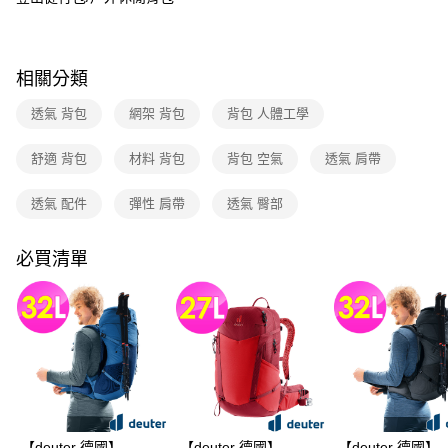
每筆NT$80，滿NT$790(含以上)免運費
消。如遇「轉專審核」未通過狀況，表示未達大哥付你分期系統評分，恕無
法說明評估內容。
付款後門市自取
【繳款方式說明】
1.分期款項不併入電信帳單，「大哥付你分期」於每月結算日後寄送繳費提
每筆NT$80，滿NT$790(含以上)免運費
相關分類
醒簡訊。
2.透過簡訊連結打開帳單後，可選擇「超商條碼／台灣大直營門市／銀行轉
透氣 背包
網架 背包
背包 人體工學
帳／街口支付／iPASS MONEY」等通路繳費。
【注意事項】
舒適 背包
材料 背包
背包 空氣
透氣 肩帶
1.本服務係由「台灣大哥大股份有限公司」（以下簡稱本公司）所提供，讓
用戶於交易時，得透過本服務購買商品或服務，並由商店將買賣／分期付款
透氣 配件
彈性 肩帶
透氣 臀部
買賣價金債權讓與本公司後，依約使用本公司帳單繳交帳款。
2.基於同意付款使用「大哥付你分期」之契約關係目的，商店將以您的個人
資料（包含姓名、電話或地址）提供予台灣大哥大進項蒐集、處理及利用，
必買清單
由本公司與您本人進行分期帳單所需資料之確認、核對及更正。
3.完整用戶服務條款，請詳閱以下連結：
https://oppay.tw/userRule
【deuter 德國】
【deuter 德國】
【deuter 德國】