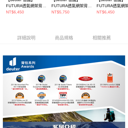
FUTURA透氣網架背
FUTURA透氣網架背
FUTURA透氣網
包/健行包
包/健行包
包/健行包
NT$6,450
NT$5,750
NT$6,450
32L(3400826藍/三面
27L(3400326紅/三面
32L(3400826黑
式透氣彈性網架)
式透氣彈性網架/正常
式透氣彈性網架)
版型)
詳細說明
商品規格
相關推薦