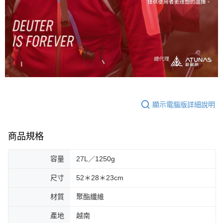
顯示電腦版詳細說明
商品規格
容量
27L／1250g
尺寸
52＊28＊23cm
材質
聚酯纖維
產地
越南