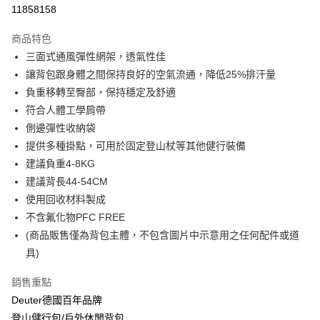
信用卡分期付款
11858158
3 期 0 利率 每期
NT$1,916
21家銀行
商品特色
6 期 0 利率 每期
NT$958
21家銀行
合作金庫商業銀行
第一商業銀行
三面式通風彈性網架，透氣性佳
華南商業銀行
彰化商業銀行
合作金庫商業銀行
第一商業銀行
LINE Pay
讓背包跟身體之間保持良好的空氣流通，降低25%排汗量
上海商業儲蓄銀行
台北富邦商業銀行
華南商業銀行
彰化商業銀行
國泰世華商業銀行
兆豐國際商業銀行
負重移轉至臀部，保持穩定及舒適
Apple Pay
上海商業儲蓄銀行
台北富邦商業銀行
臺灣中小企業銀行
台中商業銀行
符合人體工學肩帶
國泰世華商業銀行
兆豐國際商業銀行
匯豐（台灣）商業銀行
華泰商業銀行
悠遊付
臺灣中小企業銀行
台中商業銀行
側邊彈性收納袋
聯邦商業銀行
遠東國際商業銀行
匯豐（台灣）商業銀行
華泰商業銀行
提供多種掛點，可用於固定登山杖等其他健行裝備
Google Pay
元大商業銀行
永豐商業銀行
聯邦商業銀行
遠東國際商業銀行
建議負重4-8KG
玉山商業銀行
星展（台灣）商業銀行
元大商業銀行
永豐商業銀行
全盈+PAY
建議背長44-54CM
台新國際商業銀行
中國信託商業銀行
玉山商業銀行
星展（台灣）商業銀行
台灣樂天信用卡公司
使用回收材料製成
台新國際商業銀行
中國信託商業銀行
大哥付你分期
不含氟化物PFC FREE
台灣樂天信用卡公司
相關說明
(商品販售僅為背包主體，不包含圖片中示意用之任何配件或道
【大哥付你分期使用說明】
ATM付款
1.本服務由台灣大哥大提供，台灣大哥大用戶可立即使用無須另外申請。
具)
2.付款方式選擇「大哥付你分期」，訂單成立後會自動跳轉到大哥付的交易
流程，驗證手機門號後，選擇欲分期的期數、繳款截止日，確認付款後即完
銷售重點
運送方式
成交易。
Deuter德國百年品牌
3.實際核准額度、可分期數及費用金額請依後續交易確認頁面所載為準。
新竹貨運
4.訂單成立30分鐘內，如未前往確認交易或遇審核未通過，訂單將自動取
登山健行包/戶外休閒背包