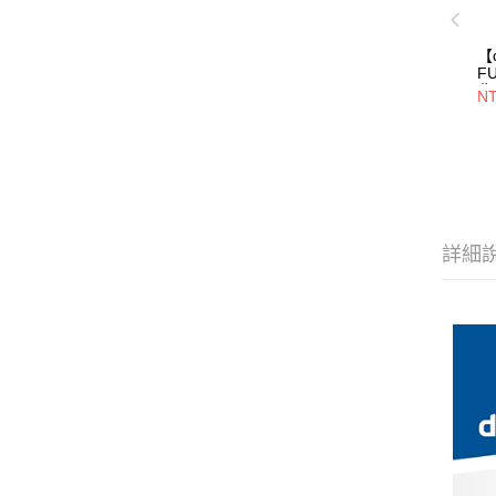
【
F
背
NT
24
女
透
詳細