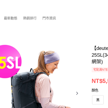
最新動態
熱銷排行
門市資訊
【deu
25SL
網架)
宅配滿NT$
NT$5,
顏色
黑