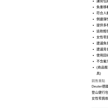
合作金
讓背包
華南商
負重移
合作金
LINE Pay
上海商
華南商
符合人
國泰世
Apple Pay
上海商
側邊彈
臺灣中
國泰世
提供多
匯豐（
悠遊付
臺灣中
聯邦商
這款輕
匯豐（
Google Pa
元大商
女性窄
聯邦商
玉山商
元大商
建議負重
全盈+PAY
台新國
玉山商
建議背長
台灣樂
台新國
大哥付你
使用回
台灣樂
相關說明
不含氟化
【大哥付
ATM付款
(商品
1.本服務
2.付款方
具)
流程，驗
銷售重點
完成交易
運送方式
3.實際核
Deuter
4.訂單成
新竹貨運
登山健行包
消。如遇
每筆NT$8
女性窄肩
無法說明
【繳款方
付款後門
1.分期款