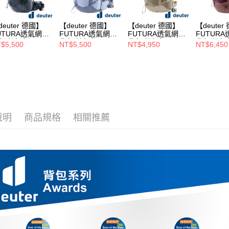
deuter 德國】
【deuter 德國】
【deuter 德國】
【deuter
UTURA透氣網架
FUTURA透氣網架
FUTURA透氣網架
FUTUR
包/健行包
背包/健行包
背包/健行包
背包/健行
$5,500
NT$5,500
NT$4,950
NT$6,450
SL(3400526黑/
25SL(3400226水
21SL(3400026石
30SL(34
性窄肩款/三面式
藍/女性窄肩款/三
頭灰/女性窄肩款/
萄紫/女性
氣彈性網架)
面式透氣彈性網架)
三面式透氣彈性網
三面式透
架)
架)
說明
商品規格
相關推薦