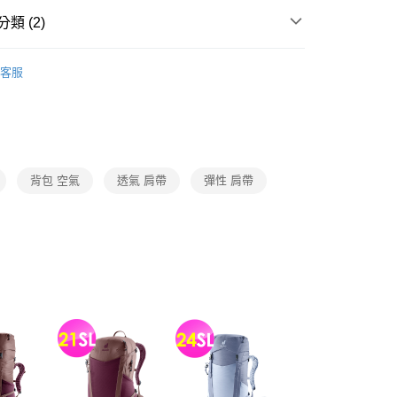
0，滿NT$790(含以上)免運費
類 (2)
訊連結打開帳單後，可選擇「超商條碼／台灣大直營門市／銀行轉
付／iPASS MONEY」等通路繳費。
er背包
健行/短程活動背包
客服
項】
2026配件新品
係由「台灣大哥大股份有限公司」（以下簡稱本公司）所提供，讓
易時，得透過本服務購買商品或服務，並由商店將買賣／分期付
金債權讓與本公司後，依約使用本公司帳單繳交帳款。
意付款使用「大哥付你分期」之契約關係目的，商店將以您的個人
含姓名、電話或地址）提供予台灣大哥大進項蒐集、處理及利
公司與您本人進行分期帳單所需資料之確認、核對及更正。
背包 空氣
透氣 肩帶
彈性 肩帶
戶服務條款，請詳閱以下連結：
https://oppay.tw/userRule