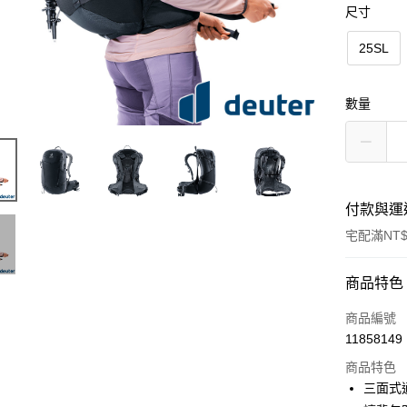
尺寸
25SL
數量
付款與運
宅配滿NT$
付款方式
商品特色
信用卡一
商品編號
11858149
信用卡分
商品特色
3 期 
三面式
6 期 