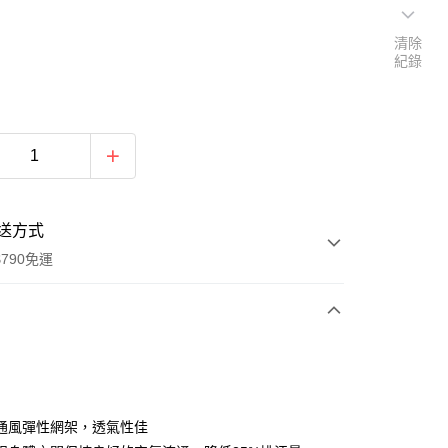
清除
紀錄
送方式
790免運
次付款
期付款
0 利率 每期
NT$1,833
21家銀行
通風彈性網架，透氣性佳
0 利率 每期
NT$916
21家銀行