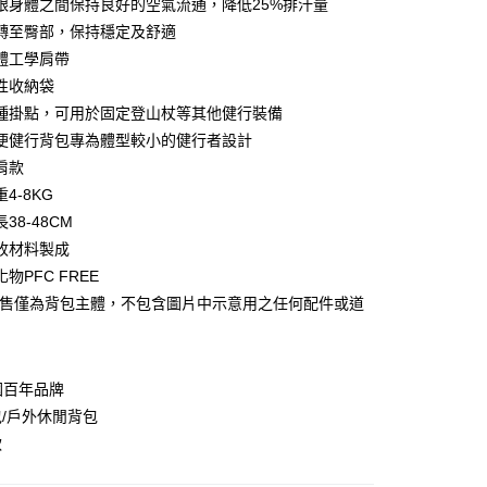
庫商業銀行
第一商業銀行
跟身體之間保持良好的空氣流通，降低25%排汗量
業銀行
彰化商業銀行
轉至臀部，保持穩定及舒適
庫商業銀行
第一商業銀行
業儲蓄銀行
台北富邦商業銀行
業銀行
彰化商業銀行
體工學肩帶
華商業銀行
兆豐國際商業銀行
業儲蓄銀行
台北富邦商業銀行
性收納袋
小企業銀行
台中商業銀行
華商業銀行
兆豐國際商業銀行
種掛點，可用於固定登山杖等其他健行裝備
台灣）商業銀行
華泰商業銀行
小企業銀行
台中商業銀行
業銀行
遠東國際商業銀行
便健行背包專為體型較小的健行者設計
台灣）商業銀行
華泰商業銀行
y
業銀行
永豐商業銀行
肩款
業銀行
遠東國際商業銀行
業銀行
星展（台灣）商業銀行
業銀行
永豐商業銀行
4-8KG
際商業銀行
中國信託商業銀行
業銀行
星展（台灣）商業銀行
38-48CM
天信用卡公司
際商業銀行
中國信託商業銀行
分期
收材料製成
天信用卡公司
物PFC FREE
你分期使用說明】
販售僅為背包主體，不包含圖片中示意用之任何配件或道
由台灣大哥大提供，台灣大哥大用戶可立即使用無須另外申請。
式選擇「大哥付你分期」，訂單成立後會自動跳轉到大哥付的交易
證手機門號後，選擇欲分期的期數、繳款截止日，確認付款後即
。
准額度、可分期數及費用金額請依後續交易確認頁面所載為準。
德國百年品牌
立30分鐘內，如未前往確認交易或遇審核未通過，訂單將自動取
/戶外休閒背包
「轉專審核」未通過狀況，表示未達大哥付你分期系統評分，恕
0，滿NT$790(含以上)免運費
款
評估內容。
式說明】
市自取
項不併入電信帳單，「大哥付你分期」於每月結算日後寄送繳費提