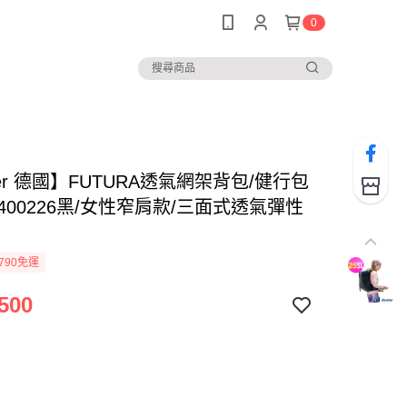
0
ter 德國】FUTURA透氣網架背包/健行包
(3400226黑/女性窄肩款/三面式透氣彈性
790免運
500