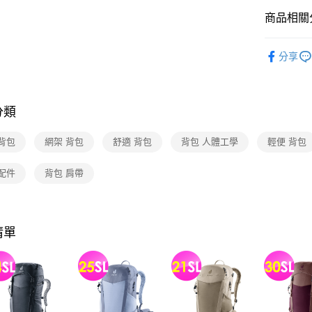
醒簡訊。
每筆NT$8
商品相關分
2.透過簡
帳／街口支
德國deut
分享
【注意事
新品上市
1.本服務
用戶於交
款買賣價
2.基於同
分類
資料（包
用，由本
背包
網架 背包
舒適 背包
背包 人體工學
輕便 背包
3.完整用
配件
背包 肩帶
清單