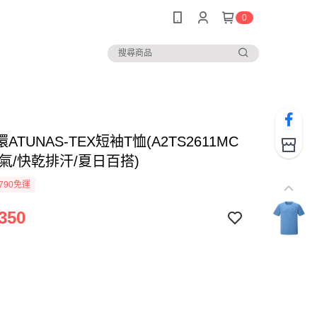
0
ATUNAS-TEX短袖T恤(A2TS2611MC
氣/快乾排汗/夏日百搭)
790免運
350