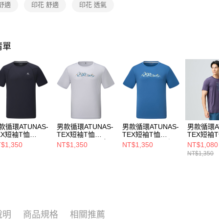
每筆NT$8
1.分期款
舒適
印花 舒適
印花 透氣
醒簡訊。
2.透過簡
付款後全
帳／街口支
每筆NT$8
清單
【注意事
萊爾富取
1.本服務
用戶於交
每筆NT$8
款買賣價
2.基於同
付款後萊
資料（包
每筆NT$8
用，由本
3.完整用
7-11取貨
款循環ATUNAS-
男款循環ATUNAS-
男款循環ATUNAS-
男款循環AT
每筆NT$8
EX短袖T恤
TEX短袖T恤
TEX短袖T恤
TEX短袖
2TS2611MC黑/
(A2TS2610MC灰/
(A2TS2610MC深
(A2TS25
$1,350
NT$1,350
NT$1,350
NT$1,080
付款後7-1
氣/快乾排汗/夏
透氣/快乾排汗/簡
藍/透氣/快乾排汗/
藍/透氣/
NT$1,350
百搭)
約圖T/山形印花)
簡約圖T/山形印花)
每筆NT$8
新竹貨運
每筆NT$8
澎湖金門
說明
商品規格
相關推薦