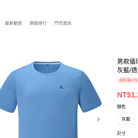
最新動態
熱銷排行
門市資訊
男款循環
灰藍/透
超取滿NT$
NT$1,
顏色
灰藍
尺寸