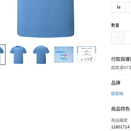
M
數量
付款與運
超取滿NT$
付款方式
品牌
信用卡一
歐都納
信用卡分
商品特色
3 期 
商品編號
6 期 
合作金
11801714
華南商