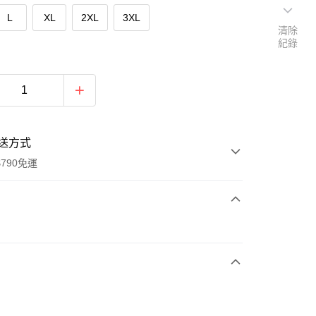
L
XL
2XL
3XL
清除
紀錄
送方式
790免運
次付款
期付款
0 利率 每期
NT$450
21家銀行
0 利率 每期
NT$225
21家銀行
庫商業銀行
第一商業銀行
業銀行
彰化商業銀行