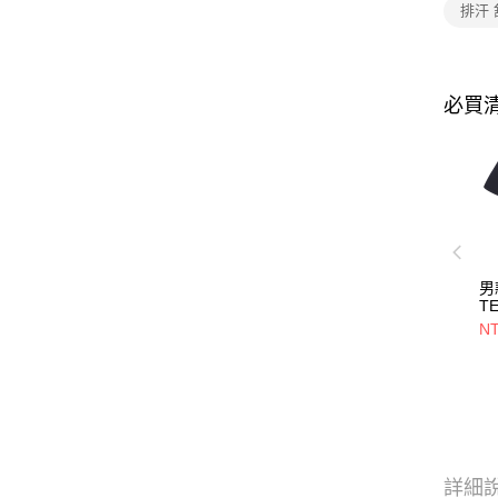
排汗 
必買
男
T
(A
NT
透
日
詳細