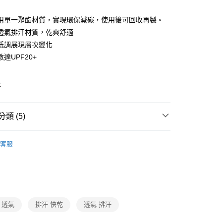
庫商業銀行
第一商業銀行
付款
業儲蓄銀行
台北富邦商業銀行
業銀行
彰化商業銀行
華商業銀行
兆豐國際商業銀行
用單一聚酯材質，實現環保減碳，使用後可回收再製。
業儲蓄銀行
台北富邦商業銀行
小企業銀行
台中商業銀行
透氣排汗材質，乾爽舒適
華商業銀行
兆豐國際商業銀行
台灣）商業銀行
華泰商業銀行
小企業銀行
台中商業銀行
低調展現層次變化
業銀行
遠東國際商業銀行
台灣）商業銀行
華泰商業銀行
達UPF20+
業銀行
永豐商業銀行
業銀行
遠東國際商業銀行
業銀行
星展（台灣）商業銀行
業銀行
永豐商業銀行
y
際商業銀行
中國信託商業銀行
衣
業銀行
星展（台灣）商業銀行
天信用卡公司
際商業銀行
中國信託商業銀行
天信用卡公司
分期
類 (5)
你分期使用說明】
短袖T恤
客服
由台灣大哥大提供，台灣大哥大用戶可立即使用無須另外申請。
抑菌排汗衣
式選擇「大哥付你分期」，訂單成立後會自動跳轉到大哥付的交易
證手機門號後，選擇欲分期的期數、繳款截止日，確認付款後即
快乾排汗衫
。
准額度、可分期數及費用金額請依後續交易確認頁面所載為準。
防曬抗UV服飾/配件
立30分鐘內，如未前往確認交易或遇審核未通過，訂單將自動取
「轉專審核」未通過狀況，表示未達大哥付你分期系統評分，恕
2026春夏新品
 透氣
排汗 快乾
透氣 排汗
評估內容。
付款
式說明】