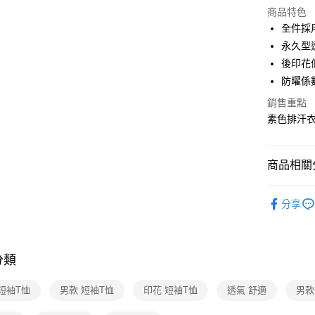
合作金
超商取貨
上海商
商品特色
華南商
國泰世
全件採
LINE Pay
上海商
臺灣中
永久型
國泰世
匯豐（
Apple Pay
臺灣中
後印花
聯邦商
匯豐（
防曜係數
悠遊付
元大商
聯邦商
玉山商
銷售重點
元大商
Google Pa
台新國
素色排汗
玉山商
台灣樂
台新國
全盈+PAY
台灣樂
大哥付你
商品相關分
相關說明
男性服飾
【大哥付
ATM付款
分享
1.本服務
機能推薦
2.付款方
貨到付款
流程，驗
活動商品
完成交易
3.實際核
分類
活動商品
4.訂單成
運送方式
消。如遇
新品上市
短袖T恤
男款 短袖T恤
印花 短袖T恤
透氣 舒適
男款
無法說明
全家取貨
【繳款方