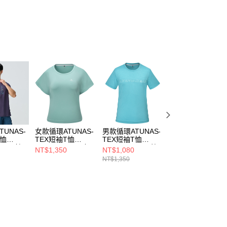
0，滿NT$790(含以上)免運費
項不併入電信帳單，「大哥付你分期」於每月結算日後寄送繳費提
訊連結打開帳單後，可選擇「超商條碼／台灣大直營門市／銀行轉
家取貨
付／iPASS MONEY」等通路繳費。
0，滿NT$790(含以上)免運費
項】
貨付款
係由「台灣大哥大股份有限公司」（以下簡稱本公司）所提供，讓
易時，得透過本服務購買商品或服務，並由商店將買賣／分期付
0，滿NT$790(含以上)免運費
金債權讓與本公司後，依約使用本公司帳單繳交帳款。
意付款使用「大哥付你分期」之契約關係目的，商店將以您的個人
爾富取貨
含姓名、電話或地址）提供予台灣大哥大進項蒐集、處理及利
0，滿NT$790(含以上)免運費
公司與您本人進行分期帳單所需資料之確認、核對及更正。
戶服務條款，請詳閱以下連結：
https://oppay.tw/userRule
付款
UNAS-
女款循環ATUNAS-
男款循環ATUNAS-
男款循環ATUNAS
0，滿NT$790(含以上)免運費
T恤
TEX短袖T恤
TEX短袖T恤
TEX短袖T恤
29MC靛
(A2TS2609WC灰
(A2TS2530MC藍
(A2TS2530MC淺
NT$1,350
NT$1,080
NT$1,080
1取貨
快乾排汗)
綠/透氣/快乾排汗/
綠/透氣/快乾排汗)
灰/透氣/快乾排汗)
NT$1,350
NT$1,350
連袖/寬版)
0，滿NT$790(含以上)免運費
0，滿NT$790(含以上)免運費