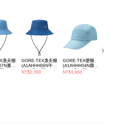
0，滿NT$790(含以上)免運費
項不併入電信帳單，「大哥付你分期」於每月結算日後寄送繳費提
訊連結打開帳單後，可選擇「超商條碼／台灣大直營門市／銀行轉
家取貨
付／iPASS MONEY」等通路繳費。
0，滿NT$790(含以上)免運費
項】
貨付款
係由「台灣大哥大股份有限公司」（以下簡稱本公司）所提供，讓
易時，得透過本服務購買商品或服務，並由商店將買賣／分期付
0，滿NT$790(含以上)免運費
金債權讓與本公司後，依約使用本公司帳單繳交帳款。
意付款使用「大哥付你分期」之契約關係目的，商店將以您的個人
爾富取貨
含姓名、電話或地址）提供予台灣大哥大進項蒐集、處理及利
EX漁夫帽
GORE-TEX漁夫帽
GORE-TEX便帽
GORE-TEX便帽
0，滿NT$790(含以上)免運費
公司與您本人進行分期帳單所需資料之確認、核對及更正。
07N墨
(A1AHHH06N午夜
(A1AHHH04N霧
(A1AHHH05N桃
戶服務條款，請詳閱以下連結：
https://oppay.tw/userRule
遮陽帽/登
藍/防曬/遮陽帽/登
藍/防曬/遮陽帽/鴨
粉/柔軟款/防曬/遮
NT$2,300
NT$1,650
NT$1,650
付款
帽/超輕
山帽/漁夫帽/超輕
舌帽/超輕透氣/防
陽帽/鴨舌帽/超輕
)
透氣/防水)
水)
透氣/防水)
0，滿NT$790(含以上)免運費
1取貨
0，滿NT$790(含以上)免運費
0，滿NT$790(含以上)免運費