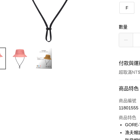
F
數量
付款與運
超取滿NT$
付款方式
商品特色
信用卡一
商品編號
11801555
信用卡分
商品特色
3 期 
GORE
6 期 
合作金
漁夫帽
華南商