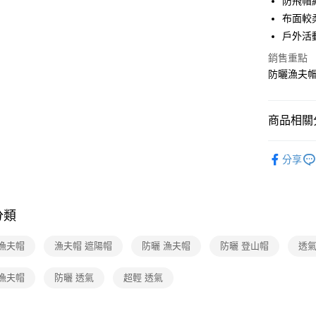
防飛帽
合作金
超商取貨
上海商
華南商
布面較
國泰世
LINE Pay
上海商
戶外活
臺灣中
國泰世
匯豐（
Apple Pay
銷售重點
臺灣中
聯邦商
防曬漁夫帽
匯豐（
悠遊付
元大商
聯邦商
玉山商
元大商
Google Pa
台新國
商品相關分
玉山商
台灣樂
台新國
全盈+PAY
登山│露營
台灣樂
分享
大哥付你
機能推薦
相關說明
【大哥付
活動商品
ATM付款
1.本服務
分類
戶外包款/
2.付款方
貨到付款
流程，驗
新品上市
完成交易
 漁夫帽
漁夫帽 遮陽帽
防曬 漁夫帽
防曬 登山帽
透氣
3.實際核
4.訂單成
運送方式
 漁夫帽
防曬 透氣
超輕 透氣
消。如遇
無法說明
全家取貨
【繳款方