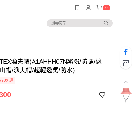
0
-TEX漁夫帽(A1AHHH07N霧粉/防曬/遮
山帽/漁夫帽/超輕透氣/防水)
790免運
300