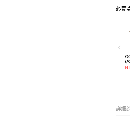
必買
G
(
其
NT
山
透
詳細