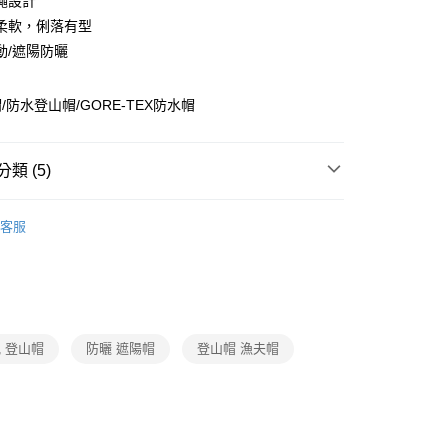
繩設計
庫商業銀行
第一商業銀行
付款
業儲蓄銀行
台北富邦商業銀行
業銀行
彰化商業銀行
柔軟，俐落有型
華商業銀行
兆豐國際商業銀行
業儲蓄銀行
台北富邦商業銀行
動/遮陽防曬
小企業銀行
台中商業銀行
華商業銀行
兆豐國際商業銀行
台灣）商業銀行
華泰商業銀行
小企業銀行
台中商業銀行
業銀行
遠東國際商業銀行
/防水登山帽/GORE-TEX防水帽
台灣）商業銀行
華泰商業銀行
業銀行
永豐商業銀行
業銀行
遠東國際商業銀行
業銀行
星展（台灣）商業銀行
業銀行
永豐商業銀行
y
際商業銀行
中國信託商業銀行
類 (5)
業銀行
星展（台灣）商業銀行
天信用卡公司
際商業銀行
中國信託商業銀行
│健行│配件
防曬配件/防曬帽/袖套/頭巾
天信用卡公司
客服
分期
Gore-TEX®防水
你分期使用說明】
防曬抗UV服飾/配件
由台灣大哥大提供，台灣大哥大用戶可立即使用無須另外申請。
配件
帽子
式選擇「大哥付你分期」，訂單成立後會自動跳轉到大哥付的交易
證手機門號後，選擇欲分期的期數、繳款截止日，確認付款後即
2026配件新品
。
 登山帽
防曬 遮陽帽
登山帽 漁夫帽
准額度、可分期數及費用金額請依後續交易確認頁面所載為準。
立30分鐘內，如未前往確認交易或遇審核未通過，訂單將自動取
「轉專審核」未通過狀況，表示未達大哥付你分期系統評分，恕
評估內容。
付款
式說明】