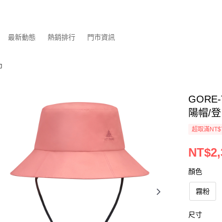
最新動態
熱銷排行
門市資訊
巾
GORE
陽帽/登
超取滿NT$
NT$2,
顏色
霧粉
尺寸