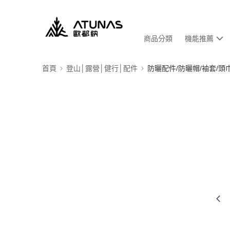
商品分類
機能推薦
首頁
登山│露營│健行│配件
防曬配件/防曬帽/袖套/頭