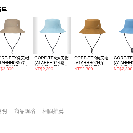
每筆NT$8
1.分期款
醒簡訊。
清單
2.透過簡
付款後全
帳／街口支
每筆NT$8
【注意事
萊爾富取
1.本服務
用戶於交
每筆NT$8
款買賣價
2.基於同
付款後萊
資料（包
ORE-TEX漁夫帽
GORE-TEX漁夫帽
GORE-TEX漁夫帽
GORE-T
每筆NT$8
用，由本
A1AHHH06N深卡
(A1AHHH07N霧
(A1AHHH07N深
(A1AHHH
3.完整用
/防曬/遮陽帽/登
藍/防曬/遮陽帽/登
棕/防曬/遮陽帽/登
藍/防曬/
$2,300
NT$2,300
NT$2,300
NT$2,300
7-11取貨
帽/漁夫帽/超輕
山帽/漁夫帽/超輕
山帽/漁夫帽/超輕
山帽/漁夫
氣/防水)
透氣/防水)
透氣/防水)
透氣/防水
每筆NT$8
付款後7-1
每筆NT$8
新竹貨運
說明
商品規格
相關推薦
每筆NT$8
澎湖金門