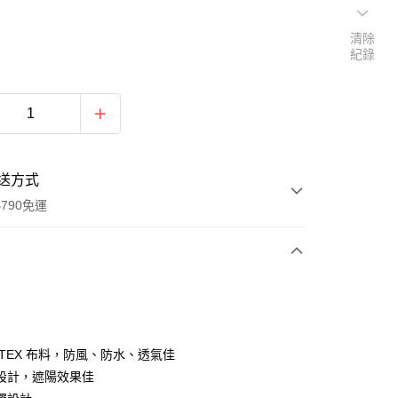
清除
紀錄
送方式
790免運
次付款
期付款
0 利率 每期
NT$766
21家銀行
-TEX 布料，防風、防水、透氣佳
0 利率 每期
NT$383
21家銀行
庫商業銀行
第一商業銀行
設計，遮陽效果佳
業銀行
彰化商業銀行