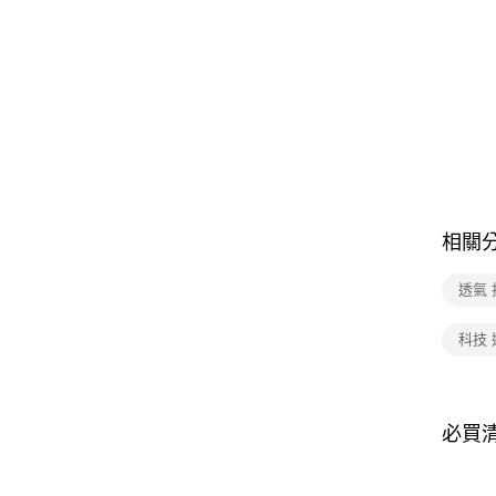
相關
透氣
科技 
必買