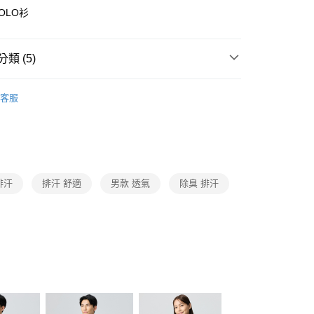
業銀行
遠東國際商業銀行
OLO衫
台灣）商業銀行
華泰商業銀行
業銀行
永豐商業銀行
業銀行
遠東國際商業銀行
業銀行
星展（台灣）商業銀行
業銀行
永豐商業銀行
y
際商業銀行
中國信託商業銀行
類 (5)
業銀行
星展（台灣）商業銀行
天信用卡公司
際商業銀行
中國信託商業銀行
短袖POLO衫
天信用卡公司
客服
分期
POLARTEC
你分期使用說明】
快乾排汗衫
由台灣大哥大提供，台灣大哥大用戶可立即使用無須另外申請。
防曬抗UV服飾/配件
式選擇「大哥付你分期」，訂單成立後會自動跳轉到大哥付的交易
證手機門號後，選擇欲分期的期數、繳款截止日，確認付款後即
2026春夏新品
。
排汗
排汗 舒適
男款 透氣
除臭 排汗
准額度、可分期數及費用金額請依後續交易確認頁面所載為準。
立30分鐘內，如未前往確認交易或遇審核未通過，訂單將自動取
「轉專審核」未通過狀況，表示未達大哥付你分期系統評分，恕
評估內容。
付款
式說明】
0，滿NT$790(含以上)免運費
項不併入電信帳單，「大哥付你分期」於每月結算日後寄送繳費提
訊連結打開帳單後，可選擇「超商條碼／台灣大直營門市／銀行轉
家取貨
付／iPASS MONEY」等通路繳費。
0，滿NT$790(含以上)免運費