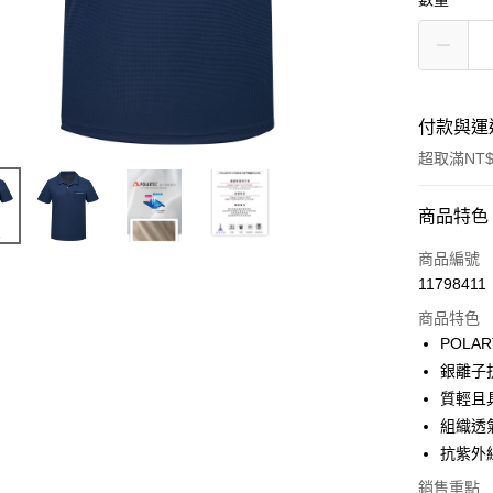
付款與運
超取滿NT$
付款方式
商品特色
信用卡一
商品編號
11798411
信用卡分
商品特色
3 期 
POLA
6 期 
合作金
銀離子
華南商
質輕且
合作金
超商取貨
上海商
華南商
組織透
國泰世
LINE Pay
上海商
抗紫外線
臺灣中
國泰世
匯豐（
Apple Pay
銷售重點
臺灣中