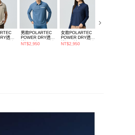
項】
貨付款
係由「台灣大哥大股份有限公司」（以下簡稱本公司）所提供，讓
易時，得透過本服務購買商品或服務，並由商店將買賣／分期付
0，滿NT$790(含以上)免運費
金債權讓與本公司後，依約使用本公司帳單繳交帳款。
意付款使用「大哥付你分期」之契約關係目的，商店將以您的個人
爾富取貨
含姓名、電話或地址）提供予台灣大哥大進項蒐集、處理及利
RTEC
男款POLARTEC
女款POLARTEC
女款POLARTEC
0，滿NT$790(含以上)免運費
公司與您本人進行分期帳單所需資料之確認、核對及更正。
DRY透氣
POWER DRY透氣
POWER DRY透氣
POWER DRY透
戶服務條款，請詳閱以下連結：
https://oppay.tw/userRule
OLO衫
排汗長袖POLO衫
排汗長袖POLO衫
排汗短袖POLO衫
NT$2,950
NT$2,950
NT$2,550
付款
501M岩灰
(A1PSGZ01M原力
(A1PSGZ02W藏
(A1PS2503W霧綠
透氣/銀離
藍/抗臭/透氣/銀離
青/抗臭/透氣/銀離
抗臭/透氣/銀離子)
0，滿NT$790(含以上)免運費
子)
子)
1取貨
0，滿NT$790(含以上)免運費
0，滿NT$790(含以上)免運費
00
市自取
0，滿NT$790(含以上)免運費