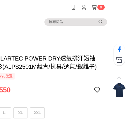
0
LARTEC POWER DRY透氣排汗短袖
衫(A1PS2501M藏青/抗臭/透氣/銀離子)
790免運
550
L
XL
2XL