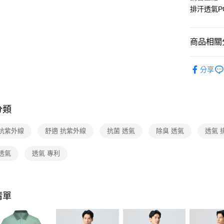
聯邦商
排汗透氣P
匯豐（
悠遊付
元大商
聯邦商
玉山商
元大商
Google Pa
台新國
商品相關分
玉山商
台灣樂
台新國
全盈+PAY
男性服飾
台灣樂
分享
大哥付你
機能推薦
相關說明
【大哥付
活動商品
ATM付款
1.本服務
分類
活動商品
2.付款方
貨到付款
流程，驗
新品上市
完成交易
 抗紫外線
舒適 抗紫外線
抗菌 透氣
除臭 透氣
透氣 
3.實際核
4.訂單成
運送方式
透氣
透氣 專利
消。如遇
無法說明
全家取貨
【繳款方
每筆NT$8
1.分期款
醒簡訊。
清單
2.透過簡
付款後全
帳／街口支
每筆NT$8