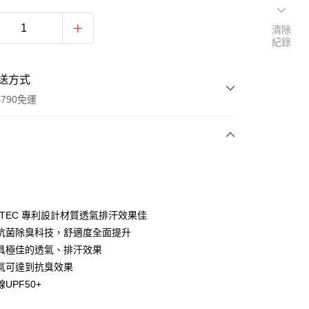
清除
紀錄
送方式
790免運
次付款
期付款
0 利率 每期
NT$850
21家銀行
RTEC 專利設計材質透氣排汗效果佳
0 利率 每期
NT$425
21家銀行
庫商業銀行
第一商業銀行
抗菌除臭科技，舒適度全面提升
業銀行
彰化商業銀行
具極佳的透氣、排汗效果
庫商業銀行
第一商業銀行
付款
業儲蓄銀行
台北富邦商業銀行
業銀行
彰化商業銀行
氣可達到抗臭效果
華商業銀行
兆豐國際商業銀行
業儲蓄銀行
台北富邦商業銀行
UPF50+
小企業銀行
台中商業銀行
華商業銀行
兆豐國際商業銀行
台灣）商業銀行
華泰商業銀行
小企業銀行
台中商業銀行