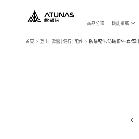
商品分類
機能推薦
首頁
登山│露營│健行│配件
防曬配件/防曬帽/袖套/頭