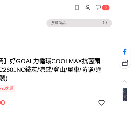
0
賽】好GOAL力循環COOLMAX抗菌頭
AC2601NC鐵灰/涼感/登山/單車/防曬/通
製)
790免運
00