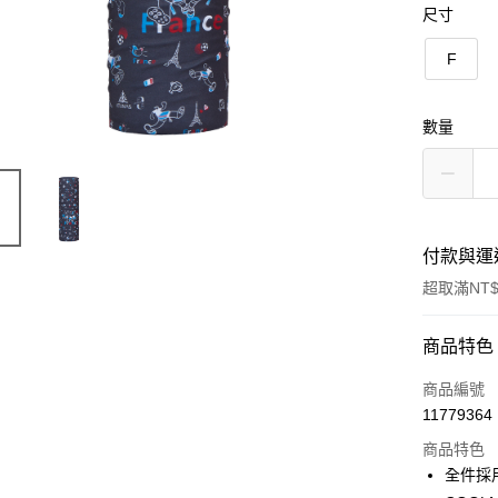
尺寸
F
數量
付款與運
超取滿NT$
付款方式
商品特色
信用卡一
商品編號
11779364
信用卡分
商品特色
3 期 
全件採
6 期 