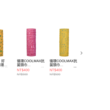
付款
式說明】
0，滿NT$790(含以上)免運費
項不併入電信帳單，「大哥付你分期」於每月結算日後寄送繳費提
訊連結打開帳單後，可選擇「超商條碼／台灣大直營門市／銀行轉
家取貨
付／iPASS MONEY」等通路繳費。
0，滿NT$790(含以上)免運費
項】
貨付款
係由「台灣大哥大股份有限公司」（以下簡稱本公司）所提供，讓
易時，得透過本服務購買商品或服務，並由商店將買賣／分期付
0，滿NT$790(含以上)免運費
金債權讓與本公司後，依約使用本公司帳單繳交帳款。
意付款使用「大哥付你分期」之契約關係目的，商店將以您的個人
爾富取貨
含姓名、電話或地址）提供予台灣大哥大進項蒐集、處理及利
0，滿NT$790(含以上)免運費
公司與您本人進行分期帳單所需資料之確認、核對及更正。
】好
循環COOLMAX抗
循環COOLMAX抗
瞬透冰紗無縫袖套
戶服務條款，請詳閱以下連結：
https://oppay.tw/userRule
付款
循環
菌頭巾
菌頭巾
(A1ACGZ01N灰/
AX抗菌頭
(A1ACGZ09NC桃
(A1ACGZ09NC陽
防曬/涼爽/抗夏涼
NT$400
NT$400
NT$650
0，滿NT$790(含以上)免運費
601NC
粉/登山/單車/防曬/
光黃/登山/單車/防
感/路跑/機車/單車
NT$500
NT$500
山/單車/
通勤/台灣製)
曬/通勤/台灣製)
登山/防曬配件)
1取貨
/台灣製)
0，滿NT$790(含以上)免運費
0，滿NT$790(含以上)免運費