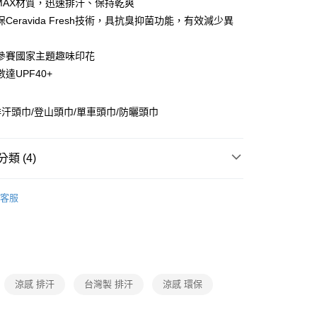
庫商業銀行
第一商業銀行
LMAX材質，迅速排汗、保持乾爽
業銀行
彰化商業銀行
Ceravida Fresh技術，具抗臭抑菌功能，有效減少異
庫商業銀行
第一商業銀行
付款
業儲蓄銀行
台北富邦商業銀行
業銀行
彰化商業銀行
華商業銀行
兆豐國際商業銀行
業儲蓄銀行
台北富邦商業銀行
參賽國家主題趣味印花
小企業銀行
台中商業銀行
華商業銀行
兆豐國際商業銀行
達UPF40+
台灣）商業銀行
華泰商業銀行
小企業銀行
台中商業銀行
業銀行
遠東國際商業銀行
台灣）商業銀行
華泰商業銀行
業銀行
永豐商業銀行
業銀行
遠東國際商業銀行
汗頭巾/登山頭巾/單車頭巾/防曬頭巾
業銀行
星展（台灣）商業銀行
業銀行
永豐商業銀行
y
際商業銀行
中國信託商業銀行
業銀行
星展（台灣）商業銀行
天信用卡公司
際商業銀行
中國信託商業銀行
類 (4)
天信用卡公司
分期
│健行│配件
防曬配件/防曬帽/袖套/頭巾
客服
配件
頭巾
你分期使用說明】
由台灣大哥大提供，台灣大哥大用戶可立即使用無須另外申請。
026限定商品
式選擇「大哥付你分期」，訂單成立後會自動跳轉到大哥付的交易
證手機門號後，選擇欲分期的期數、繳款截止日，確認付款後即
2026配件新品
。
准額度、可分期數及費用金額請依後續交易確認頁面所載為準。
涼感 排汗
台灣製 排汗
涼感 環保
立30分鐘內，如未前往確認交易或遇審核未通過，訂單將自動取
「轉專審核」未通過狀況，表示未達大哥付你分期系統評分，恕
評估內容。