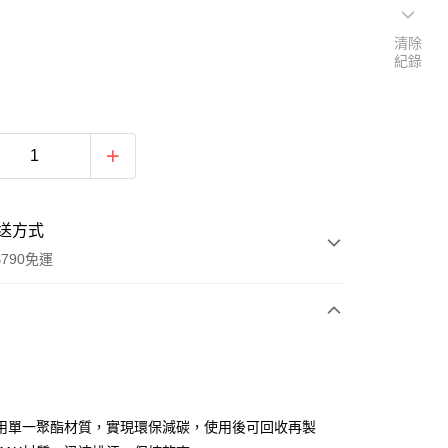
清除
紀錄
送方式
790免運
次付款
期付款
0 利率 每期
NT$166
21家銀行
用單一聚酯材質，實現環保減碳，使用後可回收再製
0 利率 每期
NT$83
21家銀行