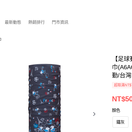
最新動態
熱銷排行
門市資訊
巾
【足球
巾(A6
勤/台灣
超取滿NT$
NT$5
顏色
鐵灰