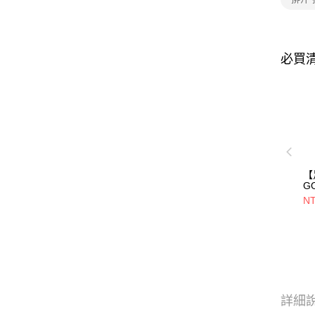
必買
【
G
C
NT
巾
深
車
製
詳細