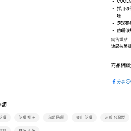
合作金
COO
華南商
採用環保
合作金
超商取貨
上海商
華南商
味
國泰世
LINE Pay
上海商
足球賽
臺灣中
國泰世
防曬係數
匯豐（
Apple Pay
臺灣中
聯邦商
銷售重點
匯豐（
悠遊付
元大商
聯邦商
涼感抗菌排
玉山商
元大商
Google Pa
台新國
玉山商
台灣樂
台新國
全盈+PAY
商品相關分
台灣樂
大哥付你
登山│露營
分享
相關說明
戶外包款/
【大哥付
ATM付款
1.本服務
足球盛事2
2.付款方
貨到付款
流程，驗
分類
新品上市
完成交易
3.實際核
防曬
防曬 排汗
涼感 防曬
登山 防曬
涼感 台灣製
4.訂單成
運送方式
消。如遇
無法說明
抗臭
排汗 印花