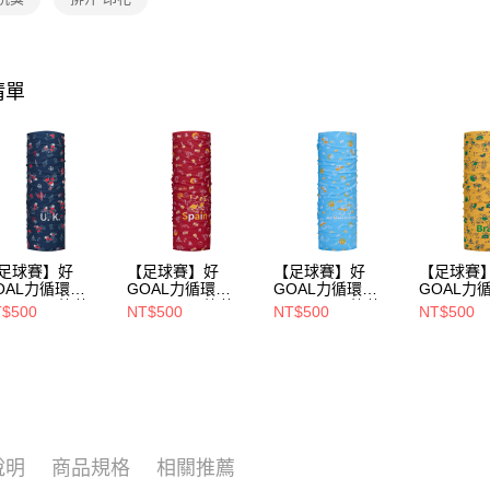
全家取貨
【繳款方
每筆NT$8
1.分期款
醒簡訊。
2.透過簡
付款後全
清單
帳／街口支
每筆NT$8
【注意事
萊爾富取
1.本服務
用戶於交
每筆NT$8
款買賣價
2.基於同
付款後萊
資料（包
每筆NT$8
用，由本
足球賽】好
【足球賽】好
【足球賽】好
【足球賽
3.完整用
7-11取貨
OAL力循環
GOAL力循環
GOAL力循環
GOAL力
OOLMAX抗菌頭
COOLMAX抗菌頭
COOLMAX抗菌頭
COOLM
$500
NT$500
NT$500
NT$500
每筆NT$8
(A6AC2601NC
巾(A6AC2601NC
巾(A6AC2601NC
巾(A6AC2
藍/涼感/登山/單
紅/涼感/登山/單車/
水藍/涼感/登山/單
黃/涼感/登
付款後7-1
/防曬/通勤/台灣
防曬/通勤/台灣製)
車/防曬/通勤/台灣
防曬/通勤
)
製)
每筆NT$8
新竹貨運
每筆NT$8
說明
商品規格
相關推薦