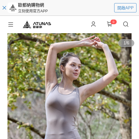
歐都納購物網
開啟APP
立刻使用官方APP
0
1
/
6