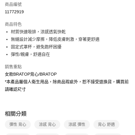
商品編號
信用卡分期付款
11772919
3 期 0 利率 每期
NT$383
21家銀行
商品特色
6 期 0 利率 每期
NT$191
21家銀行
合作金庫商業銀行
第一商業銀行
材質快速吸排，涼感透氣快乾
華南商業銀行
彰化商業銀行
合作金庫商業銀行
第一商業銀行
超商取貨付款
無縫設計減少摩擦，降低皮膚刺激，穿著更舒適
上海商業儲蓄銀行
台北富邦商業銀行
華南商業銀行
彰化商業銀行
國泰世華商業銀行
兆豐國際商業銀行
固定式罩杯，避免跑杯困擾
LINE Pay
上海商業儲蓄銀行
台北富邦商業銀行
臺灣中小企業銀行
台中商業銀行
彈性/親膚，舒適自在
國泰世華商業銀行
兆豐國際商業銀行
匯豐（台灣）商業銀行
華泰商業銀行
Apple Pay
臺灣中小企業銀行
台中商業銀行
聯邦商業銀行
遠東國際商業銀行
銷售重點
匯豐（台灣）商業銀行
華泰商業銀行
悠遊付
元大商業銀行
永豐商業銀行
女款BRATOP背心/BRATOP
聯邦商業銀行
遠東國際商業銀行
玉山商業銀行
星展（台灣）商業銀行
元大商業銀行
永豐商業銀行
*本產品屬個人衛生用品，除商品瑕疵外，恕不接受退換貨，購買前
Google Pay
台新國際商業銀行
中國信託商業銀行
玉山商業銀行
星展（台灣）商業銀行
請確認尺寸
台灣樂天信用卡公司
台新國際商業銀行
中國信託商業銀行
全盈+PAY
台灣樂天信用卡公司
大哥付你分期
相關說明
相關分類
【大哥付你分期使用說明】
ATM付款
1.本服務由台灣大哥大提供，台灣大哥大用戶可立即使用無須另外申請。
彈性 背心
涼感 背心
涼感 彈性
背心 舒適
2.付款方式選擇「大哥付你分期」，訂單成立後會自動跳轉到大哥付的交易
貨到付款