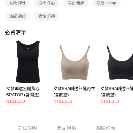
流程，驗證手機門號後，選擇欲分期的期數、繳款截止日，確認付款後即完
女款 彈性
罩杯 背心
背心 親膚
涼感 bratop
成交易。
3.實際核准額度、可分期數及費用金額請依後續交易確認頁面所載為準。
運送方式
4.訂單成立30分鐘內，如未前往確認交易或遇審核未通過，訂單將自動取
涼感 親膚
彈性 舒適
消。如遇「轉專審核」未通過狀況，表示未達大哥付你分期系統評分，恕無
全家取貨付款
法說明評估內容。
每筆NT$80，滿NT$790(含以上)免運費
必買清單
【繳款方式說明】
1.分期款項不併入電信帳單，「大哥付你分期」於每月結算日後寄送繳費提
付款後全家取貨
醒簡訊。
2.透過簡訊連結打開帳單後，可選擇「超商條碼／台灣大直營門市／銀行轉
每筆NT$80，滿NT$790(含以上)免運費
帳／街口支付／iPASS MONEY」等通路繳費。
萊爾富取貨付款
【注意事項】
每筆NT$80，滿NT$790(含以上)免運費
1.本服務係由「台灣大哥大股份有限公司」（以下簡稱本公司）所提供，讓
用戶於交易時，得透過本服務購買商品或服務，並由商店將買賣／分期付款
買賣價金債權讓與本公司後，依約使用本公司帳單繳交帳款。
付款後萊爾富取貨
2.基於同意付款使用「大哥付你分期」之契約關係目的，商店將以您的個人
女款瞬透無縫背心
女款BRA瞬透無縫內衣
女款BRA瞬透無
每筆NT$80，滿NT$790(含以上)免運費
資料（包含姓名、電話或地址）提供予台灣大哥大進項蒐集、處理及利用，
BRATOP (含胸墊)
(含胸墊)
(含胸墊)
由本公司與您本人進行分期帳單所需資料之確認、核對及更正。
7-11取貨付款
(A2UCHH02W黑/透氣
(A2UCHH01W灰卡/透
(A2UCHH01W黑
NT$1,150
NT$1,350
NT$1,350
3.完整用戶服務條款，請詳閱以下連結：
https://oppay.tw/userRule
排汗/BRATOP 罩杯式
氣排汗/無鋼圈內衣/美
排汗/無鋼圈內衣/
每筆NT$80，滿NT$790(含以上)免運費
背心/涼感/彈性/親膚/台
胸/涼感/可調式肩帶/彈
涼感/可調式肩帶/
付款後7-11取貨
灣製)
性/親膚/台灣製)
親膚/台灣製)
每筆NT$80，滿NT$790(含以上)免運費
詳細說明
商品規格
相關推薦