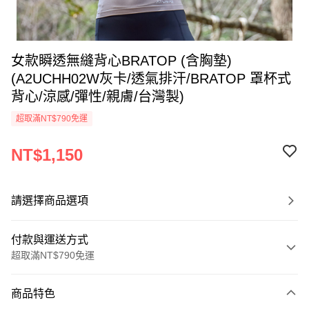
女款瞬透無縫背心BRATOP (含胸墊)
(A2UCHH02W灰卡/透氣排汗/BRATOP 罩杯式
背心/涼感/彈性/親膚/台灣製)
超取滿NT$790免運
NT$1,150
請選擇商品選項
付款與運送方式
超取滿NT$790免運
付款方式
商品特色
信用卡一次付款