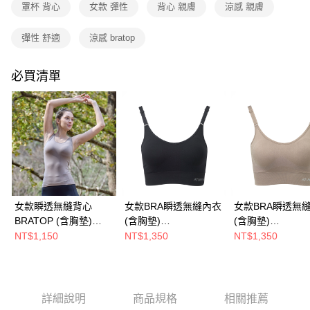
流程，驗證手機門號後，選擇欲分期的期數、繳款截止日，確認付款後即完
罩杯 背心
女款 彈性
背心 親膚
涼感 親膚
成交易。
3.實際核准額度、可分期數及費用金額請依後續交易確認頁面所載為準。
運送方式
4.訂單成立30分鐘內，如未前往確認交易或遇審核未通過，訂單將自動取
彈性 舒適
涼感 bratop
消。如遇「轉專審核」未通過狀況，表示未達大哥付你分期系統評分，恕無
全家取貨付款
法說明評估內容。
每筆NT$80，滿NT$790(含以上)免運費
必買清單
【繳款方式說明】
1.分期款項不併入電信帳單，「大哥付你分期」於每月結算日後寄送繳費提
付款後全家取貨
醒簡訊。
2.透過簡訊連結打開帳單後，可選擇「超商條碼／台灣大直營門市／銀行轉
每筆NT$80，滿NT$790(含以上)免運費
帳／街口支付／iPASS MONEY」等通路繳費。
萊爾富取貨付款
【注意事項】
每筆NT$80，滿NT$790(含以上)免運費
1.本服務係由「台灣大哥大股份有限公司」（以下簡稱本公司）所提供，讓
用戶於交易時，得透過本服務購買商品或服務，並由商店將買賣／分期付款
買賣價金債權讓與本公司後，依約使用本公司帳單繳交帳款。
付款後萊爾富取貨
2.基於同意付款使用「大哥付你分期」之契約關係目的，商店將以您的個人
女款瞬透無縫背心
女款BRA瞬透無縫內衣
女款BRA瞬透無
每筆NT$80，滿NT$790(含以上)免運費
資料（包含姓名、電話或地址）提供予台灣大哥大進項蒐集、處理及利用，
BRATOP (含胸墊)
(含胸墊)
(含胸墊)
由本公司與您本人進行分期帳單所需資料之確認、核對及更正。
7-11取貨付款
(A2UCHH02W灰卡/透
(A2UCHH01W黑/透氣
(A2UCHH01W灰
NT$1,150
NT$1,350
NT$1,350
3.完整用戶服務條款，請詳閱以下連結：
https://oppay.tw/userRule
氣排汗/BRATOP 罩杯
排汗/無鋼圈內衣/美胸/
氣排汗/無鋼圈內衣
每筆NT$80，滿NT$790(含以上)免運費
式背心/涼感/彈性/親膚/
涼感/可調式肩帶/彈性/
胸/涼感/可調式肩
付款後7-11取貨
台灣製)
親膚/台灣製)
性/親膚/台灣製)
每筆NT$80，滿NT$790(含以上)免運費
詳細說明
商品規格
相關推薦