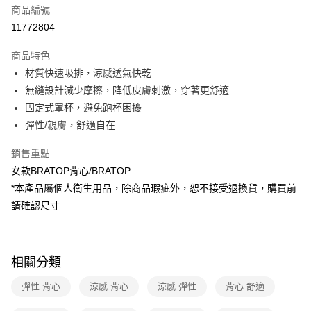
商品編號
信用卡分期付款
11772804
3 期 0 利率 每期
NT$383
21家銀行
商品特色
6 期 0 利率 每期
NT$191
21家銀行
合作金庫商業銀行
第一商業銀行
材質快速吸排，涼感透氣快乾
華南商業銀行
彰化商業銀行
合作金庫商業銀行
第一商業銀行
超商取貨付款
無縫設計減少摩擦，降低皮膚刺激，穿著更舒適
上海商業儲蓄銀行
台北富邦商業銀行
華南商業銀行
彰化商業銀行
國泰世華商業銀行
兆豐國際商業銀行
固定式罩杯，避免跑杯困擾
LINE Pay
上海商業儲蓄銀行
台北富邦商業銀行
臺灣中小企業銀行
台中商業銀行
彈性/親膚，舒適自在
國泰世華商業銀行
兆豐國際商業銀行
匯豐（台灣）商業銀行
華泰商業銀行
Apple Pay
臺灣中小企業銀行
台中商業銀行
聯邦商業銀行
遠東國際商業銀行
銷售重點
匯豐（台灣）商業銀行
華泰商業銀行
悠遊付
元大商業銀行
永豐商業銀行
女款BRATOP背心/BRATOP
聯邦商業銀行
遠東國際商業銀行
玉山商業銀行
星展（台灣）商業銀行
元大商業銀行
永豐商業銀行
*本產品屬個人衛生用品，除商品瑕疵外，恕不接受退換貨，購買前
Google Pay
台新國際商業銀行
中國信託商業銀行
玉山商業銀行
星展（台灣）商業銀行
請確認尺寸
台灣樂天信用卡公司
台新國際商業銀行
中國信託商業銀行
全盈+PAY
台灣樂天信用卡公司
大哥付你分期
相關說明
相關分類
【大哥付你分期使用說明】
ATM付款
1.本服務由台灣大哥大提供，台灣大哥大用戶可立即使用無須另外申請。
彈性 背心
涼感 背心
涼感 彈性
背心 舒適
2.付款方式選擇「大哥付你分期」，訂單成立後會自動跳轉到大哥付的交易
貨到付款