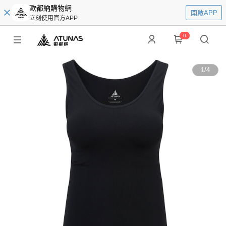
歐都納購物網
開啟APP
立刻使用官方APP
0
1
/
4