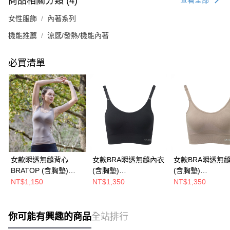
商品相關分類 (4)
查看全部
女性服飾
內著系列
機能推薦
涼感/發熱/機能內著
必買清單
女款瞬透無縫背心
女款BRA瞬透無縫內衣
女款BRA瞬透無
BRATOP (含胸墊)
(含胸墊)
(含胸墊)
(A2UCHH02W灰卡/透
(A2UCHH01W黑/透氣
(A2UCHH01W灰
NT$1,150
NT$1,350
NT$1,350
氣排汗/BRATOP 罩杯
排汗/無鋼圈內衣/美胸/
氣排汗/無鋼圈內衣
式背心/涼感/彈性/親膚/
涼感/可調式肩帶/彈性/
胸/涼感/可調式肩
台灣製)
親膚/台灣製)
性/親膚/台灣製)
你可能有興趣的商品
全站排行