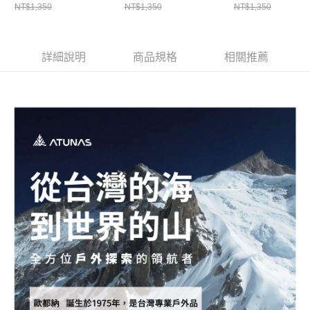
NT$1,350
NT$1,350
NT$1,350
國印花/快乾排汗衣/運
國印花/快乾排汗衣/運
牙印花/快乾排汗衣
新竹貨運
動休閒/中性款/男女共
動休閒/中性款/男女共
動休閒/中性款/男
穿)
穿)
穿)
每筆NT$80，滿NT$790(含以上)免運費
詳細說明
商品規格
相關推薦
澎湖金門
每筆NT$200
付款後門市自取
每筆NT$80，滿NT$790(含以上)免運費
宅配貨到付款
每筆NT$130，滿NT$2,000(含以上)免運費