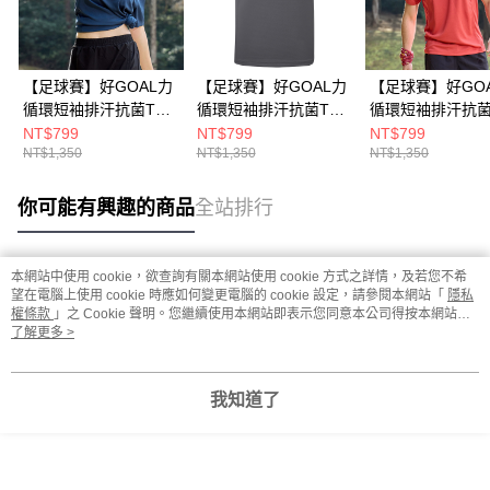
【足球賽】好GOAL力
【足球賽】好GOAL力
【足球賽】好GO
循環短袖排汗抗菌T恤
循環短袖排汗抗菌T恤
循環短袖排汗抗菌
(A6TS2601NC深藍/英
(A6TS2601NC鐵灰/法
(A6TS2601NC
NT$799
NT$799
NT$799
NT$1,350
NT$1,350
NT$1,350
國印花/快乾排汗衣/運
國印花/快乾排汗衣/運
牙印花/快乾排汗衣
動休閒/中性款/男女共
動休閒/中性款/男女共
動休閒/中性款/男
穿)
穿)
穿)
你可能有興趣的商品
全站排行
本網站中使用 cookie，欲查詢有關本網站使用 cookie 方式之詳情，及若您不希
熱門標籤
望在電腦上使用 cookie 時應如何變更電腦的 cookie 設定，請參閱本網站「
隱私
權條款
」之 Cookie 聲明。您繼續使用本網站即表示您同意本公司得按本網站使
用條款之 Cookie 聲明使用 cookie。
了解更多 >
我知道了