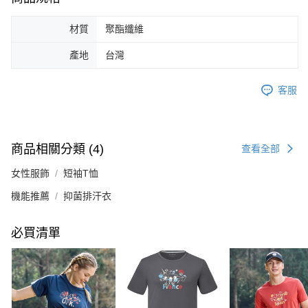
材質
聚酯纖維
產地
台灣
客服
商品相關分類 (4)
查看全部
女性服飾
短袖T恤
機能推薦
抑菌排汗衣
必買清單