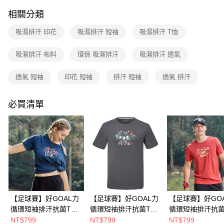
貨到付款
流程，驗證手機門號後，選擇欲分期的期數、繳款截止日，確認付款後即完
相關分類
成交易。
3.實際核准額度、可分期數及費用金額請依後續交易確認頁面所載為準。
運送方式
吸濕排汗 印花
吸濕排汗 短袖
吸濕排汗 T恤
4.訂單成立30分鐘內，如未前往確認交易或遇審核未通過，訂單將自動取
消。如遇「轉專審核」未通過狀況，表示未達大哥付你分期系統評分，恕無
全家取貨付款
法說明評估內容。
吸濕排汗 布料
環保 吸濕排汗
吸濕排汗 透氣
每筆NT$80，滿NT$790(含以上)免運費
【繳款方式說明】
1.分期款項不併入電信帳單，「大哥付你分期」於每月結算日後寄送繳費提
透氣 短袖
印花 短袖
排汗 短袖
透氣 排汗
付款後全家取貨
醒簡訊。
2.透過簡訊連結打開帳單後，可選擇「超商條碼／台灣大直營門市／銀行轉
每筆NT$80，滿NT$790(含以上)免運費
帳／街口支付／iPASS MONEY」等通路繳費。
必買清單
萊爾富取貨付款
【注意事項】
每筆NT$80，滿NT$790(含以上)免運費
1.本服務係由「台灣大哥大股份有限公司」（以下簡稱本公司）所提供，讓
用戶於交易時，得透過本服務購買商品或服務，並由商店將買賣／分期付款
買賣價金債權讓與本公司後，依約使用本公司帳單繳交帳款。
付款後萊爾富取貨
2.基於同意付款使用「大哥付你分期」之契約關係目的，商店將以您的個人
每筆NT$80，滿NT$790(含以上)免運費
資料（包含姓名、電話或地址）提供予台灣大哥大進項蒐集、處理及利用，
由本公司與您本人進行分期帳單所需資料之確認、核對及更正。
7-11取貨付款
3.完整用戶服務條款，請詳閱以下連結：
https://oppay.tw/userRule
每筆NT$80，滿NT$790(含以上)免運費
【足球賽】好GOAL力
【足球賽】好GOAL力
【足球賽】好GO
付款後7-11取貨
循環短袖排汗抗菌T恤
循環短袖排汗抗菌T恤
循環短袖排汗抗菌
(A6TS2601NC深藍/英
(A6TS2601NC鐵灰/法
(A6TS2601NC
NT$799
NT$799
NT$799
每筆NT$80，滿NT$790(含以上)免運費