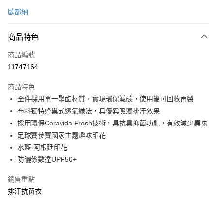
信用卡一次付款
歐都納
信用卡分期付款
3 期 0 利率 每期
NT$266
21家銀行
商品特色
6 期 0 利率 每期
NT$133
21家銀行
合作金庫商業銀行
第一商業銀行
商品編號
華南商業銀行
彰化商業銀行
合作金庫商業銀行
第一商業銀行
11747164
超商取貨付款
上海商業儲蓄銀行
台北富邦商業銀行
華南商業銀行
彰化商業銀行
國泰世華商業銀行
兆豐國際商業銀行
LINE Pay
上海商業儲蓄銀行
台北富邦商業銀行
商品特色
臺灣中小企業銀行
台中商業銀行
國泰世華商業銀行
兆豐國際商業銀行
全件採用單一聚酯材質，實現環保減碳，使用後可回收再製
匯豐（台灣）商業銀行
華泰商業銀行
Apple Pay
臺灣中小企業銀行
台中商業銀行
布料獨特蜂巢式透氣織法，具優異吸濕排汗效果
聯邦商業銀行
遠東國際商業銀行
匯豐（台灣）商業銀行
華泰商業銀行
悠遊付
元大商業銀行
永豐商業銀行
採用環保Ceravida Fresh技術，具抗臭抑菌功能，有效減少異味
聯邦商業銀行
遠東國際商業銀行
玉山商業銀行
星展（台灣）商業銀行
足球賽參賽國家主題趣味印花
元大商業銀行
永豐商業銀行
Google Pay
台新國際商業銀行
中國信託商業銀行
玉山商業銀行
星展（台灣）商業銀行
水藍-阿根廷印花
台灣樂天信用卡公司
台新國際商業銀行
中國信託商業銀行
全盈+PAY
防曬係數達UPF50+
台灣樂天信用卡公司
大哥付你分期
銷售重點
相關說明
排汗抗菌衣
【大哥付你分期使用說明】
ATM付款
1.本服務由台灣大哥大提供，台灣大哥大用戶可立即使用無須另外申請。
2.付款方式選擇「大哥付你分期」，訂單成立後會自動跳轉到大哥付的交易