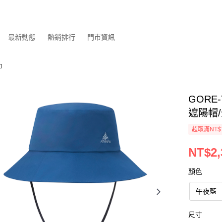
最新動態
熱銷排行
門市資訊
巾
GORE
遮陽帽/
超取滿NT$
NT$2,
顏色
午夜藍
尺寸