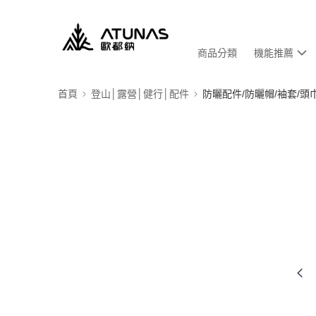
商品分類
機能推薦
首頁
登山│露營│健行│配件
防曬配件/防曬帽/袖套/頭