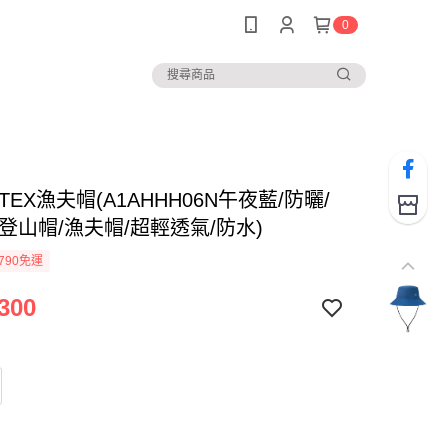
0
-TEX漁夫帽(A1AHHH06N午夜藍/防曬/
登山帽/漁夫帽/超輕透氣/防水)
790免運
300