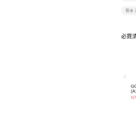
防水
必買
G
(
藍
NT
山
透