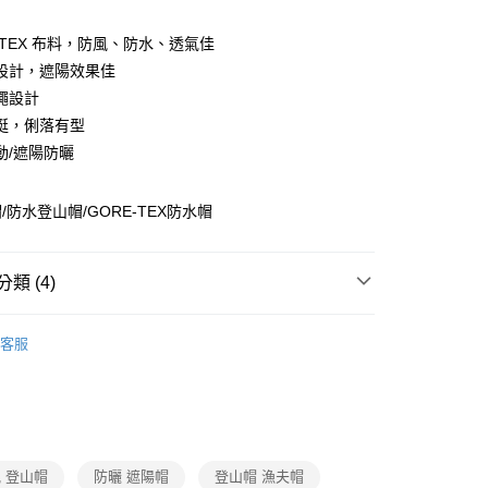
庫商業銀行
第一商業銀行
付款
業儲蓄銀行
台北富邦商業銀行
業銀行
彰化商業銀行
華商業銀行
兆豐國際商業銀行
-TEX 布料，防風、防水、透氣佳
業儲蓄銀行
台北富邦商業銀行
小企業銀行
台中商業銀行
設計，遮陽效果佳
華商業銀行
兆豐國際商業銀行
台灣）商業銀行
華泰商業銀行
小企業銀行
台中商業銀行
繩設計
業銀行
遠東國際商業銀行
台灣）商業銀行
華泰商業銀行
挺，俐落有型
業銀行
永豐商業銀行
業銀行
遠東國際商業銀行
動/遮陽防曬
業銀行
星展（台灣）商業銀行
業銀行
永豐商業銀行
y
際商業銀行
中國信託商業銀行
業銀行
星展（台灣）商業銀行
天信用卡公司
際商業銀行
中國信託商業銀行
/防水登山帽/GORE-TEX防水帽
天信用卡公司
分期
類 (4)
你分期使用說明】
由台灣大哥大提供，台灣大哥大用戶可立即使用無須另外申請。
│健行│配件
防曬配件/防曬帽/袖套/頭巾
式選擇「大哥付你分期」，訂單成立後會自動跳轉到大哥付的交易
客服
證手機門號後，選擇欲分期的期數、繳款截止日，確認付款後即
Gore-TEX®防水
。
准額度、可分期數及費用金額請依後續交易確認頁面所載為準。
配件
帽子
立30分鐘內，如未前往確認交易或遇審核未通過，訂單將自動取
2026配件新品
「轉專審核」未通過狀況，表示未達大哥付你分期系統評分，恕
評估內容。
付款
式說明】
 登山帽
防曬 遮陽帽
登山帽 漁夫帽