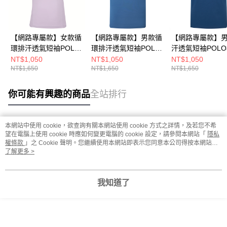
【網路專屬款】女款循
【網路專屬款】男款循
【網路專屬款】
環排汗透氣短袖POLO
環排汗透氣短袖POLO
汗透氣短袖POL
衫(A8PS2615WC淺紫/
衫(A8PS2613MC深藍/
(A8PS2612M深
NT$1,050
NT$1,050
NT$1,050
NT$1,650
NT$1,650
NT$1,650
吸溼排汗/修身版)
吸溼排汗/素面簡約)
溼排汗/素面簡約)
你可能有興趣的商品
全站排行
本網站中使用 cookie，欲查詢有關本網站使用 cookie 方式之詳情，及若您不希
熱門標籤
望在電腦上使用 cookie 時應如何變更電腦的 cookie 設定，請參閱本網站「
隱私
權條款
」之 Cookie 聲明。您繼續使用本網站即表示您同意本公司得按本網站使
用條款之 Cookie 聲明使用 cookie。
了解更多 >
我知道了