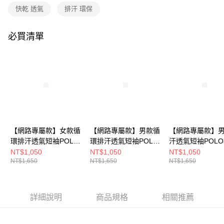
成交易。
快乾 透氣
排汗 環保
3.實際核准額度、可分期數及費用金額請依後續交易確認頁面所載為準。
運送方式
4.訂單成立30分鐘內，如未前往確認交易或遇審核未通過，訂單將自動取
消。如遇「轉專審核」未通過狀況，表示未達大哥付你分期系統評分，恕無
全家取貨付款
必買清單
法說明評估內容。
每筆NT$80，滿NT$790(含以上)免運費
【繳款方式說明】
1.分期款項不併入電信帳單，「大哥付你分期」於每月結算日後寄送繳費提
付款後全家取貨
醒簡訊。
2.透過簡訊連結打開帳單後，可選擇「超商條碼／台灣大直營門市／銀行轉
每筆NT$80，滿NT$790(含以上)免運費
帳／街口支付／iPASS MONEY」等通路繳費。
萊爾富取貨付款
【注意事項】
每筆NT$80，滿NT$790(含以上)免運費
1.本服務係由「台灣大哥大股份有限公司」（以下簡稱本公司）所提供，讓
用戶於交易時，得透過本服務購買商品或服務，並由商店將買賣／分期付款
買賣價金債權讓與本公司後，依約使用本公司帳單繳交帳款。
付款後萊爾富取貨
【網路專屬款】女款循
【網路專屬款】男款循
【網路專屬款】
2.基於同意付款使用「大哥付你分期」之契約關係目的，商店將以您的個人
環排汗透氣短袖POLO
環排汗透氣短袖POLO
汗透氣短袖POL
每筆NT$80，滿NT$790(含以上)免運費
資料（包含姓名、電話或地址）提供予台灣大哥大進項蒐集、處理及利用，
衫(A8PS2615WC淺紫/
衫(A8PS2613MC深藍/
(A8PS2612M深
NT$1,050
NT$1,050
NT$1,050
由本公司與您本人進行分期帳單所需資料之確認、核對及更正。
NT$1,650
NT$1,650
NT$1,650
吸溼排汗/修身版)
吸溼排汗/素面簡約)
溼排汗/素面簡約)
7-11取貨付款
3.完整用戶服務條款，請詳閱以下連結：
https://oppay.tw/userRule
每筆NT$80，滿NT$790(含以上)免運費
付款後7-11取貨
詳細說明
商品規格
相關推薦
每筆NT$80，滿NT$790(含以上)免運費