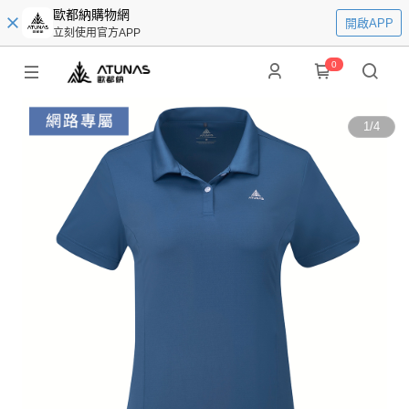
歐都納購物網
開啟APP
立刻使用官方APP
0
1
/
4