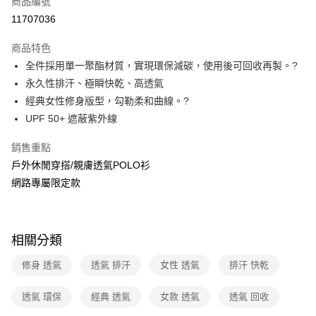
商品編號
信用卡分期付款
11707036
3 期 0 利率 每期
NT$350
21家銀行
商品特色
6 期 0 利率 每期
NT$175
21家銀行
合作金庫商業銀行
第一商業銀行
全件採用單一聚酯材質，實現環保減碳，使用後可回收再製。?
華南商業銀行
彰化商業銀行
合作金庫商業銀行
第一商業銀行
超商取貨付款
永久性排汗、極瞬快乾、高透氣
上海商業儲蓄銀行
台北富邦商業銀行
華南商業銀行
彰化商業銀行
國泰世華商業銀行
兆豐國際商業銀行
經典女性修身版型，勾勒柔和曲線。?
LINE Pay
上海商業儲蓄銀行
台北富邦商業銀行
臺灣中小企業銀行
台中商業銀行
UPF 50+ 遮蔽紫外線
國泰世華商業銀行
兆豐國際商業銀行
匯豐（台灣）商業銀行
華泰商業銀行
Apple Pay
臺灣中小企業銀行
台中商業銀行
聯邦商業銀行
遠東國際商業銀行
銷售重點
匯豐（台灣）商業銀行
華泰商業銀行
悠遊付
元大商業銀行
永豐商業銀行
戶外休閒穿搭/親膚透氣POLO衫
聯邦商業銀行
遠東國際商業銀行
玉山商業銀行
星展（台灣）商業銀行
元大商業銀行
永豐商業銀行
網路專屬限定款
Google Pay
台新國際商業銀行
中國信託商業銀行
玉山商業銀行
星展（台灣）商業銀行
台灣樂天信用卡公司
台新國際商業銀行
中國信託商業銀行
全盈+PAY
台灣樂天信用卡公司
大哥付你分期
相關分類
相關說明
修身 透氣
透氣 排汗
女性 透氣
排汗 快乾
【大哥付你分期使用說明】
ATM付款
1.本服務由台灣大哥大提供，台灣大哥大用戶可立即使用無須另外申請。
2.付款方式選擇「大哥付你分期」，訂單成立後會自動跳轉到大哥付的交易
透氣 環保
經典 透氣
女款 透氣
透氣 回收
貨到付款
流程，驗證手機門號後，選擇欲分期的期數、繳款截止日，確認付款後即完