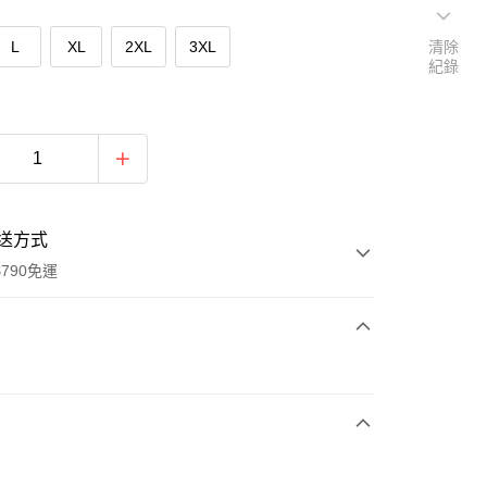
L
XL
2XL
3XL
清除
紀錄
送方式
790免運
次付款
期付款
0 利率 每期
NT$520
21家銀行
0 利率 每期
NT$260
21家銀行
庫商業銀行
第一商業銀行