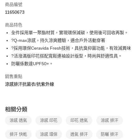
商品編號
信用卡分期付款
11650673
3 期 0 利率 每期
NT$650
21家銀行
商品特色
6 期 0 利率 每期
NT$325
21家銀行
合作金庫商業銀行
第一商業銀行
全件採用單一聚酯材質，實現環保減碳，使用後可回收再製。
華南商業銀行
彰化商業銀行
合作金庫商業銀行
第一商業銀行
超商取貨付款
?Q-max涼感，持久涼爽體驗，適合戶外活動穿著
上海商業儲蓄銀行
台北富邦商業銀行
華南商業銀行
彰化商業銀行
國泰世華商業銀行
兆豐國際商業銀行
?採用環保Ceravida Fresh技術，具抗臭抑菌功能，有效減異味
LINE Pay
上海商業儲蓄銀行
台北富邦商業銀行
臺灣中小企業銀行
台中商業銀行
?活潑滿版印花搭配寬鬆連袖設計版型，時尚與舒適性具。
國泰世華商業銀行
兆豐國際商業銀行
匯豐（台灣）商業銀行
華泰商業銀行
Apple Pay
臺灣中小企業銀行
台中商業銀行
防曬係數達UPF50+。
聯邦商業銀行
遠東國際商業銀行
匯豐（台灣）商業銀行
華泰商業銀行
悠遊付
元大商業銀行
永豐商業銀行
銷售重點
聯邦商業銀行
遠東國際商業銀行
玉山商業銀行
星展（台灣）商業銀行
元大商業銀行
永豐商業銀行
涼感排汗抗菌衣/抗紫外線
Google Pay
台新國際商業銀行
中國信託商業銀行
玉山商業銀行
星展（台灣）商業銀行
台灣樂天信用卡公司
台新國際商業銀行
中國信託商業銀行
全盈+PAY
台灣樂天信用卡公司
大哥付你分期
相關分類
相關說明
涼感 透氣
涼感 印花
印花 透氣
涼感 排汗
【大哥付你分期使用說明】
ATM付款
1.本服務由台灣大哥大提供，台灣大哥大用戶可立即使用無須另外申請。
2.付款方式選擇「大哥付你分期」，訂單成立後會自動跳轉到大哥付的交易
排汗 快乾
涼感 環保
透氣 排汗
防曬 排汗
貨到付款