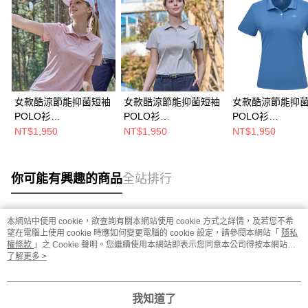
女款酷涼節能抑菌短袖
女款酷涼節能抑菌短袖
女款酷涼節能抑
POLO衫
POLO衫
POLO衫
(A1PS2605WC印花淺
(A1PS2604WC印花米
(A1PS2605WC
NT$1,950
NT$1,950
NT$1,950
粉/涼感透氣/抑菌抗臭/
灰/涼感透氣/抑菌抗臭/
感透氣/抑菌抗臭/
快乾排汗/抗紫外線)
快乾排汗/抗紫外線)
排汗/抗紫外線)
你可能有興趣的商品
全站排行
本網站中使用 cookie，欲查詢有關本網站使用 cookie 方式之詳情，及若您不希
熱門標籤
望在電腦上使用 cookie 時應如何變更電腦的 cookie 設定，請參閱本網站「
隱私
權條款
」之 Cookie 聲明。您繼續使用本網站即表示您同意本公司得按本網站使
用條款之 Cookie 聲明使用 cookie。
了解更多 >
我知道了