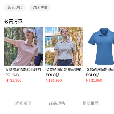
流程，驗證手機門號後，選擇欲分期的期數、繳款截止日，確認付款後即完
成交易。
透氣 環保
涼感 防曬
3.實際核准額度、可分期數及費用金額請依後續交易確認頁面所載為準。
運送方式
4.訂單成立30分鐘內，如未前往確認交易或遇審核未通過，訂單將自動取
消。如遇「轉專審核」未通過狀況，表示未達大哥付你分期系統評分，恕無
全家取貨付款
必買清單
法說明評估內容。
每筆NT$80，滿NT$790(含以上)免運費
【繳款方式說明】
1.分期款項不併入電信帳單，「大哥付你分期」於每月結算日後寄送繳費提
付款後全家取貨
醒簡訊。
2.透過簡訊連結打開帳單後，可選擇「超商條碼／台灣大直營門市／銀行轉
每筆NT$80，滿NT$790(含以上)免運費
帳／街口支付／iPASS MONEY」等通路繳費。
萊爾富取貨付款
【注意事項】
每筆NT$80，滿NT$790(含以上)免運費
1.本服務係由「台灣大哥大股份有限公司」（以下簡稱本公司）所提供，讓
用戶於交易時，得透過本服務購買商品或服務，並由商店將買賣／分期付款
買賣價金債權讓與本公司後，依約使用本公司帳單繳交帳款。
付款後萊爾富取貨
女款酷涼節能抑菌短袖
女款酷涼節能抑菌短袖
女款酷涼節能抑
2.基於同意付款使用「大哥付你分期」之契約關係目的，商店將以您的個人
POLO衫
POLO衫
POLO衫
每筆NT$80，滿NT$790(含以上)免運費
資料（包含姓名、電話或地址）提供予台灣大哥大進項蒐集、處理及利用，
(A1PS2605WC印花淺
(A1PS2604WC印花米
(A1PS2605WC
NT$1,950
NT$1,950
NT$1,950
由本公司與您本人進行分期帳單所需資料之確認、核對及更正。
粉/涼感透氣/抑菌抗臭/
灰/涼感透氣/抑菌抗臭/
感透氣/抑菌抗臭/
7-11取貨付款
3.完整用戶服務條款，請詳閱以下連結：
https://oppay.tw/userRule
快乾排汗/抗紫外線)
快乾排汗/抗紫外線)
排汗/抗紫外線)
每筆NT$80，滿NT$790(含以上)免運費
付款後7-11取貨
詳細說明
商品規格
相關推薦
每筆NT$80，滿NT$790(含以上)免運費