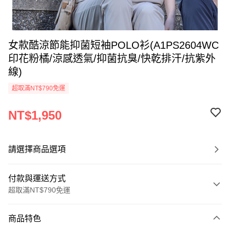
女款酷涼節能抑菌短袖POLO衫(A1PS2604WC
印花粉橘/涼感透氣/抑菌抗臭/快乾排汗/抗紫外
線)
超取滿NT$790免運
NT$1,950
請選擇商品選項
付款與運送方式
超取滿NT$790免運
付款方式
商品特色
信用卡一次付款