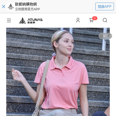
歐都納購物網
開啟APP
立刻使用官方APP
0
1
/
7