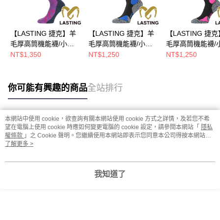
【LASTING 捷克】羊
【LASTING 捷克】羊
【LASTING 捷
毛厚高筒機能襪/小腿
毛厚高筒機能襪/小腿
毛厚高筒機能襪/
襪/滑雪襪/膝下襪(LT-
襪/滑雪襪/膝下襪(LT-
襪/滑雪襪/膝下襪(
NT$1,350
NT$1,250
NT$1,250
SSU藍桃/透氣/排汗/舒
SWC黑藍/透氣/排汗/舒
SWC黑桃/透氣/排
適/美麗諾/滑雪/保暖)
適/美麗諾/滑雪/保暖)
適/美麗諾/滑雪/保
你可能有興趣的商品
全站排行
本網站中使用 cookie，欲查詢有關本網站使用 cookie 方式之詳情，及若您不希
熱門標籤
望在電腦上使用 cookie 時應如何變更電腦的 cookie 設定，請參閱本網站「
隱私
權條款
」之 Cookie 聲明。您繼續使用本網站即表示您同意本公司得按本網站使
用條款之 Cookie 聲明使用 cookie。
了解更多 >
我知道了