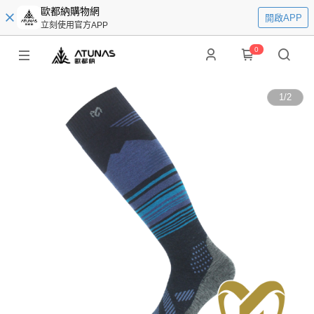
歐都納購物網
開啟APP
立刻使用官方APP
0
1
/
2