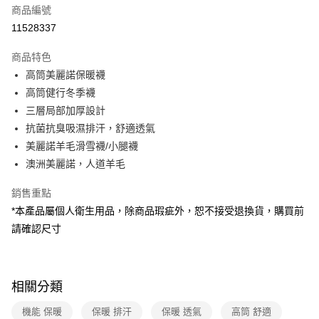
商品編號
信用卡分期付款
11528337
3 期 0 利率 每期
NT$450
21家銀行
商品特色
6 期 0 利率 每期
NT$225
21家銀行
合作金庫商業銀行
第一商業銀行
高筒美麗諾保暖襪
華南商業銀行
彰化商業銀行
合作金庫商業銀行
第一商業銀行
超商取貨付款
高筒健行冬季襪
上海商業儲蓄銀行
台北富邦商業銀行
華南商業銀行
彰化商業銀行
國泰世華商業銀行
兆豐國際商業銀行
三層局部加厚設計
LINE Pay
上海商業儲蓄銀行
台北富邦商業銀行
臺灣中小企業銀行
台中商業銀行
抗菌抗臭吸濕排汗，舒適透氣
國泰世華商業銀行
兆豐國際商業銀行
匯豐（台灣）商業銀行
華泰商業銀行
Apple Pay
臺灣中小企業銀行
台中商業銀行
美麗諾羊毛滑雪襪/小腿襪
聯邦商業銀行
遠東國際商業銀行
匯豐（台灣）商業銀行
華泰商業銀行
澳洲美麗諾，人道羊毛
悠遊付
元大商業銀行
永豐商業銀行
聯邦商業銀行
遠東國際商業銀行
玉山商業銀行
星展（台灣）商業銀行
元大商業銀行
永豐商業銀行
銷售重點
Google Pay
台新國際商業銀行
中國信託商業銀行
玉山商業銀行
星展（台灣）商業銀行
*本產品屬個人衛生用品，除商品瑕疵外，恕不接受退換貨，購買前
台灣樂天信用卡公司
台新國際商業銀行
中國信託商業銀行
全盈+PAY
請確認尺寸
台灣樂天信用卡公司
大哥付你分期
相關說明
【大哥付你分期使用說明】
相關分類
ATM付款
1.本服務由台灣大哥大提供，台灣大哥大用戶可立即使用無須另外申請。
2.付款方式選擇「大哥付你分期」，訂單成立後會自動跳轉到大哥付的交易
機能 保暖
保暖 排汗
保暖 透氣
高筒 舒適
貨到付款