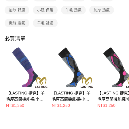
流程，驗證手機門號後，選擇欲分期的期數、繳款截止日，確認付款後即完
成交易。
加厚 舒適
小腿 保暖
羊毛 透氣
加厚 透氣
3.實際核准額度、可分期數及費用金額請依後續交易確認頁面所載為準。
運送方式
4.訂單成立30分鐘內，如未前往確認交易或遇審核未通過，訂單將自動取
消。如遇「轉專審核」未通過狀況，表示未達大哥付你分期系統評分，恕無
全家取貨付款
機能 透氣
羊毛 舒適
法說明評估內容。
每筆NT$80，滿NT$790(含以上)免運費
【繳款方式說明】
1.分期款項不併入電信帳單，「大哥付你分期」於每月結算日後寄送繳費提
必買清單
付款後全家取貨
醒簡訊。
2.透過簡訊連結打開帳單後，可選擇「超商條碼／台灣大直營門市／銀行轉
每筆NT$80，滿NT$790(含以上)免運費
帳／街口支付／iPASS MONEY」等通路繳費。
萊爾富取貨付款
【注意事項】
每筆NT$80，滿NT$790(含以上)免運費
1.本服務係由「台灣大哥大股份有限公司」（以下簡稱本公司）所提供，讓
用戶於交易時，得透過本服務購買商品或服務，並由商店將買賣／分期付款
買賣價金債權讓與本公司後，依約使用本公司帳單繳交帳款。
付款後萊爾富取貨
2.基於同意付款使用「大哥付你分期」之契約關係目的，商店將以您的個人
每筆NT$80，滿NT$790(含以上)免運費
資料（包含姓名、電話或地址）提供予台灣大哥大進項蒐集、處理及利用，
【LASTING 捷克】羊
【LASTING 捷克】羊
【LASTING 捷
由本公司與您本人進行分期帳單所需資料之確認、核對及更正。
7-11取貨付款
3.完整用戶服務條款，請詳閱以下連結：
https://oppay.tw/userRule
毛厚高筒機能襪/小腿
毛厚高筒機能襪/小腿
毛厚高筒機能襪/
每筆NT$80，滿NT$790(含以上)免運費
襪/滑雪襪/膝下襪(LT-
襪/滑雪襪/膝下襪(LT-
襪/滑雪襪/膝下襪(
NT$1,350
NT$1,250
NT$1,250
SSU藍桃/透氣/排汗/舒
SWC黑藍/透氣/排汗/舒
SWC黑桃/透氣/排
付款後7-11取貨
適/美麗諾/滑雪/保暖)
適/美麗諾/滑雪/保暖)
適/美麗諾/滑雪/保
每筆NT$80，滿NT$790(含以上)免運費