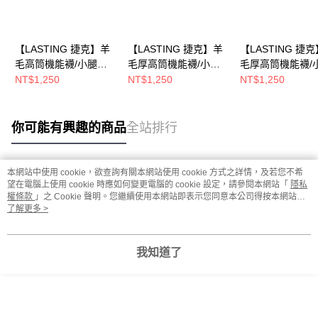
【LASTING 捷克】羊
【LASTING 捷克】羊
【LASTING 捷
毛高筒機能襪/小腿襪/
毛厚高筒機能襪/小腿
毛厚高筒機能襪/
滑雪襪/膝下襪(LT-
襪/滑雪襪/膝下襪(LT-
襪/滑雪襪/膝下襪(
NT$1,250
NT$1,250
NT$1,250
SWH紫/透氣/排汗/舒
SWC黑藍/透氣/排汗/舒
SWC黑桃/透氣/排
適/美麗諾/滑雪/保暖)
適/美麗諾/滑雪/保暖)
適/美麗諾/滑雪/保
你可能有興趣的商品
全站排行
本網站中使用 cookie，欲查詢有關本網站使用 cookie 方式之詳情，及若您不希
熱門標籤
望在電腦上使用 cookie 時應如何變更電腦的 cookie 設定，請參閱本網站「
隱私
權條款
」之 Cookie 聲明。您繼續使用本網站即表示您同意本公司得按本網站使
用條款之 Cookie 聲明使用 cookie。
了解更多 >
我知道了