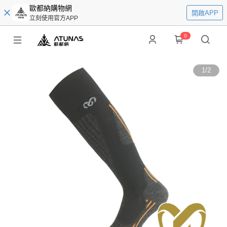
歐都納購物網
開啟APP
立刻使用官方APP
0
1
/
2