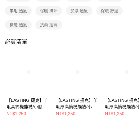
流程，驗證手機門號後，選擇欲分期的期數、繳款截止日，確認付款後即完
成交易。
羊毛 透氣
保暖 排汗
加厚 透氣
保暖 舒適
3.實際核准額度、可分期數及費用金額請依後續交易確認頁面所載為準。
運送方式
4.訂單成立30分鐘內，如未前往確認交易或遇審核未通過，訂單將自動取
消。如遇「轉專審核」未通過狀況，表示未達大哥付你分期系統評分，恕無
全家取貨付款
機能 透氣
抗菌 透氣
法說明評估內容。
每筆NT$80，滿NT$790(含以上)免運費
【繳款方式說明】
1.分期款項不併入電信帳單，「大哥付你分期」於每月結算日後寄送繳費提
必買清單
付款後全家取貨
醒簡訊。
2.透過簡訊連結打開帳單後，可選擇「超商條碼／台灣大直營門市／銀行轉
每筆NT$80，滿NT$790(含以上)免運費
帳／街口支付／iPASS MONEY」等通路繳費。
萊爾富取貨付款
【注意事項】
每筆NT$80，滿NT$790(含以上)免運費
1.本服務係由「台灣大哥大股份有限公司」（以下簡稱本公司）所提供，讓
用戶於交易時，得透過本服務購買商品或服務，並由商店將買賣／分期付款
買賣價金債權讓與本公司後，依約使用本公司帳單繳交帳款。
付款後萊爾富取貨
2.基於同意付款使用「大哥付你分期」之契約關係目的，商店將以您的個人
每筆NT$80，滿NT$790(含以上)免運費
資料（包含姓名、電話或地址）提供予台灣大哥大進項蒐集、處理及利用，
【LASTING 捷克】羊
【LASTING 捷克】羊
【LASTING 捷
由本公司與您本人進行分期帳單所需資料之確認、核對及更正。
7-11取貨付款
3.完整用戶服務條款，請詳閱以下連結：
https://oppay.tw/userRule
毛高筒機能襪/小腿襪/
毛厚高筒機能襪/小腿
毛厚高筒機能襪/
每筆NT$80，滿NT$790(含以上)免運費
滑雪襪/膝下襪(LT-
襪/滑雪襪/膝下襪(LT-
襪/滑雪襪/膝下襪(
NT$1,250
NT$1,250
NT$1,250
SWH紫/透氣/排汗/舒
SWC黑藍/透氣/排汗/舒
SWC黑桃/透氣/排
付款後7-11取貨
適/美麗諾/滑雪/保暖)
適/美麗諾/滑雪/保暖)
適/美麗諾/滑雪/保
每筆NT$80，滿NT$790(含以上)免運費