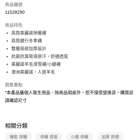
商品編號
信用卡分期付款
11528290
3 期 0 利率 每期
NT$416
21家銀行
商品特色
6 期 0 利率 每期
NT$208
21家銀行
合作金庫商業銀行
第一商業銀行
高筒美麗諾保暖襪
華南商業銀行
彰化商業銀行
合作金庫商業銀行
第一商業銀行
超商取貨付款
高筒健行冬季襪
上海商業儲蓄銀行
台北富邦商業銀行
華南商業銀行
彰化商業銀行
國泰世華商業銀行
兆豐國際商業銀行
雙層局部加厚設計
LINE Pay
上海商業儲蓄銀行
台北富邦商業銀行
臺灣中小企業銀行
台中商業銀行
抗菌抗臭吸濕排汗，舒適透氣
國泰世華商業銀行
兆豐國際商業銀行
匯豐（台灣）商業銀行
華泰商業銀行
Apple Pay
臺灣中小企業銀行
台中商業銀行
美麗諾羊毛滑雪襪/小腿襪
聯邦商業銀行
遠東國際商業銀行
匯豐（台灣）商業銀行
華泰商業銀行
澳洲美麗諾，人道羊毛
悠遊付
元大商業銀行
永豐商業銀行
聯邦商業銀行
遠東國際商業銀行
玉山商業銀行
星展（台灣）商業銀行
元大商業銀行
永豐商業銀行
銷售重點
Google Pay
台新國際商業銀行
中國信託商業銀行
玉山商業銀行
星展（台灣）商業銀行
*本產品屬個人衛生用品，除商品瑕疵外，恕不接受退換貨，購買前
台灣樂天信用卡公司
台新國際商業銀行
中國信託商業銀行
全盈+PAY
請確認尺寸
台灣樂天信用卡公司
大哥付你分期
相關說明
【大哥付你分期使用說明】
相關分類
ATM付款
1.本服務由台灣大哥大提供，台灣大哥大用戶可立即使用無須另外申請。
2.付款方式選擇「大哥付你分期」，訂單成立後會自動跳轉到大哥付的交易
機能 保暖
保暖 透氣
小腿 保暖
加厚 舒適
貨到付款