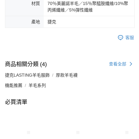
材質
70％美麗諾羊毛／15％聚醯胺纖維/10%聚
丙烯纖維／5%彈性纖維
產地
捷克
客服
商品相關分類 (4)
查看全部
捷克LASTING羊毛服飾
厚款羊毛襪
機能推薦
羊毛系列
必買清單